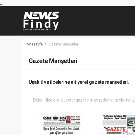
,
,
,
Anasayfa
Gazete Manşetleri
Gazete Manşetleri
Uşak
il ve ilçelerine ait yerel gazete manşetleri.
Diğer il ilçelere ait yerel gazete manşetlerini inceleme iç