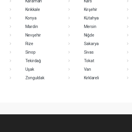
Karaman
Kars
Kırıkkale
Kırşehir
Konya
Kütahya
Mardin
Mersin
Nevşehir
Niğde
Rize
Sakarya
Sinop
Sivas
Tekirdağ
Tokat
Uşak
Van
Zonguldak
Kırklareli