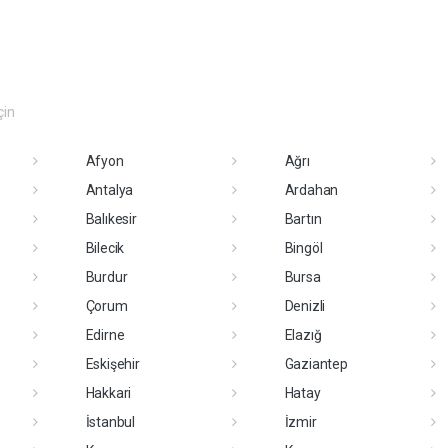
çin
Afyon
Ağrı
Antalya
Ardahan
Balıkesir
Bartın
Bilecik
Bingöl
Burdur
Bursa
Çorum
Denizli
Edirne
Elazığ
Eskişehir
Gaziantep
Hakkari
Hatay
İstanbul
İzmir