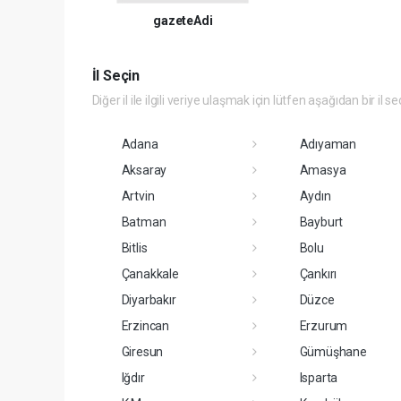
gazeteAdi
İl Seçin
Diğer il ile ilgili veriye ulaşmak için lütfen aşağıdan bir il se
Adana
Adıyaman
Aksaray
Amasya
Artvin
Aydın
Batman
Bayburt
Bitlis
Bolu
Çanakkale
Çankırı
Diyarbakır
Düzce
Erzincan
Erzurum
Giresun
Gümüşhane
Iğdır
Isparta