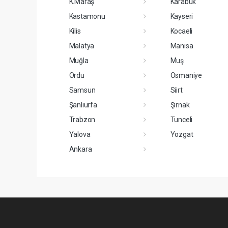
K.Maraş
Karabük
Kastamonu
Kayseri
Kilis
Kocaeli
Malatya
Manisa
Muğla
Muş
Ordu
Osmaniye
Samsun
Siirt
Şanlıurfa
Şırnak
Trabzon
Tunceli
Yalova
Yozgat
Ankara