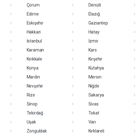
Çorum
Denizli
Edirne
Elazığ
Eskişehir
Gaziantep
Hakkari
Hatay
İstanbul
İzmir
Karaman
Kars
Kırıkkale
Kırşehir
Konya
Kütahya
Mardin
Mersin
Nevşehir
Niğde
Rize
Sakarya
Sinop
Sivas
Tekirdağ
Tokat
Uşak
Van
Zonguldak
Kırklareli