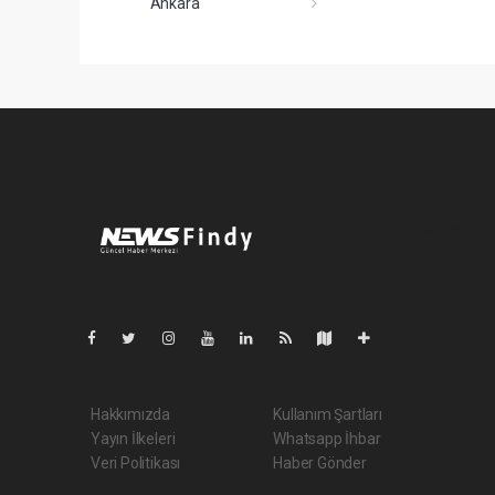
Ankara
Pro-0.103
Hakkımızda
Kullanım Şartları
Yayın İlkeleri
Whatsapp İhbar
Veri Politikası
Haber Gönder