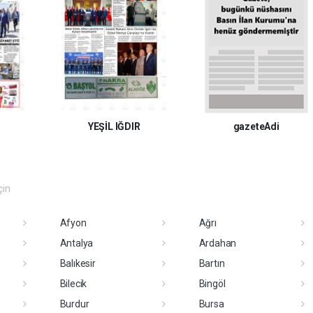
R
YEŞİL IĞDIR
gazeteAdi
çin
Afyon
Ağrı
Antalya
Ardahan
Balıkesir
Bartın
Bilecik
Bingöl
Burdur
Bursa