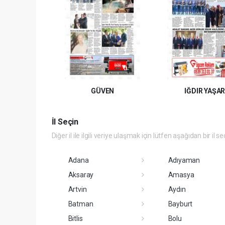
GÜVEN
IĞDIR YAŞA
İl Seçin
Diğer il ile ilgili veriye ulaşmak için lütfen aşağıdan bir il se
Adana
Adıyaman
Aksaray
Amasya
Artvin
Aydın
Batman
Bayburt
Bitlis
Bolu