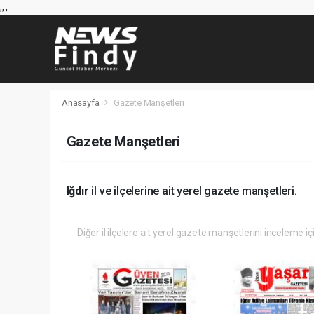
,
,
,
Anasayfa
Gazete Manşetleri
Gazete Manşetleri
Iğdır
il ve ilçelerine ait yerel gazete manşetleri.
Diğer il ilçelere ait yerel gazete manşetlerini inceleme iç