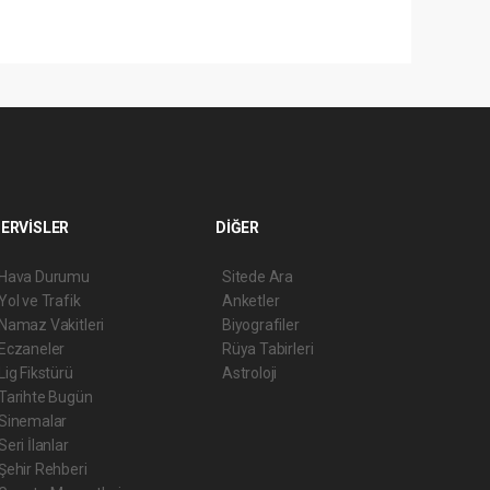
ERVİSLER
DİĞER
Hava Durumu
Sitede Ara
Yol ve Trafik
Anketler
Namaz Vakitleri
Biyografiler
Eczaneler
Rüya Tabirleri
Lig Fikstürü
Astroloji
Tarihte Bugün
Sinemalar
Seri İlanlar
Şehir Rehberi