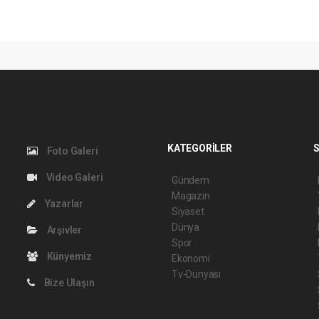
KATEGORİLER
S
Foto Galeri
Video Galeri
Gündem
Magazin
Yazarlar
Siyaset
Dünya
Arşivler
Spor
Künyemiz
Ekonomi
Tv-Dünyası
Bize Ulaşın