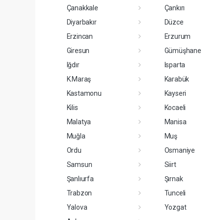
Çanakkale
Çankırı
Diyarbakır
Düzce
Erzincan
Erzurum
Giresun
Gümüşhane
Iğdır
Isparta
K.Maraş
Karabük
Kastamonu
Kayseri
Kilis
Kocaeli
Malatya
Manisa
Muğla
Muş
Ordu
Osmaniye
Samsun
Siirt
Şanlıurfa
Şırnak
Trabzon
Tunceli
Yalova
Yozgat