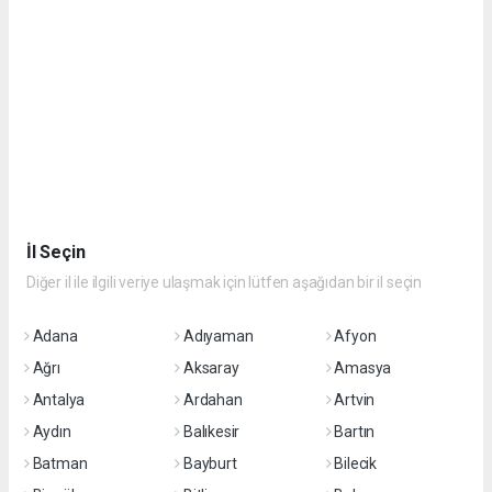
İl Seçin
Diğer il ile ilgili veriye ulaşmak için lütfen aşağıdan bir il seçin
Adana
Adıyaman
Afyon
Ağrı
Aksaray
Amasya
Antalya
Ardahan
Artvin
Aydın
Balıkesir
Bartın
Batman
Bayburt
Bilecik