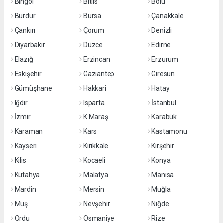
Bingöl
Bitlis
Bolu
Burdur
Bursa
Çanakkale
Çankırı
Çorum
Denizli
Diyarbakır
Düzce
Edirne
Elazığ
Erzincan
Erzurum
Eskişehir
Gaziantep
Giresun
Gümüşhane
Hakkari
Hatay
Iğdır
Isparta
İstanbul
İzmir
K.Maraş
Karabük
Karaman
Kars
Kastamonu
Kayseri
Kırıkkale
Kırşehir
Kilis
Kocaeli
Konya
Kütahya
Malatya
Manisa
Mardin
Mersin
Muğla
Muş
Nevşehir
Niğde
Ordu
Osmaniye
Rize