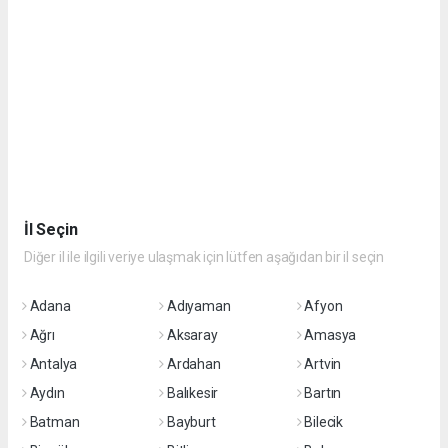
İl Seçin
Diğer il ile ilgili veriye ulaşmak için lütfen aşağıdan bir il seçin
Adana
Adıyaman
Afyon
Ağrı
Aksaray
Amasya
Antalya
Ardahan
Artvin
Aydın
Balıkesir
Bartın
Batman
Bayburt
Bilecik