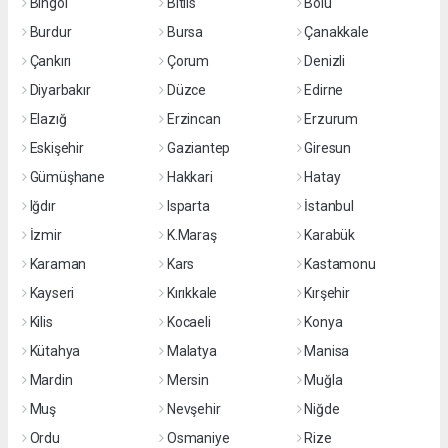
Bingöl
Bitlis
Bolu
Burdur
Bursa
Çanakkale
Çankırı
Çorum
Denizli
Diyarbakır
Düzce
Edirne
Elazığ
Erzincan
Erzurum
Eskişehir
Gaziantep
Giresun
Gümüşhane
Hakkari
Hatay
Iğdır
Isparta
İstanbul
İzmir
K.Maraş
Karabük
Karaman
Kars
Kastamonu
Kayseri
Kırıkkale
Kırşehir
Kilis
Kocaeli
Konya
Kütahya
Malatya
Manisa
Mardin
Mersin
Muğla
Muş
Nevşehir
Niğde
Ordu
Osmaniye
Rize