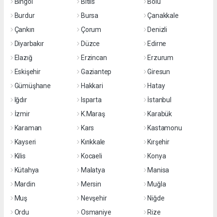
Bingöl
Bitlis
Bolu
Burdur
Bursa
Çanakkale
Çankırı
Çorum
Denizli
Diyarbakır
Düzce
Edirne
Elazığ
Erzincan
Erzurum
Eskişehir
Gaziantep
Giresun
Gümüşhane
Hakkari
Hatay
Iğdır
Isparta
İstanbul
İzmir
K.Maraş
Karabük
Karaman
Kars
Kastamonu
Kayseri
Kırıkkale
Kırşehir
Kilis
Kocaeli
Konya
Kütahya
Malatya
Manisa
Mardin
Mersin
Muğla
Muş
Nevşehir
Niğde
Ordu
Osmaniye
Rize