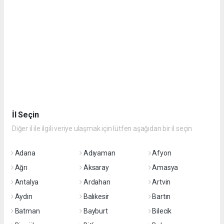
İl Seçin
Diğer il ile ilgili veriye ulaşmak için lütfen aşağıdan bir il seçin
Adana
Adıyaman
Afyon
Ağrı
Aksaray
Amasya
Antalya
Ardahan
Artvin
Aydın
Balıkesir
Bartın
Batman
Bayburt
Bilecik