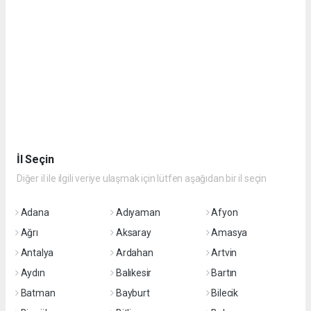
İl Seçin
Diğer il ile ilgili veriye ulaşmak için lütfen aşağıdan bir il seçin
Adana
Adıyaman
Afyon
Ağrı
Aksaray
Amasya
Antalya
Ardahan
Artvin
Aydın
Balıkesir
Bartın
Batman
Bayburt
Bilecik