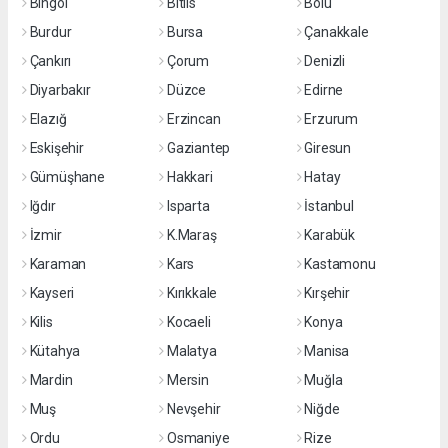
Bingöl
Bitlis
Bolu
Burdur
Bursa
Çanakkale
Çankırı
Çorum
Denizli
Diyarbakır
Düzce
Edirne
Elazığ
Erzincan
Erzurum
Eskişehir
Gaziantep
Giresun
Gümüşhane
Hakkari
Hatay
Iğdır
Isparta
İstanbul
İzmir
K.Maraş
Karabük
Karaman
Kars
Kastamonu
Kayseri
Kırıkkale
Kırşehir
Kilis
Kocaeli
Konya
Kütahya
Malatya
Manisa
Mardin
Mersin
Muğla
Muş
Nevşehir
Niğde
Ordu
Osmaniye
Rize