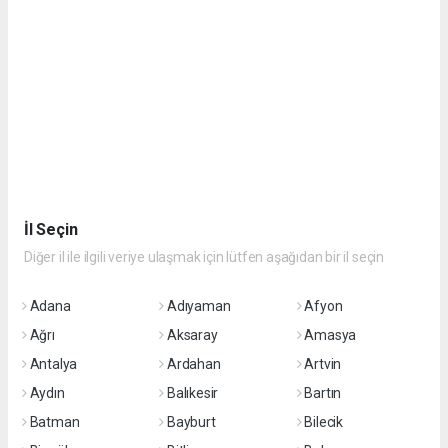
İl Seçin
Diğer il ile ilgili veriye ulaşmak için lütfen aşağıdan bir il seçin
Adana
Adıyaman
Afyon
Ağrı
Aksaray
Amasya
Antalya
Ardahan
Artvin
Aydın
Balıkesir
Bartın
Batman
Bayburt
Bilecik