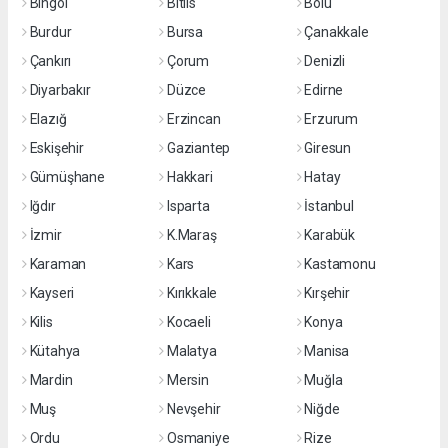
Bingöl
Bitlis
Bolu
Burdur
Bursa
Çanakkale
Çankırı
Çorum
Denizli
Diyarbakır
Düzce
Edirne
Elazığ
Erzincan
Erzurum
Eskişehir
Gaziantep
Giresun
Gümüşhane
Hakkari
Hatay
Iğdır
Isparta
İstanbul
İzmir
K.Maraş
Karabük
Karaman
Kars
Kastamonu
Kayseri
Kırıkkale
Kırşehir
Kilis
Kocaeli
Konya
Kütahya
Malatya
Manisa
Mardin
Mersin
Muğla
Muş
Nevşehir
Niğde
Ordu
Osmaniye
Rize