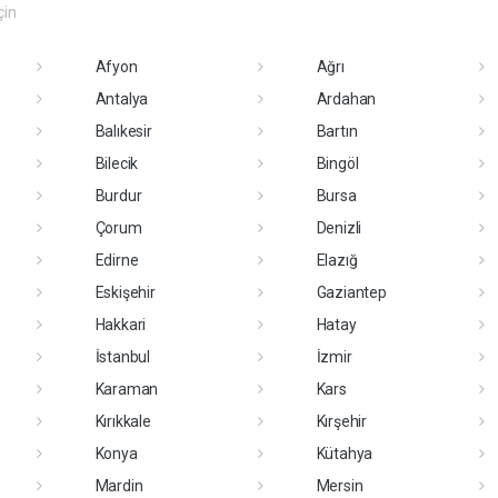
çin
Afyon
Ağrı
Antalya
Ardahan
Balıkesir
Bartın
Bilecik
Bingöl
Burdur
Bursa
Çorum
Denizli
Edirne
Elazığ
Eskişehir
Gaziantep
Hakkari
Hatay
İstanbul
İzmir
Karaman
Kars
Kırıkkale
Kırşehir
Konya
Kütahya
Mardin
Mersin