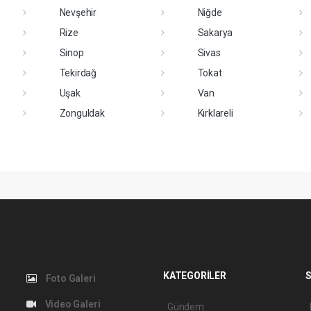
Nevşehir
Niğde
Rize
Sakarya
Sinop
Sivas
Tekirdağ
Tokat
Uşak
Van
Zonguldak
Kırklareli
KATEGORİLER
S
Foto Galeri
Video Galeri
Gündem