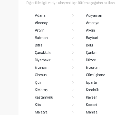
Diğer il ile ilgili veriye ulaşmak için lütfen aşağıdan bir il se
Adana
Adıyaman
Aksaray
Amasya
Artvin
Aydın
Batman
Bayburt
Bitlis
Bolu
Çanakkale
Çankırı
Diyarbakır
Düzce
Erzincan
Erzurum
Giresun
Gümüşhane
Iğdır
Isparta
K.Maraş
Karabük
Kastamonu
Kayseri
Kilis
Kocaeli
Malatya
Manisa