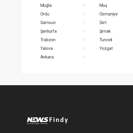
Muğla
Muş
Ordu
Osmaniye
Samsun
Siirt
Şanlıurfa
Şırnak
Trabzon
Tunceli
Yalova
Yozgat
Ankara
Pro-0.029