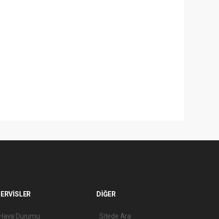
ERVİSLER
DİĞER
Hava Durumu
Sitede Ara