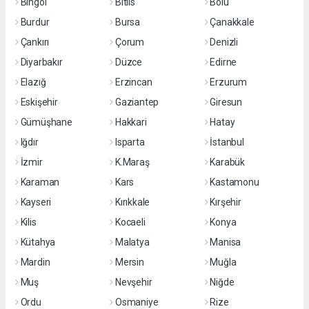
Bingöl
Bitlis
Bolu
Burdur
Bursa
Çanakkale
Çankırı
Çorum
Denizli
Diyarbakır
Düzce
Edirne
Elazığ
Erzincan
Erzurum
Eskişehir
Gaziantep
Giresun
Gümüşhane
Hakkari
Hatay
Iğdır
Isparta
İstanbul
İzmir
K.Maraş
Karabük
Karaman
Kars
Kastamonu
Kayseri
Kırıkkale
Kırşehir
Kilis
Kocaeli
Konya
Kütahya
Malatya
Manisa
Mardin
Mersin
Muğla
Muş
Nevşehir
Niğde
Ordu
Osmaniye
Rize