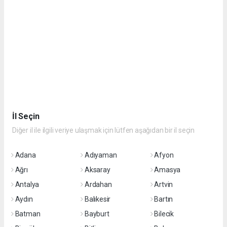
İl Seçin
Diğer il ile ilgili veriye ulaşmak için lütfen aşağıdan bir il seçin
Adana
Adıyaman
Afyon
Ağrı
Aksaray
Amasya
Antalya
Ardahan
Artvin
Aydın
Balıkesir
Bartın
Batman
Bayburt
Bilecik