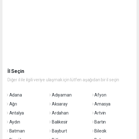
İl Seçin
Diğer il ile ilgili veriye ulaşmak için lütfen aşağıdan bir il seçin
Adana
Adıyaman
Afyon
Ağrı
Aksaray
Amasya
Antalya
Ardahan
Artvin
Aydın
Balıkesir
Bartın
Batman
Bayburt
Bilecik