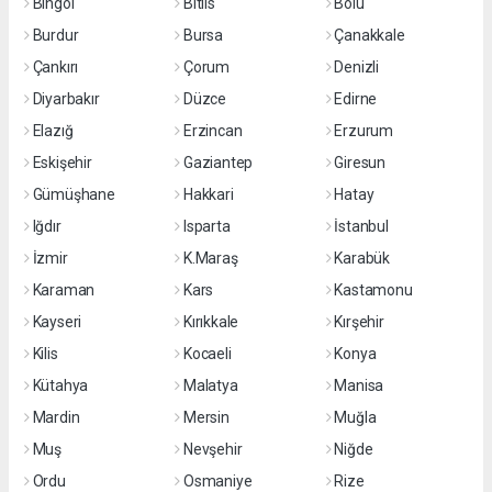
Bingöl
Bitlis
Bolu
Burdur
Bursa
Çanakkale
Çankırı
Çorum
Denizli
Diyarbakır
Düzce
Edirne
Elazığ
Erzincan
Erzurum
Eskişehir
Gaziantep
Giresun
Gümüşhane
Hakkari
Hatay
Iğdır
Isparta
İstanbul
İzmir
K.Maraş
Karabük
Karaman
Kars
Kastamonu
Kayseri
Kırıkkale
Kırşehir
Kilis
Kocaeli
Konya
Kütahya
Malatya
Manisa
Mardin
Mersin
Muğla
Muş
Nevşehir
Niğde
Ordu
Osmaniye
Rize