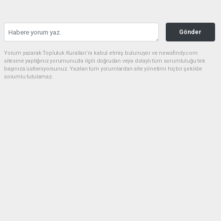
Gönder
Yorum yazarak Topluluk Kuralları’nı kabul etmiş bulunuyor ve newsfindy.com
sitesine yaptığınız yorumunuzla ilgili doğrudan veya dolaylı tüm sorumluluğu tek
başınıza üstleniyorsunuz. Yazılan tüm yorumlardan site yönetimi hiçbir şekilde
sorumlu tutulamaz.