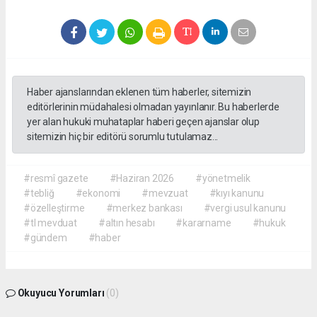
Haber ajanslarından eklenen tüm haberler, sitemizin
editörlerinin müdahalesi olmadan yayınlanır. Bu haberlerde
yer alan hukuki muhataplar haberi geçen ajanslar olup
sitemizin hiç bir editörü sorumlu tutulamaz...
#resmî gazete
#Haziran 2026
#yönetmelik
#tebliğ
#ekonomi
#mevzuat
#kıyı kanunu
#özelleştirme
#merkez bankası
#vergi usul kanunu
#tl mevduat
#altın hesabı
#kararname
#hukuk
#gündem
#haber
Okuyucu Yorumları
(0)