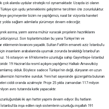
çok alanda uydular stratejik rol oynamaktadır. Uzayda izi olanın
rkiye için uydu yeteneklerini geliştirme tercihten öte zorunluluktur.
öteye geçmeyenler bizim ne yaptığımızı, nasıl bir vizyonla hareket
imiz yolda sağlam adımlarla yürümeye devam edeceğiz.
yrek asrına, yarım asrına mühür vuracak projelerin hazırlıklarını
ürdürüyoruz. Son toplantımızdan bu yana Türkiye'nin ve
r eklemenin kıvancını yaşadık. Sultan Fatih'in emaneti aziz İstanbul'u
çin insanların arabalarında uyumak zorunda bırakıldığı İstanbul'un
ruz. 16 istasyon ve 69 kilometre uzunluğa sahip Gayrettepe-İstanbul
ridir. 19 Haziran'da resmî açılışını yaptığımız Halkalı-Arnavutköy
mlamış olduk. Böylece sadece Türkiye'nin değil, dünyanın en uzun
e ülkemizin hizmetine sunduk. Yeni hat sayesinde güzergahta bulunan
eleri ciddi oranda azalmıştır. Proje 25 yılda zamandan 117 milyon
yon avro tutarında katkı yapacaktır.
 uzunluğundaki iki ayrı hattın yapımı devam ediyor. Bu hatların
tanbul'da inşa edilen raylı sistemlerin uzunluğu inşallah 191