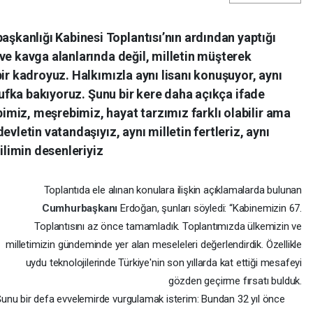
kanlığı Kabinesi Toplantısı’nın ardından yaptığı
ve kavga alanlarında değil, milletin müşterek
bir kadroyuz. Halkımızla aynı lisanı konuşuyor, aynı
ı ufka bakıyoruz. Şunu bir kere daha açıkça ifade
miz, meşrebimiz, hayat tarzımız farklı olabilir ama
evletin vatandaşıyız, aynı milletin fertleriz, aynı
kilimin desenleriyiz
Toplantıda ele alınan konulara ilişkin açıklamalarda bulunan
Cumhurbaşkanı
Erdoğan, şunları söyledi: “Kabinemizin 67.
Toplantısını az önce tamamladık. Toplantımızda ülkemizin ve
milletimizin gündeminde yer alan meseleleri değerlendirdik. Özellikle
uydu teknolojilerinde Türkiye'nin son yıllarda kat ettiği mesafeyi
gözden geçirme fırsatı bulduk.
unu bir defa evvelemirde vurgulamak isterim: Bundan 32 yıl önce