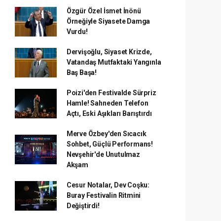
Özgür Özel İsmet İnönü
Örneğiyle Siyasete Damga
Vurdu!
Dervişoğlu, Siyaset Krizde,
Vatandaş Mutfaktaki Yangınla
Baş Başa!
Poizi'den Festivalde Sürpriz
Hamle! Sahneden Telefon
Açtı, Eski Aşıkları Barıştırdı
Merve Özbey'den Sıcacık
Sohbet, Güçlü Performans!
Nevşehir'de Unutulmaz
Akşam
Cesur Notalar, Dev Coşku:
Buray Festivalin Ritmini
Değiştirdi!