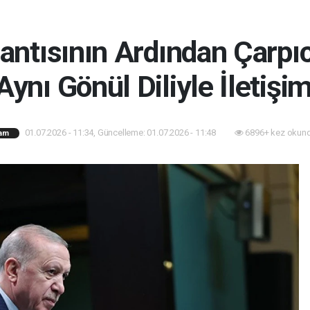
antısının Ardından Çarpı
Aynı Gönül Diliyle İletişi
01.07.2026 - 11:34, Güncelleme: 01.07.2026 - 11:48
6896+ kez okund
am