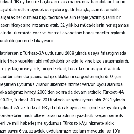
Türksat-1B uydusu ile başlayan uzay maceramız hamdolsun bugün
ayal dahi edilemeyecek seviyelere geldi. İnançla, azimle, emekle
alışarak her cümlesi bilgi, tecrübe ve alın teriyle yazılmış tarihî bir
aşarı hikayesine imzamızı attık. 32 yıllık bu mücadelenin her aşaması
slında ülkemizde eser ve hizmet siyasetinin hangi engeller aşılarak
ürütüldüğünün de hikayesidir.
atırlarsanız Türksat-3A uydusunu 2008 yılında uzaya fırlattığımızda
irileri hep yaptıkları gibi mütekebbir bir eda ile yine bize sataşmışlardı.
rojeyi küçümseyerek, projede eksik, hata, kusur arayarak aslında
asıl bir zihin dünyasına sahip olduklarını da göstermişlerdi. O gün
leştirilen uydumuz yıllardır ülkemize hizmet veriyor. Uydu alanında
akaladığımız ivmeyi 2008'den sonra da devam ettirdik. Türksat-4A
004'te, Türksat-4B ise 2015 yılında uzaydaki yerini aldı. 2021 yılında
ürksat-5A ve Türksat-5B'yi fırlatarak aynı sene içinde uzaya iki uydu
önderebilen nadir ülkeler arasına adımızı yazdırdık. Geçen sene ilk
erli ve millî haberleşme uydumuz Türksat-6A'yı hizmete aldık.
ızın sayısı 6'ya, uzaydaki uydularımızın toplam mevcudu ise 10'a