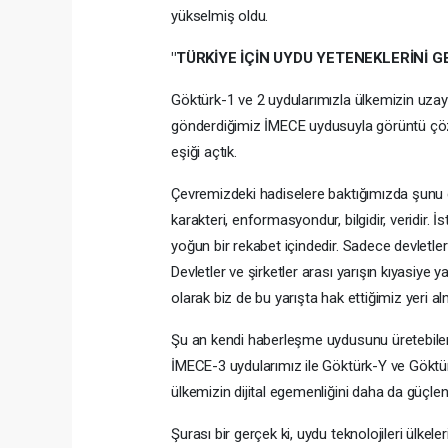
yükselmiş oldu.
"TÜRKİYE İÇİN UYDU YETENEKLERİNİ 
Göktürk-1 ve 2 uydularımızla ülkemizin uzay
gönderdiğimiz İMECE uydusuyla görüntü çözü
eşiği açtık.
Çevremizdeki hadiselere baktığımızda şunu 
karakteri, enformasyondur, bilgidir, veridir.
yoğun bir rekabet içindedir. Sadece devletler
Devletler ve şirketler arası yarışın kıyasiye 
olarak biz de bu yarışta hak ettiğimiz yeri a
Şu an kendi haberleşme uydusunu üretebilen 1
İMECE-3 uydularımız ile Göktürk-Y ve Göktür
ülkemizin dijital egemenliğini daha da güçle
Şurası bir gerçek ki, uydu teknolojileri ülkele