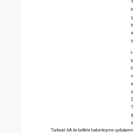
h
ç
b
a
y
H
b
P
n
e
y
2
T
g
y
Türksat-6A ile birlikte haberleşme uydularım