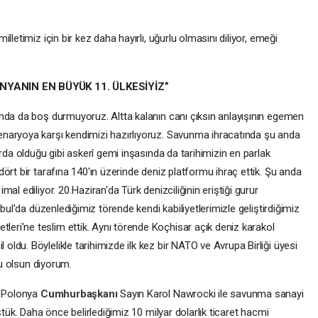
letimiz için bir kez daha hayırlı, uğurlu olmasını diliyor, emeği
YANIN EN BÜYÜK 11. ÜLKESİYİZ”
nda da boş durmuyoruz. Altta kalanın canı çıksın anlayışının egemen
naryoya karşı kendimizi hazırlıyoruz. Savunma ihracatında şu anda
rda olduğu gibi askerî gemi inşasında da tarihimizin en parlak
ört bir tarafına 140'ın üzerinde deniz platformu ihraç ettik. Şu anda
al ediliyor. 20 Haziran'da Türk denizciliğinin eriştiği gurur
nbul'da düzenlediğimiz törende kendi kabiliyetlerimizle geliştirdiğimiz
ri'ne teslim ettik. Aynı törende Koçhisar açık deniz karakol
du. Böylelikle tarihimizde ilk kez bir NATO ve Avrupa Birliği üyesi
lu olsun diyorum.
z Polonya
Cumhurbaşkanı
Sayın Karol Nawrocki ile savunma sanayi
ştük. Daha önce belirlediğimiz 10 milyar dolarlık ticaret hacmi