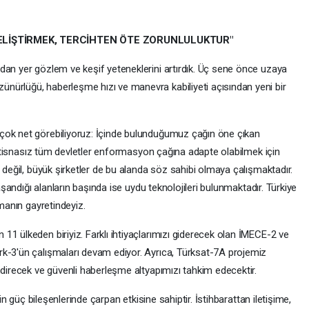
GELİŞTİRMEK, TERCİHTEN ÖTE ZORUNLULUKTUR"
dan yer gözlem ve keşif yeteneklerini artırdık. Üç sene önce uzaya
nürlüğü, haberleşme hızı ve manevra kabiliyeti açısından yeni bir
çok net görebiliyoruz: İçinde bulunduğumuz çağın öne çıkan
 İstisnasız tüm devletler enformasyon çağına adapte olabilmek için
 değil, büyük şirketler de bu alanda söz sahibi olmaya çalışmaktadır.
yaşandığı alanların başında ise uydu teknolojileri bulunmaktadır. Türkiye
lmanın gayretindeyiz.
1 ülkeden biriyiz. Farklı ihtiyaçlarımızı giderecek olan İMECE-2 ve
k-3'ün çalışmaları devam ediyor. Ayrıca, Türksat-7A projemiz
ndirecek ve güvenli haberleşme altyapımızı tahkim edecektir.
rin güç bileşenlerinde çarpan etkisine sahiptir. İstihbarattan iletişime,