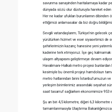
savunma sanayinden haritalamaya kadar pek 
dünyada sözü olur düsturuyla hareket eden Tü
Her ne kadar ufukları burunlarının dibinden 
ettiğimizi anlamasalar da biz doğru bildiğ
Sevgili vatandaşlarım; Türkiye'nin gelecek çe
yürütürken hizmet ve eser siyasetimizi de s
şehirlerimizin kazanç hanesine yeni yatırımla
kaderine terk etmiyoruz. İşe geç kalmamak i
ulaşım altyapısını geliştirmeye devam ediyo
Havalimanı-Halkalı metro projesi bunlardan bi
kesimiyle bu önemli projeyi hamdolsun tama
metro hatlarından birini İstanbul'umuzun v
yerleşim birimlerimiz arasındaki seyahat sür
saat tasarruf sağlarken ekonomimize 953 mil
Şu an biri 4,5 kilometre, diğeri 6,3 kilometre
tamamlanmasıyla Ulaştırma Bakanlığımızca İs