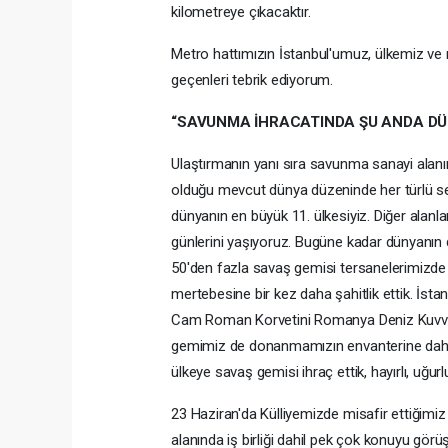
kilometreye çıkacaktır.
Metro hattımızın İstanbul'umuz, ülkemiz ve mil
geçenleri tebrik ediyorum.
“SAVUNMA İHRACATINDA ŞU ANDA DÜN
Ulaştırmanın yanı sıra savunma sanayi alanı
olduğu mevcut dünya düzeninde her türlü se
dünyanın en büyük 11. ülkesiyiz. Diğer alanla
günlerini yaşıyoruz. Bugüne kadar dünyanın d
50'den fazla savaş gemisi tersanelerimizde im
mertebesine bir kez daha şahitlik ettik. İsta
Cam Roman Korvetini Romanya Deniz Kuvvetle
gemimiz de donanmamızın envanterine dahil ol
ülkeye savaş gemisi ihraç ettik, hayırlı, uğur
23 Haziran'da Külliyemizde misafir ettiğimi
alanında iş birliği dahil pek çok konuyu görü