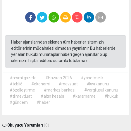
Haber ajanslarından eklenen tüm haberler, sitemizin
editörlerinin müdahalesi olmadan yayınlanır. Bu haberlerde
yer alan hukuki muhataplar haberi geçen ajanslar olup
sitemizin hiç bir editörü sorumlu tutulamaz...
#resmî gazete
#Haziran 2026
#yönetmelik
#tebliğ
#ekonomi
#mevzuat
#kıyı kanunu
#özelleştirme
#merkez bankası
#vergi usul kanunu
#tl mevduat
#altın hesabı
#kararname
#hukuk
#gündem
#haber
Okuyucu Yorumları
(0)