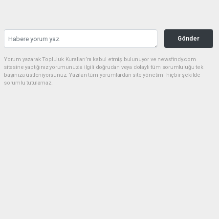
Gönder
Yorum yazarak Topluluk Kuralları’nı kabul etmiş bulunuyor ve newsfindy.com
sitesine yaptığınız yorumunuzla ilgili doğrudan veya dolaylı tüm sorumluluğu tek
başınıza üstleniyorsunuz. Yazılan tüm yorumlardan site yönetimi hiçbir şekilde
sorumlu tutulamaz.