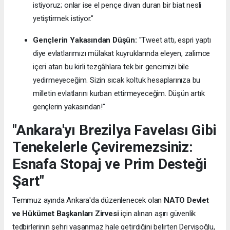
istiyoruz; onlar ise el pençe divan duran bir biat nesli
yetiştirmek istiyor."
Gençlerin Yakasından Düşün:
"Tweet attı, espri yaptı
diye evlatlarımızı mülakat kuyruklarında eleyen, zalimce
içeri atan bu kirli tezgâhlara tek bir gencimizi bile
yedirmeyeceğim. Sizin sıcak koltuk hesaplarınıza bu
milletin evlatlarını kurban ettirmeyeceğim. Düşün artık
gençlerin yakasından!"
"Ankara'yı Brezilya Favelası Gibi
Tenekelerle Çeviremezsiniz:
Esnafa Stopaj ve Prim Desteği
Şart"
Temmuz ayında Ankara'da düzenlenecek olan
NATO Devlet
ve Hükümet Başkanları Zirvesi
için alınan aşırı güvenlik
tedbirlerinin şehri yaşanmaz hale getirdiğini belirten Dervişoğlu,