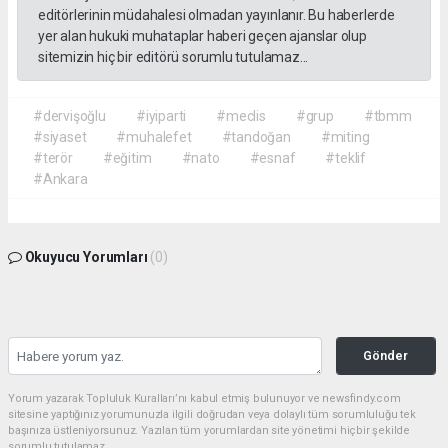
editörlerinin müdahalesi olmadan yayınlanır. Bu haberlerde
yer alan hukuki muhataplar haberi geçen ajanslar olup
sitemizin hiç bir editörü sorumlu tutulamaz...
#dervişoğlu
#iyiparti
#meclis
#grup
#tbmm
#siyaset
#muhalefet
#tandoğan
#miting
#terör
#eğitim
#nato
#esnaf
#teklif
#Ankara
Okuyucu Yorumları
(0)
Gönder
Yorum yazarak Topluluk Kuralları’nı kabul etmiş bulunuyor ve newsfindy.com
sitesine yaptığınız yorumunuzla ilgili doğrudan veya dolaylı tüm sorumluluğu tek
başınıza üstleniyorsunuz. Yazılan tüm yorumlardan site yönetimi hiçbir şekilde
sorumlu tutulamaz.