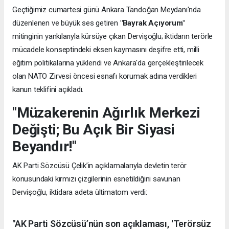
Geçtiğimiz cumartesi günü Ankara Tandoğan Meydanı'nda
düzenlenen ve büyük ses getiren
"Bayrak Açıyorum"
mitinginin yankılarıyla kürsüye çıkan Dervişoğlu; iktidarın terörle
mücadele konseptindeki eksen kaymasını deşifre etti, milli
eğitim politikalarına yüklendi ve Ankara'da gerçekleştirilecek
olan NATO Zirvesi öncesi esnafı korumak adına verdikleri
kanun teklifini açıkladı.
"Müzakerenin Ağırlık Merkezi
Değişti; Bu Açık Bir Siyasi
Beyandır!"
AK Parti Sözcüsü Çelik’in açıklamalarıyla devletin terör
konusundaki kırmızı çizgilerinin esnetildiğini savunan
Dervişoğlu, iktidara adeta ültimatom verdi:
"AK Parti Sözcüsü’nün son açıklaması, 'Terörsüz