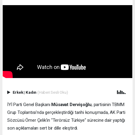
Erkek
|
Kadın
(Haberi Sesli Oku)
İYİ Parti Genel Başkanı
Müsavat Dervişoğlu
, partisinin TBMM
Grup Toplantısı'nda gerçekleştirdiği tarihi konuşmada, AK Parti
Sözcüsü Ömer Çelik'in "Terörsüz Türkiye" sürecine dair yaptığı
son açıklamaları sert bir dille eleştirdi.