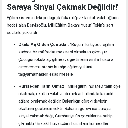
Saraya Sinyal Çakmak Değildir!"
Eğitim sistemindeki pedagojik fukaralığı ve tarikat-vakıf ağlarını
hedef alan Dervişoğlu, Milli Eğitim Bakanı Yusuf Tekin'e sert
sözlerle yüklendi:
Okula Aç Giden Çocuklar:
"Bugün Türkiye’de eğitim
sadece bir müfredat meselesi olmaktan çıkmıştır.
Çocuğun okula aç gitmesi, öğretmenin sınıfa huzurla
girememesi, ailenin bu ağır eğitim yükünü
taşıyamamasıdır esas mesele."
Hurafeden Tarih Olmaz:
"Milli eğitim, hurafeyi tarih diye
okutmak; okulları vakıf ve dernek adı altındaki karanlık
ağlara bırakmak değildir. Bakanlığın görevi devletin
okullarını güçlendirmektir. Bakanın görevi ise saraya
sinyal çakmak değil, Cumhuriyet'in çocuklarına sahip
çıkmaktır! Biz aklı hür, vicdanı hür, irfanı hür nesiller