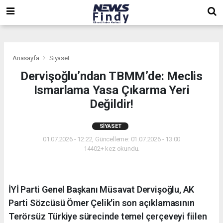
,
,
,
Anasayfa
Siyaset
Dervişoğlu’ndan TBMM’de: Meclis
Ismarlama Yasa Çıkarma Yeri
Değildir!
SIYASET
01.07.2026 - 12:22, Güncelleme: 01.07.2026 - 13:00
14402+ kez okundu.
İYİ Parti Genel Başkanı Müsavat Dervişoğlu, AK
Parti Sözcüsü Ömer Çelik'in son açıklamasının
Terörsüz Türkiye sürecinde temel çerçeveyi fiilen