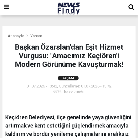
,
,
,
Anasayfa
Yaşam
Başkan Özarslan’dan Eşit Hizmet
Vurgusu: "Amacımız Keçiören'i
Modern Görünüme Kavuşturmak!
YAŞAM
01.07.2026 - 13:42, Güncelleme: 01.07.2026 - 13:42
6972+ kez okundu.
Keçiören Belediyesi, ilçe genelinde yaya güvenliğini
artırmak ve kent estetiğini güçlendirmek amacıyla
kaldırım ve bordür yenileme çalışmalarını aralıksız