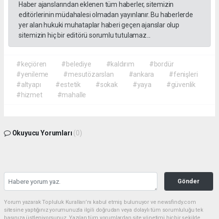
Haber ajanslarından eklenen tüm haberler, sitemizin
editörlerinin müdahalesi olmadan yayınlanır. Bu haberlerde
yer alan hukuki muhataplar haberi geçen ajanslar olup
sitemizin hiç bir editörü sorumlu tutulamaz...
#keçiören
#belediye
#kaldırım
#bordür
#yenileme
#mesutözarslan
#ankara
#fenişleri
#altyapı
#estetik
#sokak
#yaya
#güvenlik
#hizmet
#mahalle
Okuyucu Yorumları
(0)
Gönder
Yorum yazarak Topluluk Kuralları’nı kabul etmiş bulunuyor ve newsfindy.com
sitesine yaptığınız yorumunuzla ilgili doğrudan veya dolaylı tüm sorumluluğu tek
başınıza üstleniyorsunuz. Yazılan tüm yorumlardan site yönetimi hiçbir şekilde