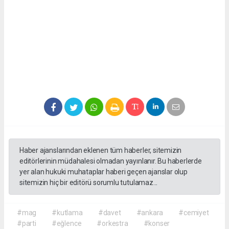
Haber ajanslarından eklenen tüm haberler, sitemizin
editörlerinin müdahalesi olmadan yayınlanır. Bu haberlerde
yer alan hukuki muhataplar haberi geçen ajanslar olup
sitemizin hiç bir editörü sorumlu tutulamaz...
#mag
#kutlama
#davet
#ankara
#cemiyet
#parti
#eğlence
#orkestra
#konser