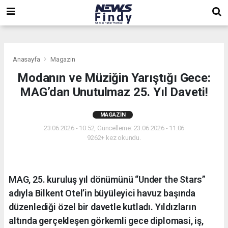
,
,
,
Anasayfa
Magazin
Modanın ve Müziğin Yarıştığı Gece:
MAG’dan Unutulmaz 25. Yıl Daveti!
MAGAZIN
23.06.2026 - 10:52, Güncelleme: 23.06.2026 - 11:06
9262+ kez okundu.
MAG, 25. kuruluş yıl dönümünü “Under the Stars”
adıyla Bilkent Otel’in büyüleyici havuz başında
düzenlediği özel bir davetle kutladı. Yıldızların
altında gerçekleşen görkemli gece diplomasi, iş,