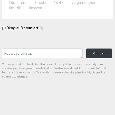
#diplomasi
#moda
#şıklık
#organizasyon
#müzik
#medya
Okuyucu Yorumları
(0)
Gönder
Yorum yazarak Topluluk Kuralları’nı kabul etmiş bulunuyor ve newsfindy.com
sitesine yaptığınız yorumunuzla ilgili doğrudan veya dolaylı tüm sorumluluğu tek
başınıza üstleniyorsunuz. Yazılan tüm yorumlardan site yönetimi hiçbir şekilde
sorumlu tutulamaz.