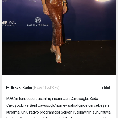
Erkek
|
Kadın
(Haberi Sesli Oku)
MAG’ın kurucusu başarılı iş insanı Can Çavuşoğlu, Seda
Çavuşoğlu ve Beril Çavuşoğlu’nun ev sahipliğinde gerçekleşen
kutlama, ünlü radyo programcısı Serkan Kızılbayır’ın sunumuyla