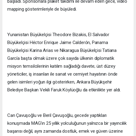
başladı. Sponsorlara plaket takdimi ile devam eden gece, video
mapping gösterimleriyle de büyüledi.
Yunanistan Büyükelçisi Theodore Bizakis, El Salvador
Büyükelçisi Héctor Enrique Jaime Calderón, Panama
Büyükelçisi Karina Arias ve Nikaragua Büyükelçisi Tatiana
García başta olmak üzere çok sayıda ülkenin diplomatik
misyon temsilcilerinin katılım sağladığı davete; üst düzey
yöneticiler, iş insanları ile sanat ve cemiyet hayatının önde
gelen isimleri yoğun ilgi gösterirken, Ankara Büyükşehir
Belediye Başkan Vekili Faruk Köylüoğlu da etkinlikte yer aldı.
Can Çavuşoğlu ve Beril Çavuşoğlu, gecede yaptıkları
konuşmada MAG’ın 25 yıllık yolculuğunun yalnızca bir yayıncılık
başarısı değil, aynı zamanda dostluk, emek ve güven üzerine