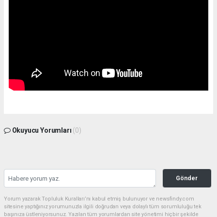
Okuyucu Yorumları
(0)
Gönder
Yorum yazarak Topluluk Kuralları’nı kabul etmiş bulunuyor ve newsfindy.com
sitesine yaptığınız yorumunuzla ilgili doğrudan veya dolaylı tüm sorumluluğu tek
başınıza üstleniyorsunuz. Yazılan tüm yorumlardan site yönetimi hiçbir şekilde