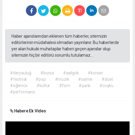
Haber ajanslarından eklenen tüm haberler, sitemizin
editörlerinin müdahalesi olmadan yayınlanır. Bu haberlerde
yer alan hukuki muhataplar haberi geçen ajanslar olup
sitemizin hiç bir editörü sorumlu tutulamaz...
#deryauluğ
#bursa
#asilgök
#konser
#festival
#pop
#müzik
#sahne
#düet
#eğlence
#kültür
#fsm
#şarkı
#coşku
#performans
Habere Ek Video