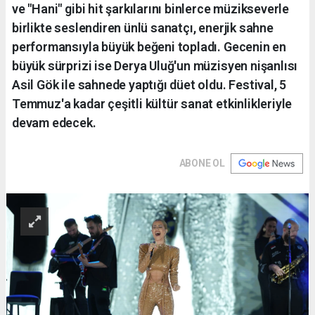
ve "Hani" gibi hit şarkılarını binlerce müzikseverle
birlikte seslendiren ünlü sanatçı, enerjik sahne
performansıyla büyük beğeni topladı. Gecenin en
büyük sürprizi ise Derya Uluğ'un müzisyen nişanlısı
Asil Gök ile sahnede yaptığı düet oldu. Festival, 5
Temmuz'a kadar çeşitli kültür sanat etkinlikleriyle
devam edecek.
ABONE OL