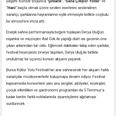
yaşattı. Konser boyunca
"Şımarık"
,
"Sana Çıkıyor Yollar"
ve
"Hani"
başta olmak üzere sevilen eserlerini seslendiren
sanatçı, şarkılarına hayranlarının eşlik etmesiyle birlikte coşkulu
bir atmosfere imza attı.
Enerjik sahne performansıyla beğeni toplayan Derya Uluğ’un
nişanlısı ve müzisyen Asil Gök ile yaptığı düet ise gecenin öne
çıkan anlarından biri oldu. Eğlenceli dakikaları takip eden şarkılar,
festival heyecanını zirveye taşırken, Derya Uluğ ile birlikte
unutulmaz bir üçüncü konser akşamı yaşandı.
Bursa Kültür Yolu Festivali'nin ana sahnesinde her akşam farklı
sanatçılar müzikseverlerle buluşmaya devam ediyor. Festival
kapsamında konserlerin yanı sıra sergiler, atölyeler, söyleşiler,
çocuk etkinlikleri ve gastronomi programları da 5 Temmuz'a
kadar kentin farklı noktalarında ziyaretçilerini ağırlamayı
sürdürecek.