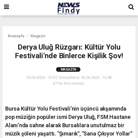
,
,
,
Anasayfa
Magazin
Derya Uluğ Rüzgarı: Kültür Yolu
Festivali’nde Binlerce Kişilik Şov!
MAGAZIN
30.06.2026 - 16:07, Güncelleme: 30.06.2026 - 16:48
4710+ kez okundu.
Bursa Kültür Yolu Festivali’nin üçüncü akşamında
pop müziğin popüler ismi Derya Uluğ, FSM Hastane
Alanı’nda sahne alarak Bursalılara unutulmaz bir
müzik şöleni yaşattı. "Şımarık", "Sana Çıkıyor Yollar"