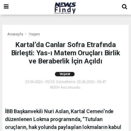
,
,
,
Anasayfa
Yaşam
Kartal’da Canlar Sofra Etrafında
Birleşti: Yas-ı Matem Oruçları Birlik
ve Beraberlik İçin Açıldı
YAŞAM
23.06.2026 - 09:39, Güncelleme: 23.06.2026 - 09:47
8033+ kez okundu.
İBB Başkanvekili Nuri Aslan, Kartal Cemevi’nde
düzenlenen Lokma programında, “Tutulan
oruçların, hak yolunda paylaşılan lokmaların kabul