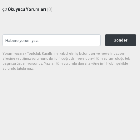
Okuyucu Yorumları
(0)
Gönder
Yorum yazarak Topluluk Kuralları’nı kabul etmiş bulunuyor ve newsfindy.com
sitesine yaptığınız yorumunuzla ilgili doğrudan veya dolaylı tüm sorumluluğu tek
başınıza üstleniyorsunuz. Yazılan tüm yorumlardan site yönetimi hiçbir şekilde
sorumlu tutulamaz.