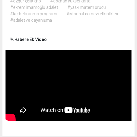
#özgür çelik chp
#gökhan yüksel kartal
#ekrem imamoğlu adalet
#yas-ı matem orucu
#kerbela anma programı
#istanbul cemevi etkinlikleri
#adalet ve dayanışma
Habere Ek Video