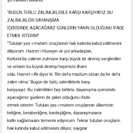
şu ifadeleri kullandı:
“BUGÜN TÜRLÜ ZALİMLİKLERLE KARŞI KARŞIYAYIZ. BU
ZALİMLİKLERİ DAYANIŞMA
İÇERİSİNDE AŞACAĞIMIZ GÜNLERİN YAKIN OLDUĞUNU İFADE
ETMEK İSTERİM”
“Tutulan yas-ı matem oruçlarının hak katında kabul edilmesini
diliyorum. Hazret-i Hüseyin ve yol arkadaşları,
Kerbela'da zalimin zulmüne karşı büyük bir direniş sergilediler
ve onların bu büyük direnişi hepimize ilham
oldu. Hazret-i Ali diyor ki: 'Bin defa mazlum olsan da bir defa
zalim olma.' Bugün de türlü zalimliklerle karşı
karşıyayız. Bu zalimlikleri hep birlikte, dayanışma içerisinde
aşacağımız günlerin de yakın olduğunu ifade
etmek isterim. Tutulan yas-ı matem oruçlarının ülkemizin
birliğine, beraberliğine, kardeşliğine, dayanışmasına
katkı sağlamasını temenni ediyorum. Tekrar tutulan oruçların
hak katında kabul edilmesini diliyor, saygılar