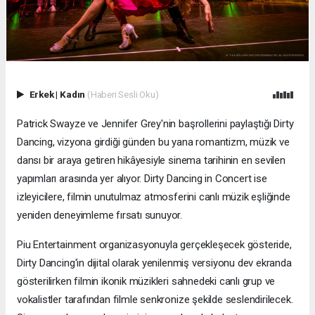
Erkek
|
Kadın
(Haberi Sesli Oku)
Patrick Swayze ve Jennifer Grey'nin başrollerini paylaştığı Dirty
Dancing, vizyona girdiği günden bu yana romantizm, müzik ve
dansı bir araya getiren hikâyesiyle sinema tarihinin en sevilen
yapımları arasında yer alıyor. Dirty Dancing in Concert ise
izleyicilere, filmin unutulmaz atmosferini canlı müzik eşliğinde
yeniden deneyimleme fırsatı sunuyor.
Piu Entertainment organizasyonuyla gerçekleşecek gösteride,
Dirty Dancing'in dijital olarak yenilenmiş versiyonu dev ekranda
gösterilirken filmin ikonik müzikleri sahnedeki canlı grup ve
vokalistler tarafından filmle senkronize şekilde seslendirilecek.