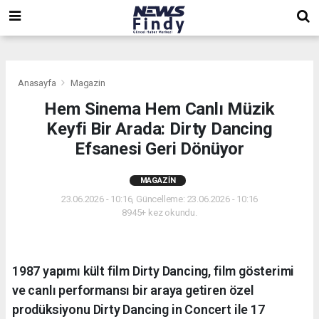
,
,
,
Anasayfa
Magazin
Hem Sinema Hem Canlı Müzik
Keyfi Bir Arada: Dirty Dancing
Efsanesi Geri Dönüyor
MAGAZIN
23.06.2026 - 10:16, Güncelleme: 23.06.2026 - 10:16
8945+ kez okundu.
1987 yapımı kült film Dirty Dancing, film gösterimi
ve canlı performansı bir araya getiren özel
prodüksiyonu Dirty Dancing in Concert ile 17