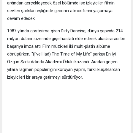
ardından gerçekleşecek özel bölümde ise izleyiciler filmin
sevilen şarkıları eşliğinde gecenin atmosferini yaşamaya
devam edecek.
1987 yılında gösterime giren Dirty Dancing, dünya çapında 214
milyon doların üzerinde gişe hasılatı elde ederek uluslararası bir
başarıya imza attı. Film müzikleri iki multi-platin albüme
dönüşürken, "(I've Had) The Time of My Life" şarkısı En İyi
Özgün Şarkı dalında Akademi Ödülü kazandı. Aradan geçen
yıllara rağmen popülerliğini koruyan yapım, farklı kuşaklardan
izleyicileri bir araya getirmeyi sürdürüyor.