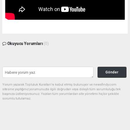
Okuyucu Yorumları
(0)
Gönder
Yorum yazarak Topluluk Kuralları’nı kabul etmiş bulunuyor ve newsfindy.com
sitesine yaptığınız yorumunuzla ilgili doğrudan veya dolaylı tüm sorumluluğu tek
başınıza üstleniyorsunuz. Yazılan tüm yorumlardan site yönetimi hiçbir şekilde
sorumlu tutulamaz.