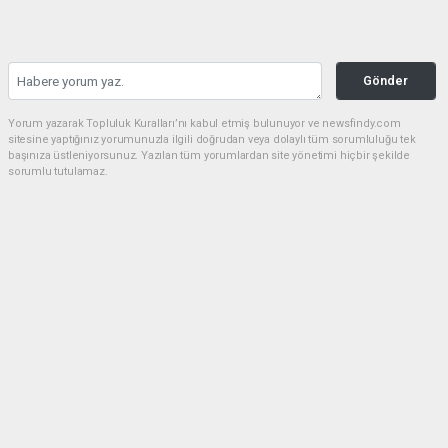
Gönder
Yorum yazarak Topluluk Kuralları’nı kabul etmiş bulunuyor ve newsfindy.com
sitesine yaptığınız yorumunuzla ilgili doğrudan veya dolaylı tüm sorumluluğu tek
başınıza üstleniyorsunuz. Yazılan tüm yorumlardan site yönetimi hiçbir şekilde
sorumlu tutulamaz.