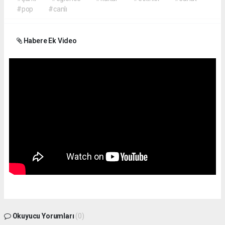
#pop
#canlı
Habere Ek Video
Okuyucu Yorumları
(0)