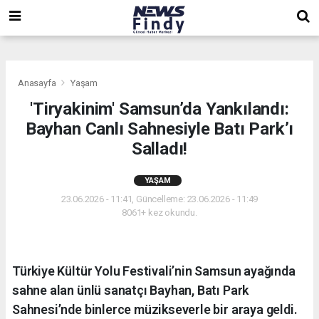
,
,
,
Anasayfa
Yaşam
'Tiryakinim' Samsun’da Yankılandı:
Bayhan Canlı Sahnesiyle Batı Park’ı
Salladı!
YAŞAM
23.06.2026 - 11:41, Güncelleme: 23.06.2026 - 11:49
8061+ kez okundu.
Türkiye Kültür Yolu Festivali’nin Samsun ayağında
sahne alan ünlü sanatçı Bayhan, Batı Park
Sahnesi’nde binlerce müzikseverle bir araya geldi.