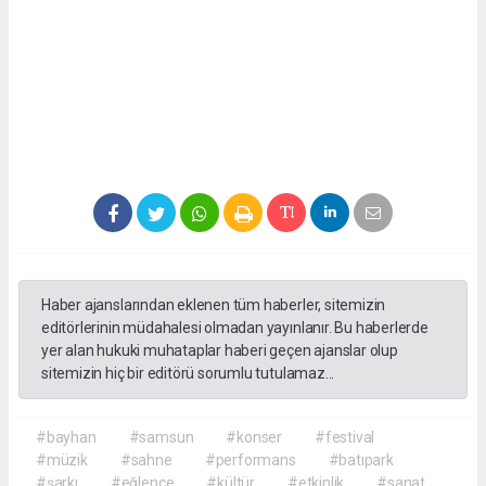
Haber ajanslarından eklenen tüm haberler, sitemizin
editörlerinin müdahalesi olmadan yayınlanır. Bu haberlerde
yer alan hukuki muhataplar haberi geçen ajanslar olup
sitemizin hiç bir editörü sorumlu tutulamaz...
#bayhan
#samsun
#konser
#festival
#müzik
#sahne
#performans
#batıpark
#şarkı
#eğlence
#kültür
#etkinlik
#sanat