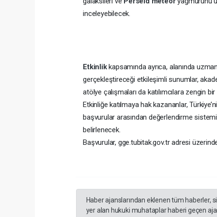
galaksileri ve
Perseid
meteor
yağmurunu uz
inceleyebilecek.
Etkinlik
kapsamında ayrıca, alanında uzma
gerçekleştireceği etkileşimli sunumlar, akad
atölye çalışmaları da katılımcılara zengin bi
Etkinliğe katılmaya hak kazananlar, Türkiye’n
başvurular arasından değerlendirme sistemi
belirlenecek.
Başvurular, gge.tubitak.gov.tr adresi üzerind
Haber ajanslarından eklenen tüm haberler, s
yer alan hukuki muhataplar haberi geçen ajan