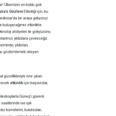
r! Ülkemizin en köklü gök
yüzü
Gözlem
Etkinliği için, bu
rahisar’da bir araya geliyoruz.
de buluşacağımız etkinlikte
eknoloji atölyeleri ile gökyüzünü
larımızı yıldızlara çevireceğiz.
inde; yıldızları,
u’nu gözlemlemek isteyen
al güzellikleriyle öne çıkan
enecek
etkinlik
için başvurular,
teleskoplarla Güneş’i güvenli
saatlerinde ise ışık
dız kümelerini, bulutsuları,