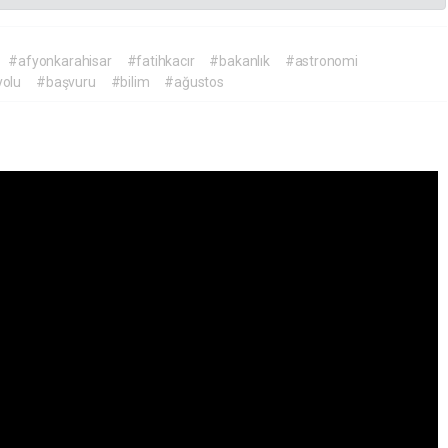
#afyonkarahisar
#fatihkacır
#bakanlık
#astronomi
olu
#başvuru
#bilim
#ağustos