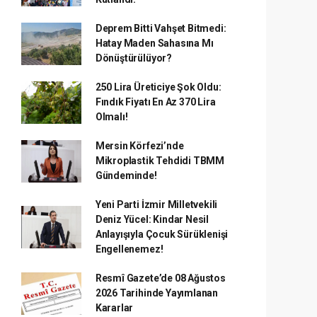
Deprem Bitti Vahşet Bitmedi:
Hatay Maden Sahasına Mı
Dönüştürülüyor?
250 Lira Üreticiye Şok Oldu:
Fındık Fiyatı En Az 370 Lira
Olmalı!
Mersin Körfezi’nde
Mikroplastik Tehdidi TBMM
Gündeminde!
Yeni Parti İzmir Milletvekili
Deniz Yücel: Kindar Nesil
Anlayışıyla Çocuk Sürüklenişi
Engellenemez!
Resmî Gazete’de 08 Ağustos
2026 Tarihinde Yayımlanan
Kararlar