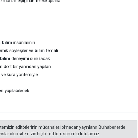
manlar eşliğinde teleskoplarla
n
bilim
insanlarının
emik söyleşiler ve
bilim
temalı
r
bilim
deneyimi sunulacak.
in dört bir yanından yapılan
 ve kura yöntemiyle
en yapılabilecek.
itemizin editörlerinin müdahalesi olmadan yayınlanır. Bu haberlerde
slar olup sitemizin hiç bir editörü sorumlu tutulamaz...