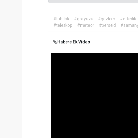
#tübitak
#gökyüzü
#gözlem
#etkinlik
#teleskop
#meteor
#perseid
#samany
Habere Ek Video