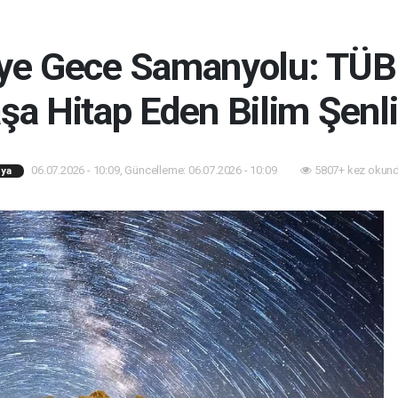
ye Gece Samanyolu: TÜB
şa Hitap Eden Bilim Şenli
06.07.2026 - 10:09, Güncelleme: 06.07.2026 - 10:09
5807+ kez okund
ya