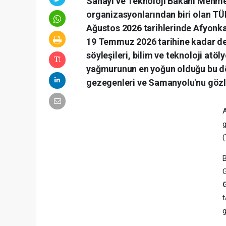
Sanayi ve Teknoloji Bakanı Mehmet 
organizasyonlarından biri olan TÜ
Ağustos 2026 tarihlerinde Afyonkar
19 Temmuz 2026 tarihine kadar d
söyleşileri, bilim ve teknoloji atö
yağmurunun en yoğun olduğu bu dön
gezegenleri ve Samanyolu'nu gözl
A
g
B
t
g