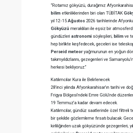
“Rotamız gökyüzü, durağımız Afyonkarahisa
bilim
etkinliklerinden biri olan TÜBİTAK
Gök
yıl 12-15
Ağustos
2026 tarihlerinde Afyonka
Gökyüzü
meraklıları ile eşsiz bir atmosfer
gündüzleri
astronomi
söyleşileri,
bilim
ve t
hep birlikte keşfedecek, geceleri ise teleskop
Perseid
meteor
yağmurunun en yoğun dönem
takımyıldızlarını, gezegenleri ve Samanyol
herkesi bekliyoruz.”
Katılımcılar Kura ile Belirlenecek
28’inci yılında Afyonkarahisar’ın tarihi ve doğ
Frigya Bölgesi’ndeki Emre Gölü’nde düzenl
19 Temmuz’a kadar devam edecek.
Katılımcılar, gündüz saatlerinde özel filtreli 
bir şekilde gözlemleme fırsatı bulacak. Gece 
kirliliğinden uzak gökyüzünde gezegenleri, yıl