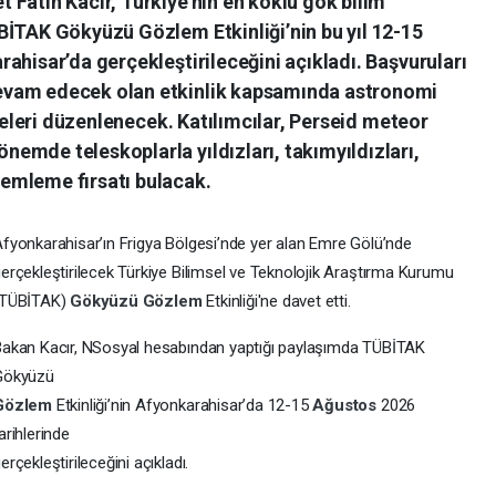
Fatih Kacır, Türkiye’nin en köklü gök bilim
BİTAK Gökyüzü Gözlem Etkinliği’nin bu yıl 12-15
ahisar’da gerçekleştirileceğini açıkladı. Başvuruları
evam edecek olan etkinlik kapsamında astronomi
lyeleri düzenlenecek. Katılımcılar, Perseid meteor
emde teleskoplarla yıldızları, takımyıldızları,
emleme fırsatı bulacak.
fyonkarahisar’ın Frigya Bölgesi’nde yer alan Emre Gölü’nde
erçekleştirilecek Türkiye Bilimsel ve Teknolojik Araştırma Kurumu
(TÜBİTAK)
Gökyüzü
Gözlem
Etkinliği'ne davet etti.
akan Kacır, NSosyal hesabından yaptığı paylaşımda TÜBİTAK
Gökyüzü
Gözlem
Etkinliği’nin Afyonkarahisar’da 12-15
Ağustos
2026
arihlerinde
erçekleştirileceğini açıkladı.