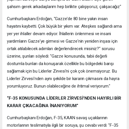
şahsım gerek arkadaşlarım hep birlikte çalışıyoruz, çalışacağız"
Cumhurbaşkanı Erdoğan, "Gazze'de 80 bine yakın insan
hayatını kaybetti. Çok büyük bir yıkım var. Ateşkes sağlandı ama
yer yer ihlaller devam ediyor. İhlallerin önlenmesi ve insani
yardımların Gazze'ye girmesi ve Gazze'nin yeniden inşası için
ortak atılabilecek adımları değerlendirecek misiniz?" sorusu
üzerine, şunları söyledi: "Gazze konusunda, tabii değerli
dostumla bunları da konuşarak özellikle bu bölgedeki barışı
sağlamak için bu Liderler Zirvesi'ni çok çok önemsiyoruz. Bu
Liderler Zirvesi'nden aynı şekilde bir kararın çıkmasını da hayra
yorumluyoruz. Bunun olabileceğine de ihtimal veriyorum."
“F-35 KONUSUNDA LİDERLER ZİRVESİ'NDEN HAYIRLI BİR
KARAR ÇIKACAĞINA İNANIYORUM”
Cumhurbaşkanı Erdoğan, F-35, KAAN savaş uçaklarının
motorlarının teslimatıyla ilgili bir soruya, şu cevabı verdi: "F-35