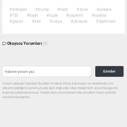
#erdoğan
#trump
#nato
#zirve
#ankara
#f35
#kaan
#uçak
#yaptırım
#caatsa
#gazze
#iran
#rusya
#ukrayna
#diplomasi
Okuyucu Yorumları
(0)
Gönder
Yorum yazarak Topluluk Kuralları’nı kabul etmiş bulunuyor ve newsfindy.com
sitesine yaptığınız yorumunuzla ilgili doğrudan veya dolaylı tüm sorumluluğu tek
başınıza üstleniyorsunuz. Yazılan tüm yorumlardan site yönetimi hiçbir şekilde
sorumlu tutulamaz.