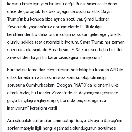
konusu bizim için yeni bir konu değil. Bunu Amerika ile daha
önce de görüştük. Biz beş uçağın da sözünü aldık. Sayın
Trump'ın bu konuda bize ayrıca sözü var. Şimdi Liderler
Zirvesi'nde yapacağımız görüşmelerde F-35 ile ilgili
kendilerinden bu daha önce aldığımız sözün geleceğe yönelik
olumlu şekilde test ettiğimizi biliyorum. Sayın Trump her zaman
sözünün arkasındadır. Burada yine F-35 konusunda bu Liderler
Zirvesi'nden hayırlı bir karar çıkacağına inanıyorum."
Küresel sisteme dair eleştirilerinin hatırlatılıp bu konuda ABD ile
ortak bir adımın atılmasının söz konusu olup olmadığı
sorusuna Cumhurbaşkanı Erdoğan, "NATO'da iki önemli ülke
olarak bizler, bu Liderler Zirvesi'nde de dayanışma içerisinde
güçlü bir çıkışı sağlayacağız, bunu da başaracağımıza
inanıyorum" karşılığını verdi.
Arabuluculuk çalışmaları anımsatılıp Rusya-Ukrayna Savaşı'nın
sonlanmasıyla ilgili hangi aşamada olunduğunun sorulması