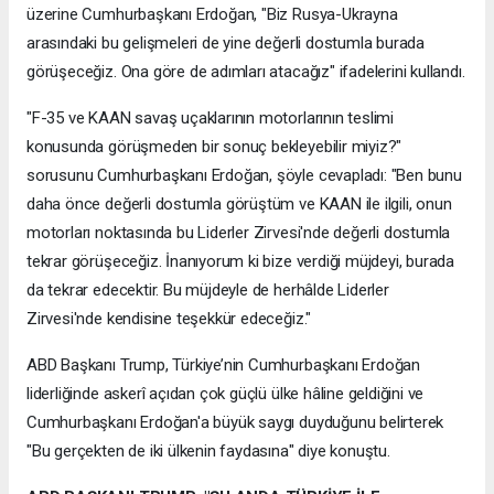
üzerine Cumhurbaşkanı Erdoğan, "Biz Rusya-Ukrayna
arasındaki bu gelişmeleri de yine değerli dostumla burada
görüşeceğiz. Ona göre de adımları atacağız" ifadelerini kullandı.
"F-35 ve KAAN savaş uçaklarının motorlarının teslimi
konusunda görüşmeden bir sonuç bekleyebilir miyiz?"
sorusunu Cumhurbaşkanı Erdoğan, şöyle cevapladı: "Ben bunu
daha önce değerli dostumla görüştüm ve KAAN ile ilgili, onun
motorları noktasında bu Liderler Zirvesi'nde değerli dostumla
tekrar görüşeceğiz. İnanıyorum ki bize verdiği müjdeyi, burada
da tekrar edecektir. Bu müjdeyle de herhâlde Liderler
Zirvesi'nde kendisine teşekkür edeceğiz."
ABD Başkanı Trump, Türkiye’nin Cumhurbaşkanı Erdoğan
liderliğinde askerî açıdan çok güçlü ülke hâline geldiğini ve
Cumhurbaşkanı Erdoğan'a büyük saygı duyduğunu belirterek
"Bu gerçekten de iki ülkenin faydasına" diye konuştu.