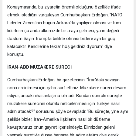
Konuşmasında, bu ziyaretin önemli olduğunu özellikle ifade
etmek istediğini vurgulayan Cumhurbaşkanı Erdoğan, "NATO
Liderler Zirvesi'nin bugün Ankara'da yapılıyor olması ve tüm
liderlerin şu anda ülkemizde bir araya gelmesi, yarın değerli
dostum Sayın Trump'la birlikte olması bizlere ayrı bir güç
katacaktır. Kendilerine tekrar hoş geldiniz diyorum" diye
konuştu.
İRAN-ABD MÜZAKERE SÜRECİ
Cumhurbaşkanı Erdoğan, bir gazetecinin, "İran'daki savaşın
sona erdirilmesi için çaba sarf ettiniz. Müzakere süreci devam
ediyor, ancak nihai anlaşma olmadı. Bundan sonraki süreçte
müzakere sürecinin olumlu neticelenmesi için Türkiye nasıl
adım atacak?" sorusunu şöyle cevapladı: "Bu süreçte, yine aynı
şekilde bizler, İran-Amerika ilişkilerini nasıl bir düzleme
kavuştururuz onun gayreti içerisindeyiz. Elimizden geleni
yapmak suretiyle dünya barışına bir adım atalım diye gerek