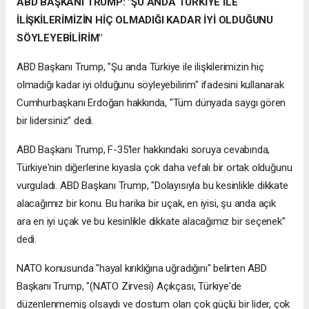
ABD BAŞKANI TRUMP: "ŞU ANDA TÜRKİYE İLE
İLİŞKİLERİMİZİN HİÇ OLMADIĞI KADAR İYİ OLDUĞUNU
SÖYLEYEBİLİRİM"
ABD Başkanı Trump, "Şu anda Türkiye ile ilişkilerimizin hiç
olmadığı kadar iyi olduğunu söyleyebilirim" ifadesini kullanarak
Cumhurbaşkanı Erdoğan hakkında, "Tüm dünyada saygı gören
bir lidersiniz" dedi.
ABD Başkanı Trump, F-35'ler hakkındaki soruya cevabında,
Türkiye'nin diğerlerine kıyasla çok daha vefalı bir ortak olduğunu
vurguladı. ABD Başkanı Trump, "Dolayısıyla bu kesinlikle dikkate
alacağımız bir konu. Bu harika bir uçak, en iyisi, şu anda açık
ara en iyi uçak ve bu kesinlikle dikkate alacağımız bir seçenek"
dedi.
NATO konusunda "hayal kırıklığına uğradığını" belirten ABD
Başkanı Trump, "(NATO Zirvesi) Açıkçası, Türkiye'de
düzenlenmemiş olsaydı ve dostum olan çok güçlü bir lider, çok