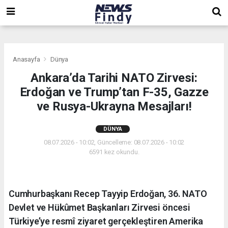
,
,
,
Anasayfa
Dünya
Ankara’da Tarihi NATO Zirvesi:
Erdoğan ve Trump’tan F-35, Gazze
ve Rusya-Ukrayna Mesajları!
DÜNYA
08.07.2026 - 10:02, Güncelleme: 08.07.2026 - 10:02
6591 kez okundu.
Cumhurbaşkanı Recep Tayyip Erdoğan, 36. NATO
Devlet ve Hükûmet Başkanları Zirvesi öncesi
Türkiye’ye resmî ziyaret gerçekleştiren Amerika