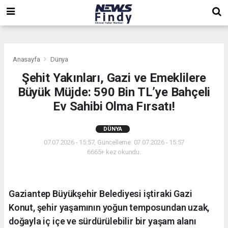
,
,
,
Anasayfa
Dünya
Şehit Yakınları, Gazi ve Emeklilere
Büyük Müjde: 590 Bin TL’ye Bahçeli
Ev Sahibi Olma Fırsatı!
DÜNYA
07.07.2026 - 15:57, Güncelleme: 07.07.2026 - 15:57
6665+ kez okundu.
Gaziantep Büyükşehir Belediyesi iştiraki Gazi
Konut, şehir yaşamının yoğun temposundan uzak,
doğayla iç içe ve sürdürülebilir bir yaşam alanı