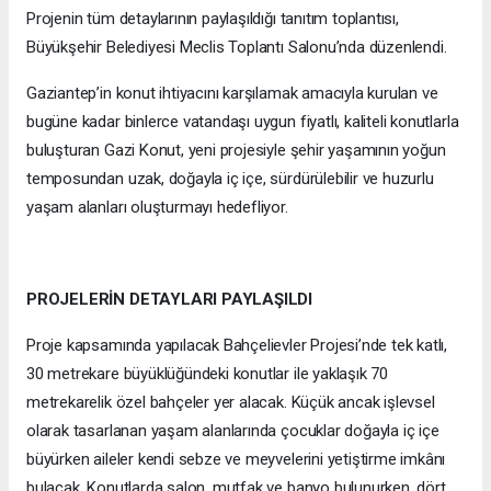
Projenin tüm detaylarının paylaşıldığı tanıtım toplantısı,
Büyükşehir Belediyesi Meclis Toplantı Salonu’nda düzenlendi.
Gaziantep’in konut ihtiyacını karşılamak amacıyla kurulan ve
bugüne kadar binlerce vatandaşı uygun fiyatlı, kaliteli konutlarla
buluşturan Gazi Konut, yeni projesiyle şehir yaşamının yoğun
temposundan uzak, doğayla iç içe, sürdürülebilir ve huzurlu
yaşam alanları oluşturmayı hedefliyor.
PROJELERİN DETAYLARI PAYLAŞILDI
Proje kapsamında yapılacak Bahçelievler Projesi’nde tek katlı,
30 metrekare büyüklüğündeki konutlar ile yaklaşık 70
metrekarelik özel bahçeler yer alacak. Küçük ancak işlevsel
olarak tasarlanan yaşam alanlarında çocuklar doğayla iç içe
büyürken aileler kendi sebze ve meyvelerini yetiştirme imkânı
bulacak. Konutlarda salon, mutfak ve banyo bulunurken, dört