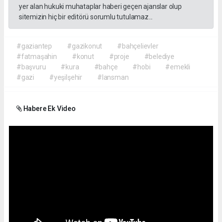
yer alan hukuki muhataplar haberi geçen ajanslar olup
sitemizin hiç bir editörü sorumlu tutulamaz...
#gaziantep
#gazikonut
#bahçelievler
#fatmaşahin
#konut
#proje
#belediye
#başvuru
#kura
#bahçe
#hobi
#emekli
#gazi
#yeşilşehir
#lansman
Habere Ek Video