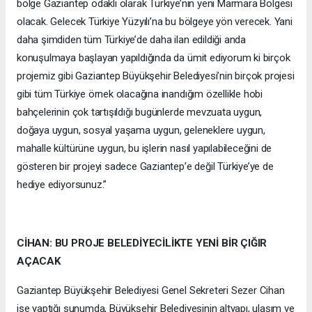
bölge Gaziantep odaklı olarak Türkiye’nin yeni Marmara Bölgesi
olacak. Gelecek Türkiye Yüzyılı’na bu bölgeye yön verecek. Yani
daha şimdiden tüm Türkiye’de daha ilan edildiği anda
konuşulmaya başlayan yapıldığında da ümit ediyorum ki birçok
projemiz gibi Gaziantep Büyükşehir Belediyesi’nin birçok projesi
gibi tüm Türkiye örnek olacağına inandığım özellikle hobi
bahçelerinin çok tartışıldığı bugünlerde mevzuata uygun,
doğaya uygun, sosyal yaşama uygun, geleneklere uygun,
mahalle kültürüne uygun, bu işlerin nasıl yapılabileceğini de
gösteren bir projeyi sadece Gaziantep’e değil Türkiye’ye de
hediye ediyorsunuz.”
CİHAN: BU PROJE BELEDİYECİLİKTE YENİ BİR ÇIĞIR
AÇACAK
Gaziantep Büyükşehir Belediyesi Genel Sekreteri Sezer Cihan
ise yaptığı sunumda, Büyükşehir Belediyesinin altyapı, ulaşım ve