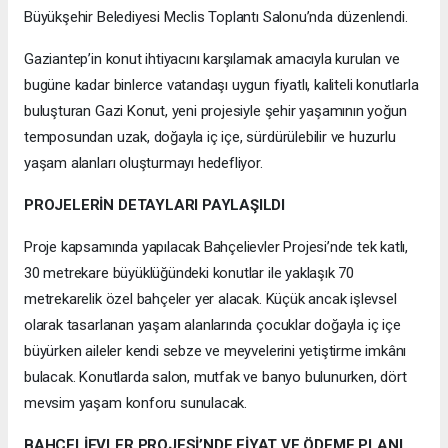
Büyükşehir Belediyesi Meclis Toplantı Salonu’nda düzenlendi.
Gaziantep’in konut ihtiyacını karşılamak amacıyla kurulan ve
bugüne kadar binlerce vatandaşı uygun fiyatlı, kaliteli konutlarla
buluşturan Gazi Konut, yeni projesiyle şehir yaşamının yoğun
temposundan uzak, doğayla iç içe, sürdürülebilir ve huzurlu
yaşam alanları oluşturmayı hedefliyor.
PROJELERİN DETAYLARI PAYLAŞILDI
Proje kapsamında yapılacak Bahçelievler Projesi’nde tek katlı,
30 metrekare büyüklüğündeki konutlar ile yaklaşık 70
metrekarelik özel bahçeler yer alacak. Küçük ancak işlevsel
olarak tasarlanan yaşam alanlarında çocuklar doğayla iç içe
büyürken aileler kendi sebze ve meyvelerini yetiştirme imkânı
bulacak. Konutlarda salon, mutfak ve banyo bulunurken, dört
mevsim yaşam konforu sunulacak.
BAHÇELİEVLER PROJESİ’NDE FİYAT VE ÖDEME PLANI