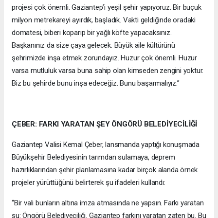
projesi çok önemli. Gaziantep’i yeşil şehir yapıyoruz. Bir buçuk
milyon metrekareyi ayırdık, başladık. Vakti geldiğinde oradaki
domatesi, biberi koparıp bir yağlı köfte yapacaksınız.
Başkanınız da size çaya gelecek. Büyük aile kültürünü
şehrimizde inşa etmek zorundayız. Huzur çok önemli. Huzur
varsa mutluluk varsa buna sahip olan kimseden zengini yoktur.
Biz bu şehirde bunu inşa edeceğiz. Bunu başarmalıyız.”
ÇEBER: FARKI YARATAN ŞEY ÖNGÖRÜ BELEDİYECİLİĞİ
Gaziantep Valisi Kemal Çeber, lansmanda yaptığı konuşmada
Büyükşehir Belediyesinin tarımdan sulamaya, deprem
hazırlıklarından şehir planlamasına kadar birçok alanda örnek
projeler yürüttüğünü belirterek şu ifadeleri kullandı:
“Bir vali bunların altına imza atmasında ne yapsın. Farkı yaratan
şu: Öngörü Belediyeciliği. Gaziantep farkını yaratan zaten bu. Bu