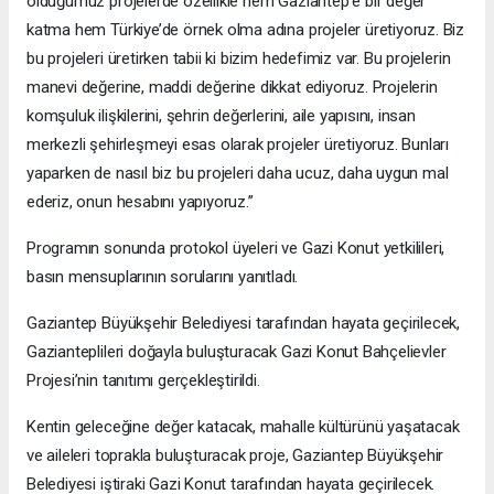
olduğumuz projelerde özellikle hem Gaziantep’e bir değer
katma hem Türkiye’de örnek olma adına projeler üretiyoruz. Biz
bu projeleri üretirken tabii ki bizim hedefimiz var. Bu projelerin
manevi değerine, maddi değerine dikkat ediyoruz. Projelerin
komşuluk ilişkilerini, şehrin değerlerini, aile yapısını, insan
merkezli şehirleşmeyi esas olarak projeler üretiyoruz. Bunları
yaparken de nasıl biz bu projeleri daha ucuz, daha uygun mal
ederiz, onun hesabını yapıyoruz.”
Programın sonunda protokol üyeleri ve Gazi Konut yetkilileri,
basın mensuplarının sorularını yanıtladı.
Gaziantep Büyükşehir Belediyesi tarafından hayata geçirilecek,
Gazianteplileri doğayla buluşturacak Gazi Konut Bahçelievler
Projesi’nin tanıtımı gerçekleştirildi.
Kentin geleceğine değer katacak, mahalle kültürünü yaşatacak
ve aileleri toprakla buluşturacak proje, Gaziantep Büyükşehir
Belediyesi iştiraki Gazi Konut tarafından hayata geçirilecek.