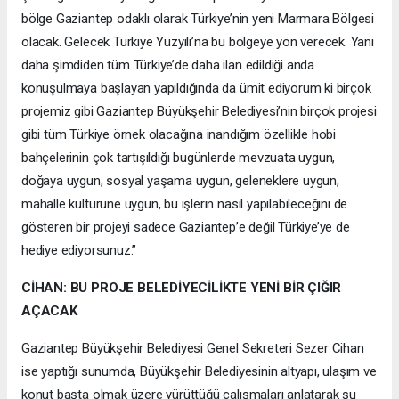
bölge Gaziantep odaklı olarak Türkiye’nin yeni Marmara Bölgesi
olacak. Gelecek Türkiye Yüzyılı’na bu bölgeye yön verecek. Yani
daha şimdiden tüm Türkiye’de daha ilan edildiği anda
konuşulmaya başlayan yapıldığında da ümit ediyorum ki birçok
projemiz gibi Gaziantep Büyükşehir Belediyesi’nin birçok projesi
gibi tüm Türkiye örnek olacağına inandığım özellikle hobi
bahçelerinin çok tartışıldığı bugünlerde mevzuata uygun,
doğaya uygun, sosyal yaşama uygun, geleneklere uygun,
mahalle kültürüne uygun, bu işlerin nasıl yapılabileceğini de
gösteren bir projeyi sadece Gaziantep’e değil Türkiye’ye de
hediye ediyorsunuz.”
CİHAN: BU PROJE BELEDİYECİLİKTE YENİ BİR ÇIĞIR
AÇACAK
Gaziantep Büyükşehir Belediyesi Genel Sekreteri Sezer Cihan
ise yaptığı sunumda, Büyükşehir Belediyesinin altyapı, ulaşım ve
konut başta olmak üzere yürüttüğü çalışmaları anlatarak şu