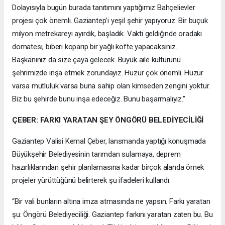
Dolayısıyla bugün burada tanıtımını yaptığımız Bahçelievler
projesi çok önemli. Gaziantep’i yeşil şehir yapıyoruz. Bir buçuk
milyon metrekareyi ayırdık, başladık. Vakti geldiğinde oradaki
domatesi, biberi koparıp bir yağlı köfte yapacaksınız.
Başkanınız da size çaya gelecek. Büyük aile kültürünü
şehrimizde inşa etmek zorundayız. Huzur çok önemli. Huzur
varsa mutluluk varsa buna sahip olan kimseden zengini yoktur.
Biz bu şehirde bunu inşa edeceğiz. Bunu başarmalıyız.”
ÇEBER: FARKI YARATAN ŞEY ÖNGÖRÜ BELEDİYECİLİĞİ
Gaziantep Valisi Kemal Çeber, lansmanda yaptığı konuşmada
Büyükşehir Belediyesinin tarımdan sulamaya, deprem
hazırlıklarından şehir planlamasına kadar birçok alanda örnek
projeler yürüttüğünü belirterek şu ifadeleri kullandı:
“Bir vali bunların altına imza atmasında ne yapsın. Farkı yaratan
şu: Öngörü Belediyeciliği. Gaziantep farkını yaratan zaten bu. Bu