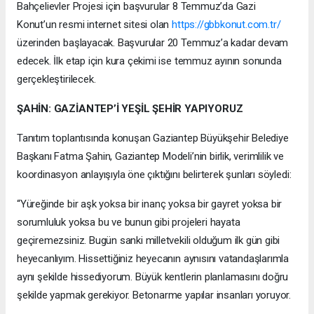
Bahçelievler Projesi için başvurular 8 Temmuz’da Gazi
Konut’un resmi internet sitesi olan
https://gbbkonut.com.tr/
üzerinden başlayacak. Başvurular 20 Temmuz’a kadar devam
edecek. İlk etap için kura çekimi ise temmuz ayının sonunda
gerçekleştirilecek.
ŞAHİN: GAZİANTEP’İ YEŞİL ŞEHİR YAPIYORUZ
Tanıtım toplantısında konuşan Gaziantep Büyükşehir Belediye
Başkanı Fatma Şahin, Gaziantep Modeli’nin birlik, verimlilik ve
koordinasyon anlayışıyla öne çıktığını belirterek şunları söyledi:
“Yüreğinde bir aşk yoksa bir inanç yoksa bir gayret yoksa bir
sorumluluk yoksa bu ve bunun gibi projeleri hayata
geçiremezsiniz. Bugün sanki milletvekili olduğum ilk gün gibi
heyecanlıyım. Hissettiğiniz heyecanın aynısını vatandaşlarımla
aynı şekilde hissediyorum. Büyük kentlerin planlamasını doğru
şekilde yapmak gerekiyor. Betonarme yapılar insanları yoruyor.