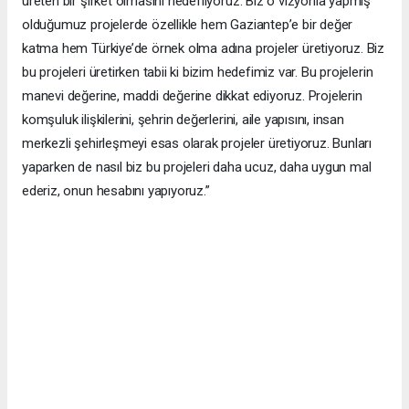
üreten bir şirket olmasını hedefliyoruz. Biz o vizyonla yapmış
olduğumuz projelerde özellikle hem Gaziantep’e bir değer
katma hem Türkiye’de örnek olma adına projeler üretiyoruz. Biz
bu projeleri üretirken tabii ki bizim hedefimiz var. Bu projelerin
manevi değerine, maddi değerine dikkat ediyoruz. Projelerin
komşuluk ilişkilerini, şehrin değerlerini, aile yapısını, insan
merkezli şehirleşmeyi esas olarak projeler üretiyoruz. Bunları
yaparken de nasıl biz bu projeleri daha ucuz, daha uygun mal
ederiz, onun hesabını yapıyoruz.”