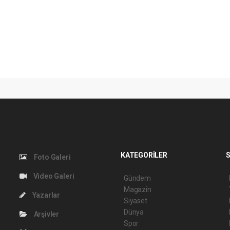
KATEGORİLER
S
Foto Galeri
Video Galeri
Gündem
Magazin
Yazarlar
Siyaset
Dünya
Arşivler
Spor