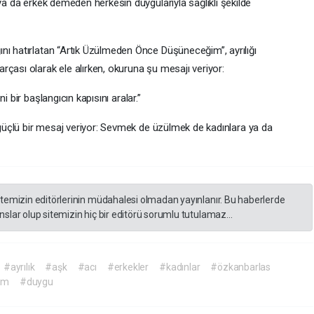
 ya da erkek demeden herkesin duygularıyla sağlıklı şekilde
nı hatırlatan “Artık Üzülmeden Önce Düşüneceğim”, ayrılığı
çası olarak ele alırken, okuruna şu mesajı veriyor:
 bir başlangıcın kapısını aralar.”
e güçlü bir mesaj veriyor: Sevmek de üzülmek de kadınlara ya da
itemizin editörlerinin müdahalesi olmadan yayınlanır. Bu haberlerde
slar olup sitemizin hiç bir editörü sorumlu tutulamaz...
#ayrılık
#aşk
#acı
#erkekler
#kadınlar
#özkanbarlas
üm
#duygu