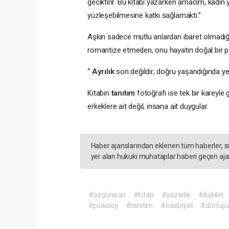
geciktirir. Bu kitabı yazarken amacım, kadın
yüzleşebilmesine katkı sağlamaktı.”
Aşkın sadece mutlu anlardan ibaret olmadığı
romantize etmeden, onu hayatın doğal bir par
“
Ayrılık
son değildir; doğru yaşandığında yeni
Kitabın
tanıtım
fotoğrafı ise tek bir kareyl
erkeklere ait değil, insana ait duygular.
Haber ajanslarından eklenen tüm haberler, s
yer alan hukuki muhataplar haberi geçen ajan
#özgüraras
#kitap
#yazarlık
#ilişkiler
#psikoloji
#tanıtım
#edebiyat
#dönüş