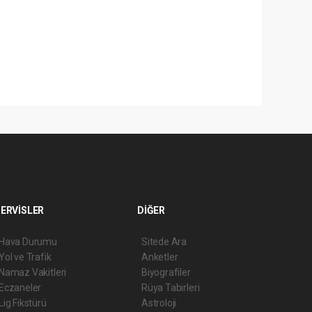
ERVİSLER
DİĞER
Hava Durumu
Sitede Ara
Yol ve Trafik
Anketler
Namaz Vakitleri
Biyografiler
Eczaneler
Rüya Tabirleri
Lig Fikstürü
Astroloji