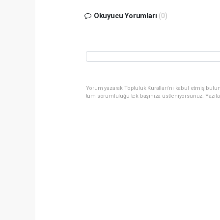
Okuyucu Yorumları
(0)
Yorum yazarak Topluluk Kuralları’nı kabul etmiş bulun
tüm sorumluluğu tek başınıza üstleniyorsunuz. Yazıla