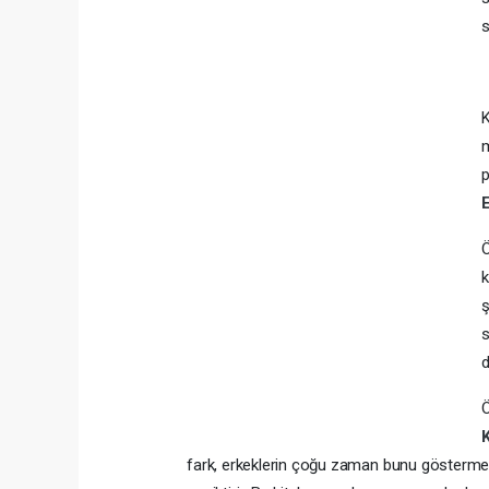
s
K
m
p
Ö
k
ş
s
d
Ö
fark, erkeklerin çoğu zaman bunu göstermem