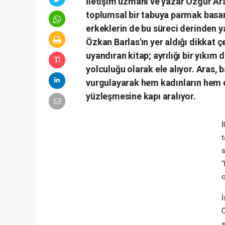
İletişim uzmanı ve yazar Özgür Ar
toplumsal bir tabuya parmak basar
erkeklerin de bu süreci derinden 
Özkan Barlas'ın yer aldığı dikkat 
uyandıran kitap; ayrılığı bir yıkım
yolculuğu olarak ele alıyor. Aras, b
vurgulayarak hem kadınların hem de
yüzleşmesine kapı aralıyor.
İ
t
s
“
o
İ
Ö
s