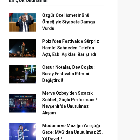
En Çok Okunanlar
Özgür Özel İsmet İnönü
Örneğiyle Siyasete Damga
Vurdu!
Poizi'den Festivalde Sürpriz
Hamle! Sahneden Telefon
Açtı, Eski Aşıkları Barıştırdı
Cesur Notalar, Dev Coşku:
Buray Festivalin Ritmini
Değiştirdi!
Merve Özbey'den Sıcacık
Sohbet, Güçlü Performans!
Nevşehir'de Unutulmaz
Akşam
Modanın ve Müziğin Yarıştığı
Gece: MAG’dan Unutulmaz 25.
Yıl Daveti!