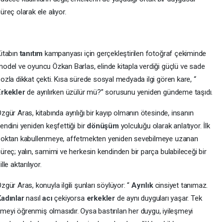
üreç olarak ele alıyor.
itabın
tanıtım
kampanyası için gerçekleştirilen fotoğraf çekiminde
odel ve oyuncu Özkan Barlas, elinde kitapla verdiği güçlü ve sade
ozla dikkat çekti. Kısa sürede sosyal medyada ilgi gören kare, “
Erkekler
de ayrılırken üzülür mü?” sorusunu yeniden gündeme taşıdı.
zgür Aras, kitabında ayrılığı bir kayıp olmanın ötesinde, insanın
endini yeniden keşfettiği bir
dönüşüm
yolculuğu olarak anlatıyor. İlk
oktan kabullenmeye, affetmekten yeniden sevebilmeye uzanan
üreç; yalın, samimi ve herkesin kendinden bir parça bulabileceği bir
ille aktarılıyor.
zgür Aras, konuyla ilgili şunları söylüyor: “
Ayrılık
cinsiyet tanımaz.
Kadınlar
nasıl
acı
çekiyorsa
erkekler
de aynı duyguları yaşar. Tek
eyi öğrenmiş olmasıdır. Oysa bastırılan her duygu, iyileşmeyi