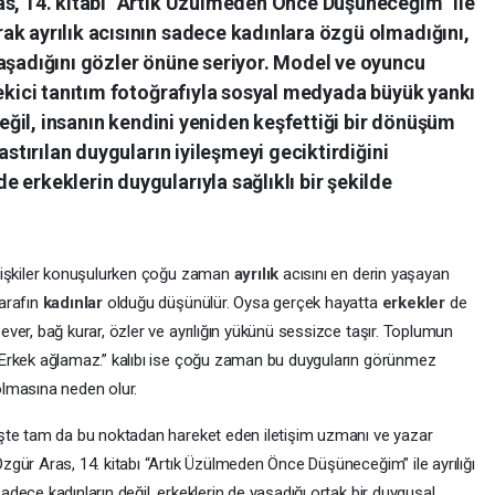
as, 14. kitabı “Artık Üzülmeden Önce Düşüneceğim” ile
ak ayrılık acısının sadece kadınlara özgü olmadığını,
yaşadığını gözler önüne seriyor. Model ve oyuncu
çekici tanıtım fotoğrafıyla sosyal medyada büyük yankı
 değil, insanın kendini yeniden keşfettiği bir dönüşüm
astırılan duyguların iyileşmeyi geciktirdiğini
 erkeklerin duygularıyla sağlıklı bir şekilde
lişkiler konuşulurken çoğu zaman
ayrılık
acısını en derin yaşayan
arafın
kadınlar
olduğu düşünülür. Oysa gerçek hayatta
erkekler
de
ever, bağ kurar, özler ve ayrılığın yükünü sessizce taşır. Toplumun
Erkek ağlamaz.” kalıbı ise çoğu zaman bu duyguların görünmez
lmasına neden olur.
şte tam da bu noktadan hareket eden iletişim uzmanı ve yazar
zgür Aras, 14. kitabı “Artık Üzülmeden Önce Düşüneceğim” ile ayrılığı
adece kadınların değil, erkeklerin de yaşadığı ortak bir duygusal