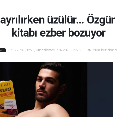
 ayrılırken üzülür… Özgür 
kitabı ezber bozuyor
07.07.2026 - 12:25, Güncelleme: 07.07.2026 - 12:25
5200+ kez okund
ap