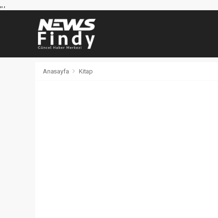
,
,
,
Anasayfa
Kitap