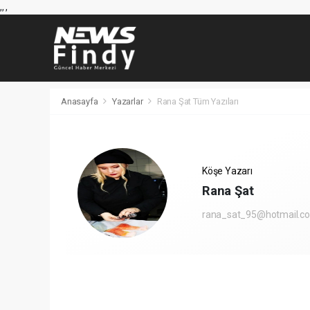
,
,
,
Anasayfa
Yazarlar
Rana Şat Tüm Yazıları
Köşe Yazarı
Rana Şat
rana_sat_95@hotmail.c