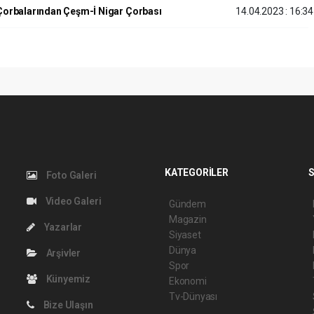
Çorbalarından Çeşm-İ Nigar Çorbası
14.04.2023 : 16:34
KATEGORİLER
S
Foto Galeri
Video Galeri
Gündem
Magazin
Yazarlar
Siyaset
Dünya
Arşivler
Spor
Künyemiz
Ekonomi
Tv-Dünyası
Bize Ulaşın