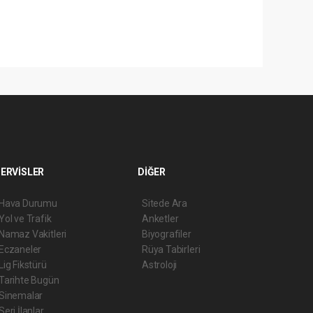
ERVİSLER
DİĞER
Hava Durumu
Sitede Ara
Yol ve Trafik
Anketler
Namaz Vakitleri
Biyografiler
Eczaneler
Rüya Tabirleri
Lig Fikstürü
Astroloji
Tarihte Bugün
Sinemalar
Seri İlanlar