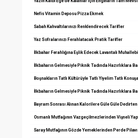
Yazın Kalbi Ege’de Kalanlar için Enginarın Tam Mevs
Nefis Vitamin Deposu Pizza Ekmek
Sabah Kahvaltılarınızı Renklendirecek Tarifler
Yaz Sofralarınızı Ferahlatacak Pratik Tarifler
İlkbahar Ferahlığına Eşlik Edecek Lavantalı Muhallebi
İlkbaharın Gelmesiyle Piknik Tadında Hazırlıklara Ba
Boşnakların Tatlı Kültürüyle Tatlı Yiyelim Tatlı Konuş
İlkbaharın Gelmesiyle Piknik Tadında Hazırlıklara Ba
Bayram Sonrası Alınan Kalorilere Güle Güle Dedirten 
Osmanlı Mutfağının Vazgeçilmezlerinden Vişneli Ya
Saray Mutfağının Gözde Yemeklerinden Perde Pilavı