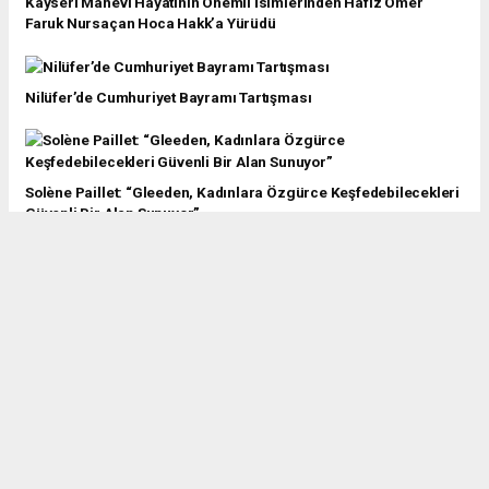
Kayseri Manevi Hayatının Önemli İsimlerinden Hafız Ömer
Faruk Nursaçan Hoca Hakk’a Yürüdü
Nilüfer’de Cumhuriyet Bayramı Tartışması
Solène Paillet: “Gleeden, Kadınlara Özgürce Keşfedebilecekleri
Güvenli Bir Alan Sunuyor”
Bursa’da 45 Yıllık Gelenek: Gezek Kültürü Uluumay Vakfı’nda
Yaşatılıyor
Sinemacılardan Doğaya Sanatsal Dokunuş: “Doğanın Ruhu”
Yarışması Sonuçlandı