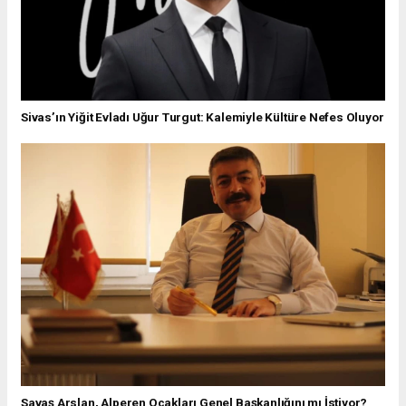
Sivas’ın Yiğit Evladı Uğur Turgut: Kalemiyle Kültüre Nefes Oluyor
Savaş Arslan, Alperen Ocakları Genel Başkanlığını mı İstiyor?