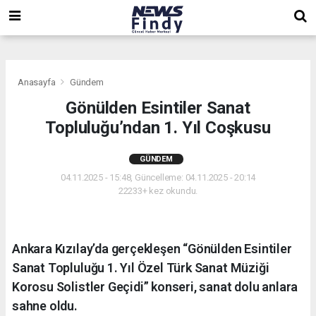
,
,
,
Anasayfa
Gündem
Gönülden Esintiler Sanat
Topluluğu’ndan 1. Yıl Coşkusu
GÜNDEM
04.11.2025 - 15:48, Güncelleme: 04.11.2025 - 20:14
22233+ kez okundu.
Ankara Kızılay’da gerçekleşen “Gönülden Esintiler
Sanat Topluluğu 1. Yıl Özel Türk Sanat Müziği
Korosu Solistler Geçidi” konseri, sanat dolu anlara
sahne oldu.