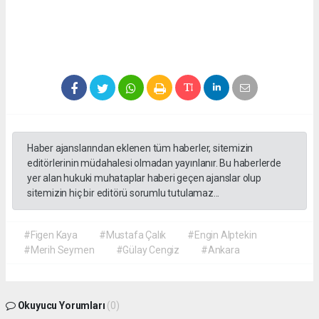
Haber ajanslarından eklenen tüm haberler, sitemizin
editörlerinin müdahalesi olmadan yayınlanır. Bu haberlerde
yer alan hukuki muhataplar haberi geçen ajanslar olup
sitemizin hiç bir editörü sorumlu tutulamaz...
#Figen Kaya
#Mustafa Çalık
#Engin Alptekin
#Merih Seymen
#Gülay Cengiz
#Ankara
Okuyucu Yorumları
(0)