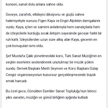
konseri, sanat dolu anlara sahne oldu.
Geceye, zarafeti, etkileyici diksiyonu ve güçlü sahne
hakimiyetiyle sunucu Figen Kaya ve Engin Alptekin damgalarını
vurdu. Kaya, içten ve samimi anlatımıyla hem sanatçılarla hem
de izleyicilerle kurduğu sıcak iletişim sayesinde geceye farklı bir
ruh kattı. İzleyicilerden uzun süre alkış alan Kaya, gecenin en
çok konuşulan ismi oldu.
Şef Mustafa Çalık yönetimindeki koro, Türk Sanat Müziği’nin en
seçkin eserlerini seslendirerek unutulmaz bir müzik şöleni
sundu. Dernek Başkanı Merih Seymen ve Koro Başkanı Gülay
Cengiz organizasyonun kusursuz gerçekleşmesinde büyük
emek harcadı.
Bu özel gece, Gönülden Esintiler Sanat Topluluğu’nun birinci
yılını sanatın, müziğin ve gönül birliğinin ışığında kutladı.