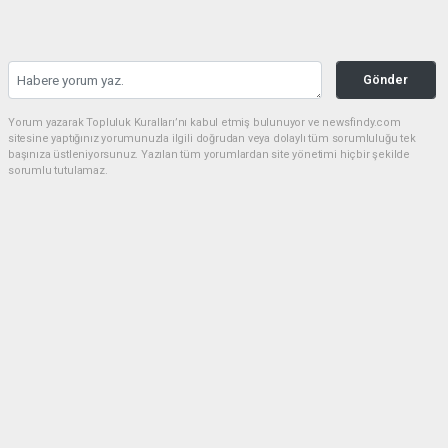
Gönder
Yorum yazarak Topluluk Kuralları’nı kabul etmiş bulunuyor ve newsfindy.com
sitesine yaptığınız yorumunuzla ilgili doğrudan veya dolaylı tüm sorumluluğu tek
başınıza üstleniyorsunuz. Yazılan tüm yorumlardan site yönetimi hiçbir şekilde
sorumlu tutulamaz.