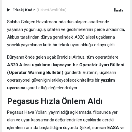
Erkek
|
Kadın
(Haberi Sesli Oku)
Sabiha Gökçen Havalimanı ’nda dün akşam saatlerinde
yaşanan yoğun uçuş iptalleri ve gecikmelerinin perde arkasında,
Airbus tarafından dünya genelindeki A320 ailesi uçaklarına
yönelik yayımlanan kritik bir teknik uyarı olduğu ortaya çıktı.
Dünyanın önde gelen uçak üreticisi Airbus, tüm operatörlere
A320 Ailesi uçaklarını kapsayan bir Operatör Uyarı Bülteni
(Operator Warning Bulletin)
gönderdi. Bültenin, uçakların
operasyonel güvenliğini etkileyebilecek nitelikte bir
yazılım
uyarısına
işaret ettiği değerlendiriliyor.
Pegasus Hızla Önlem Aldı
Pegasus Hava Yolları, yayımladığı açıklamada, filosunda yer
alan ve uyarı kapsamında değerlendirilen uçaklarda gerekli
işlemlerin anında başlatıldığını duyurdu. Şirket, sürecin
EASA
ve