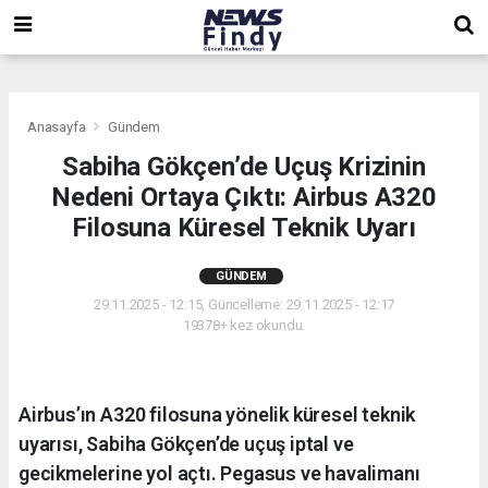
,
,
,
Anasayfa
Gündem
Sabiha Gökçen’de Uçuş Krizinin
Nedeni Ortaya Çıktı: Airbus A320
Filosuna Küresel Teknik Uyarı
GÜNDEM
29.11.2025 - 12:15, Güncelleme: 29.11.2025 - 12:17
19378+ kez okundu.
Airbus’ın A320 filosuna yönelik küresel teknik
uyarısı, Sabiha Gökçen’de uçuş iptal ve
gecikmelerine yol açtı. Pegasus ve havalimanı