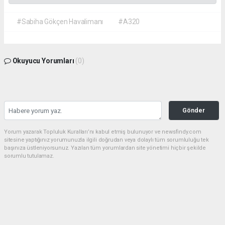
#Sabiha Gökçen Havalimanı
#A320
Okuyucu Yorumları
(0)
Gönder
Yorum yazarak Topluluk Kuralları’nı kabul etmiş bulunuyor ve newsfindy.com
sitesine yaptığınız yorumunuzla ilgili doğrudan veya dolaylı tüm sorumluluğu tek
başınıza üstleniyorsunuz. Yazılan tüm yorumlardan site yönetimi hiçbir şekilde
sorumlu tutulamaz.