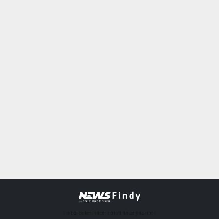
haber paketi
haber scripti
haber yazılımı