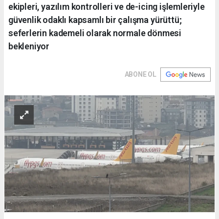
ekipleri, yazılım kontrolleri ve de-icing işlemleriyle
güvenlik odaklı kapsamlı bir çalışma yürüttü;
seferlerin kademeli olarak normale dönmesi
bekleniyor
ABONE OL