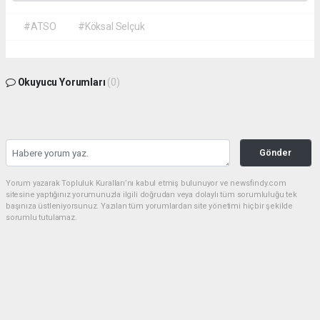
#ATSO
#Köksal Selçuk
Okuyucu Yorumları
(0)
Gönder
Yorum yazarak Topluluk Kuralları’nı kabul etmiş bulunuyor ve newsfindy.com
sitesine yaptığınız yorumunuzla ilgili doğrudan veya dolaylı tüm sorumluluğu tek
başınıza üstleniyorsunuz. Yazılan tüm yorumlardan site yönetimi hiçbir şekilde
sorumlu tutulamaz.