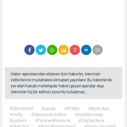
Haber ajanslarından eklenen tüm haberler, sitemizin
editörlerinin müdahalesi olmadan yayınlanır. Bu haberlerde
yer alan hukuki muhataplar haberi geçen ajanslar olup
sitemizin hiç bir editörü sorumlu tutulamaz...
#Dilara Kırmıt
#Gazze
#AFWEU
#Aydın Açık
#moda
#dayanışma defilesi
#insanlık mesajı
#podyum
#Tatiana Merkulova
#Zeynep Kaya
#Sibel Tipit
#Ayfa Wedding Dress
#Gazze için moda