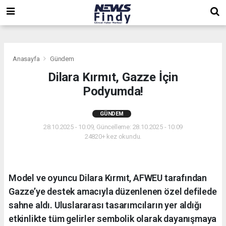
,
,
,
Anasayfa
Gündem
Dilara Kırmıt, Gazze İçin
Podyumda!
GÜNDEM
28.10.2025 - 10:09, Güncelleme: 28.10.2025 - 10:09
24820+ kez okundu.
Model ve oyuncu Dilara Kırmıt, AFWEU tarafından
Gazze’ye destek amacıyla düzenlenen özel defilede
sahne aldı. Uluslararası tasarımcıların yer aldığı
etkinlikte tüm gelirler sembolik olarak dayanışmaya