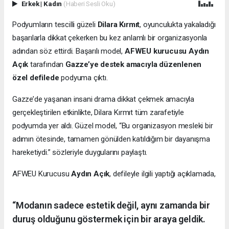
Erkek
|
Kadın
(Haberi Sesli Oku)
Podyumların tescilli güzeli
Dilara Kırmıt
, oyunculukta yakaladığı
başarılarla dikkat çekerken bu kez anlamlı bir organizasyonla
adından söz ettirdi. Başarılı model,
AFWEU kurucusu Aydın
Açık
tarafından
Gazze’ye destek amacıyla düzenlenen
özel defilede
podyuma çıktı.
Gazze’de yaşanan insani drama dikkat çekmek amacıyla
gerçekleştirilen etkinlikte, Dilara Kırmıt tüm zarafetiyle
podyumda yer aldı. Güzel model, “Bu organizasyon mesleki bir
adımın ötesinde, tamamen gönülden katıldığım bir dayanışma
hareketiydi.” sözleriyle duygularını paylaştı.
AFWEU Kurucusu
Aydın Açık
, defileyle ilgili yaptığı açıklamada,
“Modanın sadece estetik değil, aynı zamanda bir
duruş olduğunu göstermek için bir araya geldik.