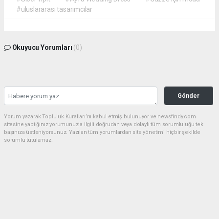
#uluslararası tasarımcılar
Okuyucu Yorumları
(0)
Gönder
Yorum yazarak Topluluk Kuralları’nı kabul etmiş bulunuyor ve newsfindy.com
sitesine yaptığınız yorumunuzla ilgili doğrudan veya dolaylı tüm sorumluluğu tek
başınıza üstleniyorsunuz. Yazılan tüm yorumlardan site yönetimi hiçbir şekilde
sorumlu tutulamaz.