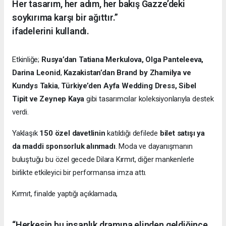
Her tasarım, her adım, her bakış Gazze’deki
soykırıma karşı bir ağıttır.”
ifadelerini kullandı.
Etkinliğe;
Rusya’dan Tatiana Merkulova, Olga Panteleeva,
Darina Leonid
,
Kazakistan’dan Brand by Zhamilya ve
Kundys Takia
,
Türkiye’den Ayfa Wedding Dress, Sibel
Tipit ve Zeynep Kaya
gibi tasarımcılar koleksiyonlarıyla destek
verdi.
Yaklaşık
150 özel davetlinin
katıldığı defilede
bilet satışı ya
da maddi sponsorluk alınmadı
. Moda ve dayanışmanın
buluştuğu bu özel gecede Dilara Kırmıt, diğer mankenlerle
birlikte etkileyici bir performansa imza attı.
Kırmıt, finalde yaptığı açıklamada,
“Herkesin bu insanlık dramına elinden geldiğince