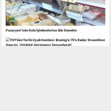
Pazaryeri’nde Gıda İşletmelerine Sıkı Denetim
THY'den Tarihi Uçak Hamlesi: Boeing'e 75'e Kadar Dreamliner
Siparişi, 150 MAX Görüşmesi Tamamlandı!
Rekorlar Kıran Festival: 7. Uluslararası Gastro Afyon Turizm ve
Lezzet Festivali Geride Kaldı
TÜMKİAD’dan Başarılı Öğrencilere Anlamlı Ödül