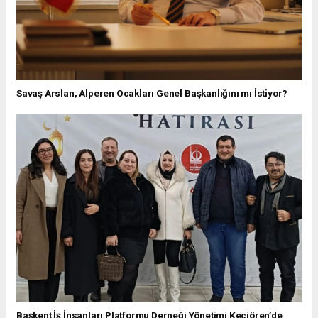
Savaş Arslan, Alperen Ocakları Genel Başkanlığını mı İstiyor?
Başkent İş İnsanları Platformu Derneği Yönetimi Keçiören’de