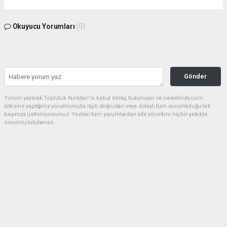
Okuyucu Yorumları
(0)
Gönder
Yorum yazarak Topluluk Kuralları’nı kabul etmiş bulunuyor ve newsfindy.com
sitesine yaptığınız yorumunuzla ilgili doğrudan veya dolaylı tüm sorumluluğu tek
başınıza üstleniyorsunuz. Yazılan tüm yorumlardan site yönetimi hiçbir şekilde
sorumlu tutulamaz.