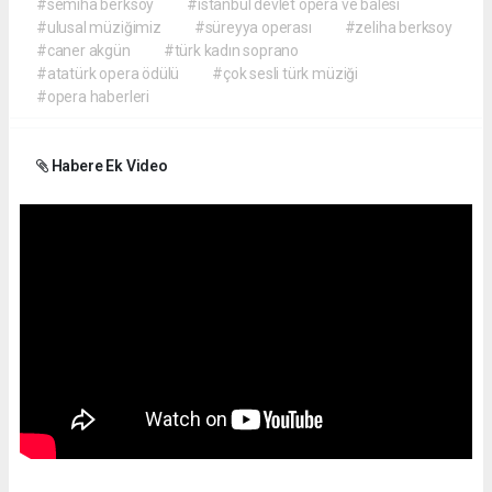
#semiha berksoy
#istanbul devlet opera ve balesi
#ulusal müziğimiz
#süreyya operası
#zeliha berksoy
#caner akgün
#türk kadın soprano
#atatürk opera ödülü
#çok sesli türk müziği
#opera haberleri
Habere Ek Video