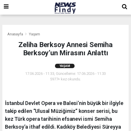
,
,
,
Anasayfa
Yaşam
Zeliha Berksoy Annesi Semiha
Berksoy’un Mirasını Anlattı
YAŞAM
17.06.2026 - 11:33, Güncelleme: 17.06.2026 - 11:33
5977+ kez okundu.
İstanbul Devlet Opera ve Balesi’nin büyük bir ilgiyle
takip edilen “Ulusal Müziğimiz” konser serisi, bu
kez Türk opera tarihinin efsanevi ismi Semiha
Berksoy’a ithaf edildi. Kadıköy Belediyesi Süreyya