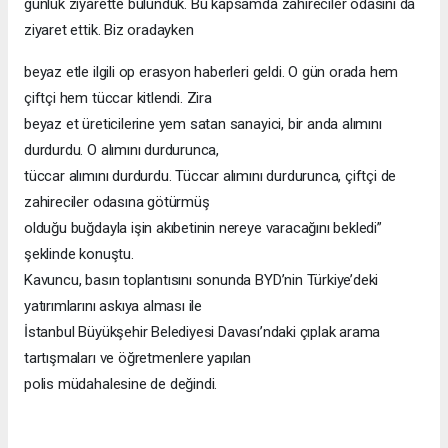
günlük ziyarette bulunduk. Bu kapsamda zahireciler odasını da
ziyaret ettik. Biz oradayken
beyaz etle ilgili op erasyon haberleri geldi. O gün orada hem
çiftçi hem tüccar kitlendi. Zira
beyaz et üreticilerine yem satan sanayici, bir anda alımını
durdurdu. O alımını durdurunca,
tüccar alımını durdurdu. Tüccar alımını durdurunca, çiftçi de
zahireciler odasına götürmüş
olduğu buğdayla işin akıbetinin nereye varacağını bekledi”
şeklinde konuştu.
Kavuncu, basın toplantısını sonunda BYD’nin Türkiye’deki
yatırımlarını askıya alması ile
İstanbul Büyükşehir Belediyesi Davası’ndaki çıplak arama
tartışmaları ve öğretmenlere yapılan
polis müdahalesine de değindi.