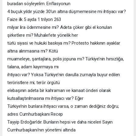
buradan söyleyelim. Enflasyonun
4 buçuk yıldır yüzde 30'un altına düşmemesine mi ihtiyacı var?
Faize ilk 5 ayda 1 trilyon 263
milyar lira ödenmesine mi? Adeta çöker gibi el konulan
şirketlere mi? Muhalefete yönelik her
türlü siyasi ve hukuki baskıya mı? Protesto hakkının ayaklar
altına alınmasına mı? Kötü
muameleye, şantajlara, polis jopuna mı? Türkiye’nin hırsızlığa,
talana, adam kayırmaya mı
ihtiyacı var? Yoksa Türkiye’nin davulla zurnayla buyur edilen
teröristlere mi; terör örgütü
elebaşının adeta bir kahraman ve kanaat önderi olarak
kutsallaştırılmasına mı ihtiyacı var? Eğer
Türkiye’nin bunlara ihtiyacı varsa, o zaman dediğiniz doğru;
adres Cumhurbaşkanı Recep
Tayyip Erdoğan’dır. Bunların hepsi ve daha niceleri Sayın
Cumhurbaşkanı'nın yönetimi altında