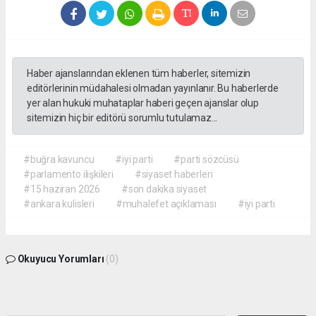
Haber ajanslarından eklenen tüm haberler, sitemizin
editörlerinin müdahalesi olmadan yayınlanır. Bu haberlerde
yer alan hukuki muhataplar haberi geçen ajanslar olup
sitemizin hiç bir editörü sorumlu tutulamaz...
#buğra kavuncu
#iyi parti
#parti sözcüsü
#parlamento ilişkileri
#siyaset haberleri
#15 haziran 2026
#son dakika siyaset
#ankara kulisleri
#muhalefet açıklaması
#iyi parti
Okuyucu Yorumları
(0)