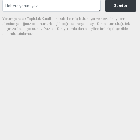
Gönder
Yorum yazarak Topluluk Kuralları’nı kabul etmiş bulunuyor ve newsfindy.com
sitesine yaptığınız yorumunuzla ilgili doğrudan veya dolaylı tüm sorumluluğu tek
başınıza üstleniyorsunuz. Yazılan tüm yorumlardan site yönetimi hiçbir şekilde
sorumlu tutulamaz.