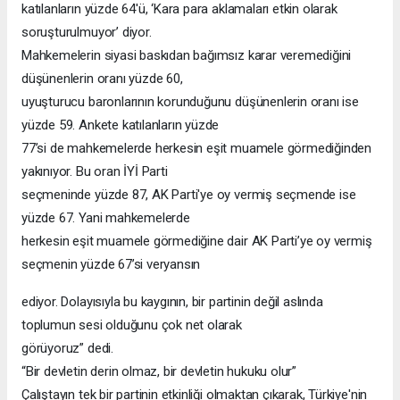
katılanların yüzde 64'ü, ‘Kara para aklamaları etkin olarak
soruşturulmuyor’ diyor.
Mahkemelerin siyasi baskıdan bağımsız karar veremediğini
düşünenlerin oranı yüzde 60,
uyuşturucu baronlarının korunduğunu düşünenlerin oranı ise
yüzde 59. Ankete katılanların yüzde
77’si de mahkemelerde herkesin eşit muamele görmediğinden
yakınıyor. Bu oran İYİ Parti
seçmeninde yüzde 87, AK Parti'ye oy vermiş seçmende ise
yüzde 67. Yani mahkemelerde
herkesin eşit muamele görmediğine dair AK Parti’ye oy vermiş
seçmenin yüzde 67’si veryansın
ediyor. Dolayısıyla bu kaygının, bir partinin değil aslında
toplumun sesi olduğunu çok net olarak
görüyoruz” dedi.
“Bir devletin derin olmaz, bir devletin hukuku olur”
Çalıştayın tek bir partinin etkinliği olmaktan çıkarak, Türkiye'nin