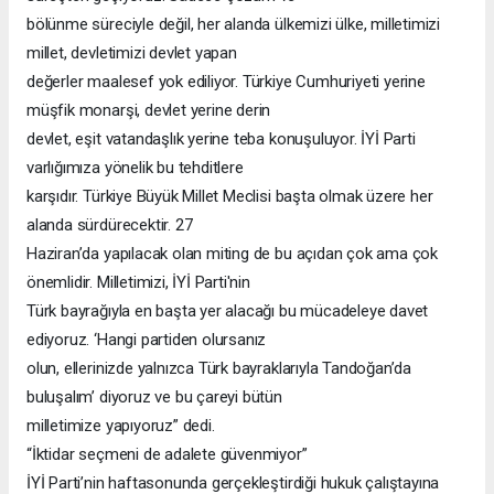
bölünme süreciyle değil, her alanda ülkemizi ülke, milletimizi
millet, devletimizi devlet yapan
değerler maalesef yok ediliyor. Türkiye Cumhuriyeti yerine
müşfik monarşi, devlet yerine derin
devlet, eşit vatandaşlık yerine teba konuşuluyor. İYİ Parti
varlığımıza yönelik bu tehditlere
karşıdır. Türkiye Büyük Millet Meclisi başta olmak üzere her
alanda sürdürecektir. 27
Haziran’da yapılacak olan miting de bu açıdan çok ama çok
önemlidir. Milletimizi, İYİ Parti'nin
Türk bayrağıyla en başta yer alacağı bu mücadeleye davet
ediyoruz. ‘Hangi partiden olursanız
olun, ellerinizde yalnızca Türk bayraklarıyla Tandoğan’da
buluşalım’ diyoruz ve bu çareyi bütün
milletimize yapıyoruz” dedi.
“İktidar seçmeni de adalete güvenmiyor”
İYİ Parti’nin haftasonunda gerçekleştirdiği hukuk çalıştayına