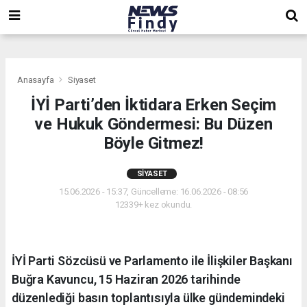
,
,
,
Anasayfa
Siyaset
İYİ Parti’den İktidara Erken Seçim
ve Hukuk Göndermesi: Bu Düzen
Böyle Gitmez!
SIYASET
15.06.2026 - 15:37, Güncelleme: 16.06.2026 - 08:56
12339+ kez okundu.
İYİ Parti Sözcüsü ve Parlamento ile İlişkiler Başkanı
Buğra Kavuncu, 15 Haziran 2026 tarihinde
düzenlediği basın toplantısıyla ülke gündemindeki