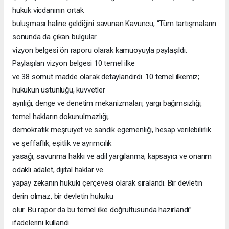
hukuk vicdanının ortak
buluşması haline geldiğini savunan Kavuncu, “Tüm tartışmaların
sonunda da çıkan bulgular
vizyon belgesi ön raporu olarak kamuoyuyla paylaşıldı.
Paylaşılan vizyon belgesi 10 temel ilke
ve 38 somut madde olarak detaylandırdı. 10 temel ilkemiz;
hukukun üstünlüğü, kuvvetler
ayrılığı, denge ve denetim mekanizmaları, yargı bağımsızlığı,
temel hakların dokunulmazlığı,
demokratik meşruiyet ve sandık egemenliği, hesap verilebilirlik
ve şeffaflık, eşitlik ve ayrımcılık
yasağı, savunma hakkı ve adil yargılanma, kapsayıcı ve onarım
odaklı adalet, dijital haklar ve
yapay zekanın hukuki çerçevesi olarak sıralandı. Bir devletin
derin olmaz, bir devletin hukuku
olur. Bu rapor da bu temel ilke doğrultusunda hazırlandı”
ifadelerini kullandı.