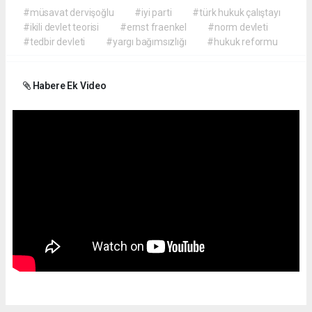
#müsavat dervişoğlu
#iyi parti
#türk hukuk çalıştayı
#ikili devlet teorisi
#ernst fraenkel
#norm devleti
#tedbir devleti
#yargı bağımsızlığı
#hukuk reformu
Habere Ek Video