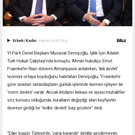
Erkek
|
Kadın
(Haberi Sesli Oku)
Yİ Parti Genel Başkanı Müsavat Dervişoğlu, İyilik İçin Adalet:
Türk Hukuk Çalıştayı'nda konuştu. Alman hukukçu Ernst
Fraenkel'in Nazi dönemi Almanyasını anlatırken, 'ikili devlet'
teorisini ortaya koyduğunu hatırlatan Dervişoğlu, "Fraenkel’e
göre sıradan vatandaşların günlük işlerinde kısmen işleyen bir
'norm devleti' vardır. Ancak iktidarın bekası ve siyasi muhalifler
söz konusu olduğunda, kuralların değiştiği, idari keyfiyetin
devreye girdiği bir 'tedbir devleti' baş gösterir" dedi.
"Eğer bugün Türkiye’de, 'yargı kararıdır' denilip geçilemeyen,