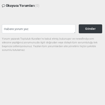
Okuyucu Yorumları
(0)
Gönder
Yorum yazarak Topluluk Kuralları’nı kabul etmiş bulunuyor ve newsfindy.com
sitesine yaptığınız yorumunuzla ilgili doğrudan veya dolaylı tüm sorumluluğu tek
başınıza üstleniyorsunuz. Yazılan tüm yorumlardan site yönetimi hiçbir şekilde
sorumlu tutulamaz.