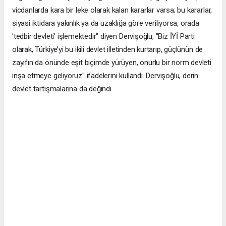
vicdanlarda kara bir leke olarak kalan kararlar varsa; bu kararlar,
siyasi iktidara yakınlık ya da uzaklığa göre veriliyorsa, orada
'tedbir devleti' işlemektedir" diyen Dervişoğlu, "Biz İYİ Parti
olarak, Türkiye’yi bu ikili devlet illetinden kurtarıp, güçlünün de
zayıfın da önünde eşit biçimde yürüyen, onurlu bir norm devleti
inşa etmeye geliyoruz" ifadelerini kullandı. Dervişoğlu, derin
devlet tartışmalarına da değindi.