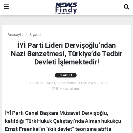
,
,
,
Anasayfa
Siyaset
İYİ Parti Lideri Dervişoğlu’ndan
Nazi Benzetmesi, Türkiye’de Tedbir
Devleti İşlemektedir!
SIYASET
13.06.2026 - 14:51, Güncelleme: 13.06.2026 - 15:16
12281+ kez okundu.
İYİ Parti Genel Başkanı Müsavat Dervişoğlu,
katıldığı Türk Hukuk Çalıştayı'nda Alman hukukçu
Ernst Fraenkel'in "ikili devlet" teorisine atıfta