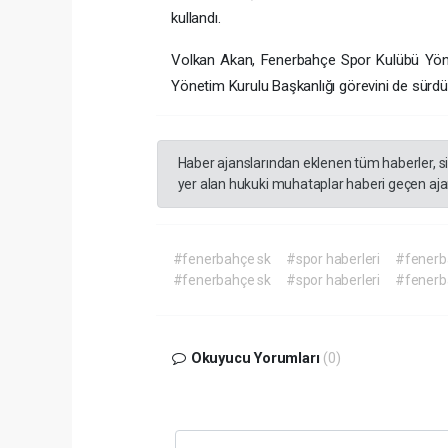
kullandı.
Volkan Akan, Fenerbahçe Spor Kulübü Yöneti
Yönetim Kurulu Başkanlığı görevini de sürdü
Haber ajanslarından eklenen tüm haberler, s
yer alan hukuki muhataplar haberi geçen ajan
#fenerbahçe sk
#spor haberleri
#fenerba
#fenerbahçe sk
#spor haberleri
#fenerba
Okuyucu Yorumları
(0)