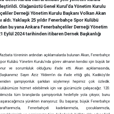
leştirildi. Olağanüstü Genel Kurul’da Yönetim Kurulu
çeliler Derneği Yönetim Kurulu Başkanı Volkan Akan
 aldı. Yaklaşık 25 yıldır Fenerbahçe Spor Kulübü
ndan bu yana Ankara Fenerbahçeliler Derneği Yönetim
 Eylül 2024 tarihinden itibaren Dernek Başkanlığı
azbata töreninin ardından açıklamalarda bulunan Akan, Fenerbahçe
por Kulübü Yönetim Kurulu’nda görev almanın kendisi için büyük bir
onur ve sorumluluk olduğunu ifade etti. Akan açıklamasında,
Başkanımız Sayın Aziz Yıldırım’ın da ifade ettiği gibi, Kadıköy’de
yeniden şampiyonluk şarkıları söylemeyi hepimiz çok özledik.
ulübümüze hizmet edebilmek için var gücümüzle çalışacağız. 120.
ılımızda tüm branşlarda şampiyonluk hedefiyle yola çıkıyor, bunu
aşaracağımıza yürekten inanıyoruz. Bu başarıyı; büyük Fenerbahçe
taraftarımızla, Fenerbahçeli kadınlarımızla, çocuklarımızla,