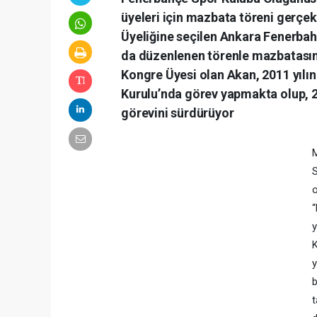
üyeleri için mazbata töreni gerçek
Üyeliğine seçilen Ankara Fenerbah
da düzenlenen törenle mazbatasını
Kongre Üyesi olan Akan, 2011 yılı
Kurulu’nda görev yapmakta olup, 21
görevini sürdürüyor
M
S
“
K
y
b