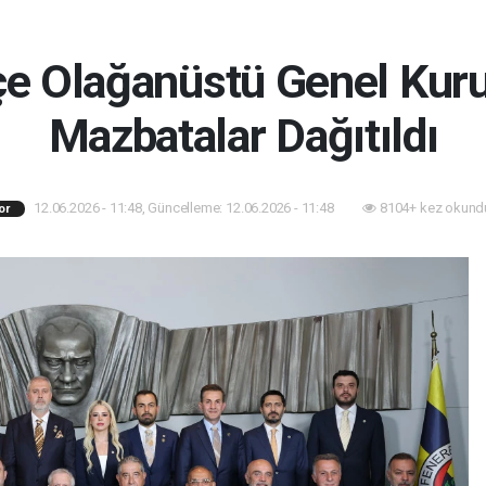
e Olağanüstü Genel Kuru
Mazbatalar Dağıtıldı
12.06.2026 - 11:48, Güncelleme: 12.06.2026 - 11:48
8104+ kez okund
or