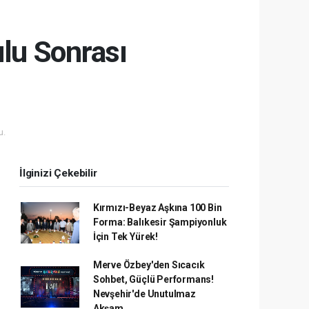
lu Sonrası
u.
İlginizi Çekebilir
Kırmızı-Beyaz Aşkına 100 Bin
Forma: Balıkesir Şampiyonluk
İçin Tek Yürek!
Merve Özbey'den Sıcacık
Sohbet, Güçlü Performans!
Nevşehir'de Unutulmaz
Akşam