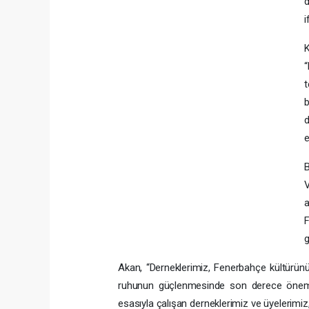
d
i
K
“
d
e
B
V
a
F
g
Akan, “Derneklerimiz, Fenerbahçe kültürünü
ruhunun güçlenmesinde son derece önemli b
esasıyla çalışan derneklerimiz ve üyelerimiz