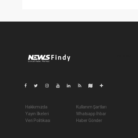
Pro-0.083
Hakkımızda
Kullanım Şartları
Yayın İlkeleri
Whatsapp İhbar
Veri Politikası
Haber Gönder