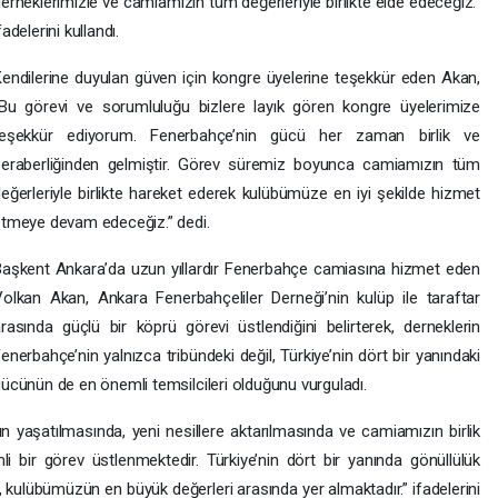
erneklerimizle ve camiamızın tüm değerleriyle birlikte elde edeceğiz.”
fadelerini kullandı.
endilerine duyulan güven için kongre üyelerine teşekkür eden Akan,
Bu görevi ve sorumluluğu bizlere layık gören kongre üyelerimize
teşekkür ediyorum. Fenerbahçe’nin gücü her zaman birlik ve
beraberliğinden gelmiştir. Görev süremiz boyunca camiamızın tüm
eğerleriyle birlikte hareket ederek kulübümüze en iyi şekilde hizmet
tmeye devam edeceğiz.” dedi.
aşkent Ankara’da uzun yıllardır Fenerbahçe camiasına hizmet eden
olkan Akan, Ankara Fenerbahçeliler Derneği’nin kulüp ile taraftar
rasında güçlü bir köprü görevi üstlendiğini belirterek, derneklerin
enerbahçe’nin yalnızca tribündeki değil, Türkiye’nin dört bir yanındaki
ücünün de en önemli temsilcileri olduğunu vurguladı.
n yaşatılmasında, yeni nesillere aktarılmasında ve camiamızın birlik
ir görev üstlenmektedir. Türkiye’nin dört bir yanında gönüllülük
, kulübümüzün en büyük değerleri arasında yer almaktadır.” ifadelerini