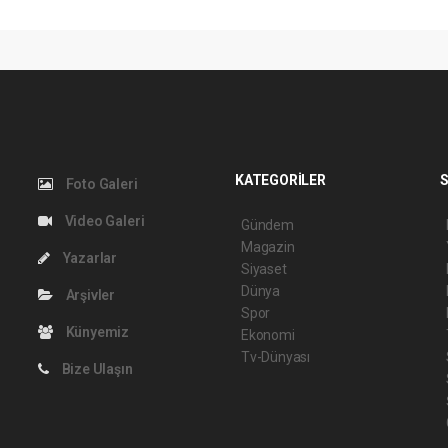
KATEGORİLER
S
Foto Galeri
Video Galeri
Gündem
Magazin
Yazarlar
Siyaset
Dünya
Arşivler
Spor
Künyemiz
Ekonomi
Tv-Dünyası
Bize Ulaşın