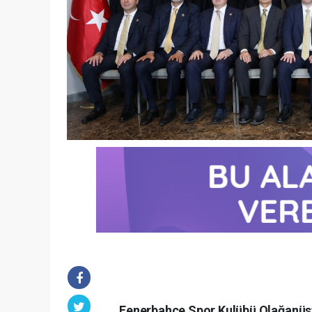
Fenerbahçe Spor Kulübü Olağanüst