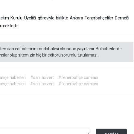
m Kurulu Üyeliği göreviyle birlikte Ankara Fenerbahçeliler Derneği
rmektedir.
itemizin editörlerinin müdahalesi olmadan yayınlanır. Bu haberlerde
slar olup sitemizin hiç bir editörü sorumlu tutulamaz...
hçe haberleri
#sarı lacivert
#fenerbahçe camiası
hçe haberleri
#sarı lacivert
#fenerbahçe camiası