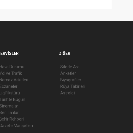
ERVİSLER
DİĞER
Hava Durumu
Sitede Ara
Yol ve Trafik
Anketler
Namaz Vakitleri
Biyografiler
Eczaneler
Rüya Tabirleri
Lig Fikstürü
Astroloji
Tarihte Bugün
Sinemalar
Seri İlanlar
Şehir Rehberi
Gazete Manşetleri