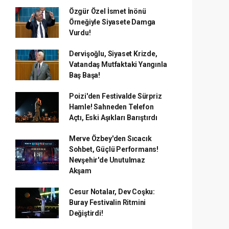
Özgür Özel İsmet İnönü
Örneğiyle Siyasete Damga
Vurdu!
Dervişoğlu, Siyaset Krizde,
Vatandaş Mutfaktaki Yangınla
Baş Başa!
Poizi'den Festivalde Sürpriz
Hamle! Sahneden Telefon
Açtı, Eski Aşıkları Barıştırdı
Merve Özbey'den Sıcacık
Sohbet, Güçlü Performans!
Nevşehir'de Unutulmaz
Akşam
Cesur Notalar, Dev Coşku:
Buray Festivalin Ritmini
Değiştirdi!