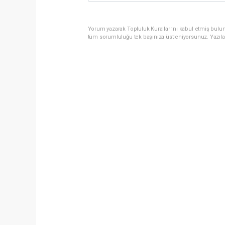
Yorum yazarak Topluluk Kuralları’nı kabul etmiş bulun
tüm sorumluluğu tek başınıza üstleniyorsunuz. Yazıla