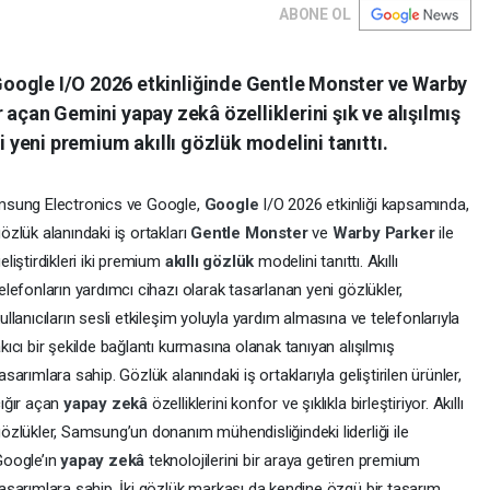
ABONE OL
oogle I/O 2026 etkinliğinde Gentle Monster ve Warby
ğır açan Gemini yapay zekâ özelliklerini şık ve alışılmış
ki yeni premium akıllı gözlük modelini tanıttı.
sung Electronics ve Google,
Google
I/O 2026 etkinliği kapsamında,
özlük alanındaki iş ortakları
Gentle Monster
ve
Warby Parker
ile
eliştirdikleri iki premium
akıllı gözlük
modelini tanıttı. Akıllı
elefonların yardımcı cihazı olarak tasarlanan yeni gözlükler,
ullanıcıların sesli etkileşim yoluyla yardım almasına ve telefonlarıyla
kıcı bir şekilde bağlantı kurmasına olanak tanıyan alışılmış
asarımlara sahip. Gözlük alanındaki iş ortaklarıyla geliştirilen ürünler,
ığır açan
yapay zekâ
özelliklerini konfor ve şıklıkla birleştiriyor. Akıllı
özlükler, Samsung’un donanım mühendisliğindeki liderliği ile
oogle’ın
yapay zekâ
teknolojilerini bir araya getiren premium
asarımlara sahip. İki gözlük markası da kendine özgü bir tasarım