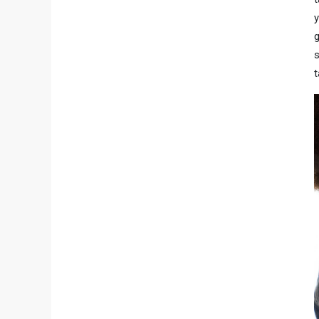
y
g
s
t