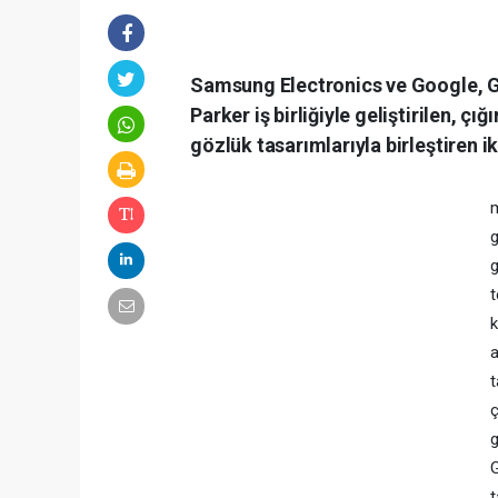
Samsung Electronics ve Google, G
Parker iş birliğiyle geliştirilen, çı
gözlük tasarımlarıyla birleştiren i
m
g
g
t
k
a
t
ç
g
G
t