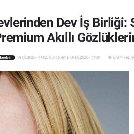
evlerinden Dev İş Birliği
remium Akıllı Gözlüklerini
09.06.2026 - 11:02, Güncelleme: 09.06.2026 - 11:09
6787+ kez o
knoloji