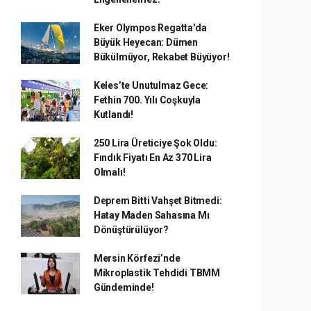
Eker Olympos Regatta'da
Büyük Heyecan: Dümen
Bükülmüyor, Rekabet Büyüyor!
Keles’te Unutulmaz Gece:
Fethin 700. Yılı Coşkuyla
Kutlandı!
250 Lira Üreticiye Şok Oldu:
Fındık Fiyatı En Az 370 Lira
Olmalı!
Deprem Bitti Vahşet Bitmedi:
Hatay Maden Sahasına Mı
Dönüştürülüyor?
Mersin Körfezi’nde
Mikroplastik Tehdidi TBMM
Gündeminde!