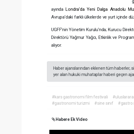
g
ayında
Londra’da Yeni Dalga Anadolu Mutfa
Avrupa’daki farklı ülkelerde ve yurt içinde 
UGFF’nin Yönetim Kurulu'nda; Kurucu Direkt
Direktörü Yağmur Yağcı, Etkinlik ve Progra
alıyor.
Haber ajanslarından eklenen tüm haberler, s
yer alan hukuki muhataplar haberi geçen ajan
#kars gastronomi film festivali
#uluslararas
#gastronomi turizmi
#sine sınıf
#gastro 
Habere Ek Video