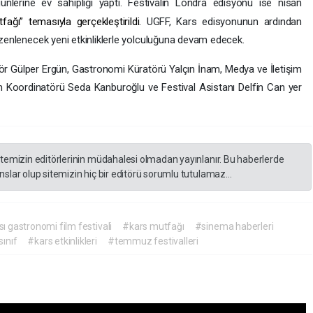
ünlerine ev sahipliği yaptı. Festivalin Londra edisyonu ise nisan
ğı” temasıyla gerçekleştirildi.
UGFF, Kars edisyonunun ardından
düzenlenecek yeni etkinliklerle yolculuğuna devam edecek.
ör Gülper Ergün, Gastronomi Küratörü Yalçın İnam, Medya ve İletişim
m Koordinatörü Seda Kanburoğlu ve Festival Asistanı Delfin Can yer
itemizin editörlerinin müdahalesi olmadan yayınlanır. Bu haberlerde
slar olup sitemizin hiç bir editörü sorumlu tutulamaz...
ı gastronomi film festivali
#kars mutfağı
#sinema haberleri
sınıf
#kars etkinlikleri
#temmuz festivalleri