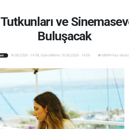
Tutkunları ve Sinemaseve
Buluşacak
16.06.2026 - 14:59, Güncelleme: 16.06.2026 - 14:59
6899+ kez okund
am