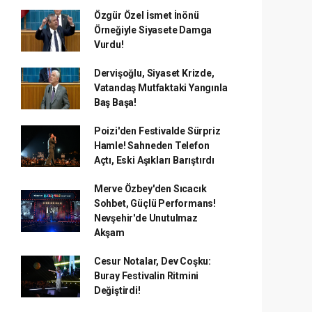
Özgür Özel İsmet İnönü
Örneğiyle Siyasete Damga
Vurdu!
Dervişoğlu, Siyaset Krizde,
Vatandaş Mutfaktaki Yangınla
Baş Başa!
Poizi'den Festivalde Sürpriz
Hamle! Sahneden Telefon
Açtı, Eski Aşıkları Barıştırdı
Merve Özbey'den Sıcacık
Sohbet, Güçlü Performans!
Nevşehir'de Unutulmaz
Akşam
Cesur Notalar, Dev Coşku:
Buray Festivalin Ritmini
Değiştirdi!