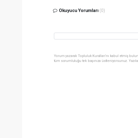
Okuyucu Yorumları
(0)
Yorum yazarak Topluluk Kuralları’nı kabul etmiş bulun
tüm sorumluluğu tek başınıza üstleniyorsunuz. Yazıla