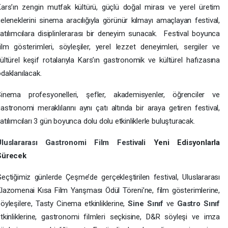
ars’ın zengin mutfak kültürü, güçlü doğal mirası ve yerel üretim
eleneklerini sinema aracılığıyla görünür kılmayı amaçlayan festival,
atılımcılara disiplinlerarası bir deneyim sunacak. Festival boyunca
ilm gösterimleri, söyleşiler, yerel lezzet deneyimleri, sergiler ve
ültürel keşif rotalarıyla Kars’ın gastronomik ve kültürel hafızasına
daklanılacak.
Sinema profesyonelleri, şefler, akademisyenler, öğrenciler ve
astronomi meraklılarını aynı çatı altında bir araya getiren festival,
atılımcıları 3 gün boyunca dolu dolu etkinliklerle buluşturacak.
Uluslararası Gastronomi Film Festivali
Yeni Edisyonlarla
Sürecek
eçtiğimiz günlerde Çeşme’de gerçekleştirilen festival, Uluslararası
lazomenai Kısa Film Yarışması Ödül Töreni’ne, film gösterimlerine,
öyleşilere, Tasty Cinema etkinliklerine,
Sine Sınıf
ve
Gastro Sınıf
tkinliklerine, gastronomi filmleri seçkisine, D&R söyleşi ve imza