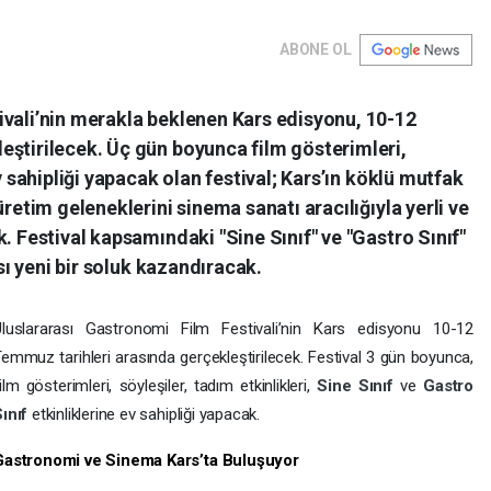
ABONE OL
ivali’nin merakla beklenen Kars edisyonu, 10-12
eştirilecek. Üç gün boyunca film gösterimleri,
v sahipliği yapacak olan festival; Kars’ın köklü mutfak
üretim geleneklerini sinema sanatı aracılığıyla yerli ve
. Festival kapsamındaki "Sine Sınıf" ve "Gastro Sınıf"
ası yeni bir soluk kazandıracak.
Uluslararası Gastronomi Film Festivali’nin Kars edisyonu 10-12
emmuz tarihleri arasında gerçekleştirilecek. Festival 3 gün boyunca,
ilm gösterimleri, söyleşiler, tadım etkinlikleri,
Sine Sınıf
ve
Gastro
Sınıf
etkinliklerine ev sahipliği yapacak.
Gastronomi ve Sinema Kars’ta Buluşuyor