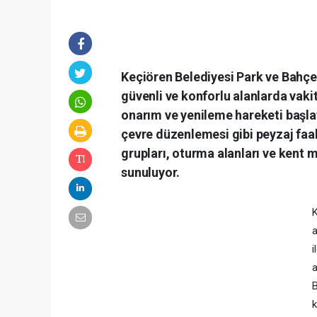
Keçiören Belediyesi Park ve Bahçel
güvenli ve konforlu alanlarda vaki
onarım ve yenileme hareketi başl
çevre düzenlemesi gibi peyzaj faal
grupları, oturma alanları ve kent 
sunuluyor.
K
a
i
a
B
k