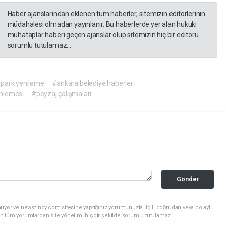
Haber ajanslarından eklenen tüm haberler, sitemizin editörlerinin
müdahalesi olmadan yayınlanır. Bu haberlerde yer alan hukuki
muhataplar haberi geçen ajanslar olup sitemizin hiç bir editörü
sorumlu tutulamaz...
park yenileme
#ankara belediye haberleri
nlemesi
#peyzaj çalışmaları
Gönder
uyor ve newsfindy.com sitesine yaptığınız yorumunuzla ilgili doğrudan veya dolaylı
n tüm yorumlardan site yönetimi hiçbir şekilde sorumlu tutulamaz.