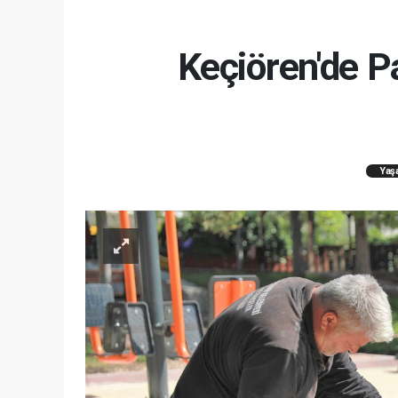
Keçiören'de 
Yaş