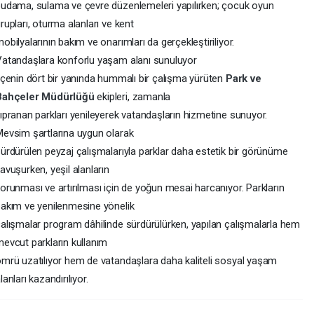
udama, sulama ve çevre düzenlemeleri yapılırken; çocuk oyun
rupları, oturma alanları ve kent
obilyalarının bakım ve onarımları da gerçekleştiriliyor.
atandaşlara konforlu yaşam alanı sunuluyor
lçenin dört bir yanında hummalı bir çalışma yürüten
Park ve
Bahçeler Müdürlüğü
ekipleri, zamanla
ıpranan parkları yenileyerek vatandaşların hizmetine sunuyor.
evsim şartlarına uygun olarak
ürdürülen peyzaj çalışmalarıyla parklar daha estetik bir görünüme
avuşurken, yeşil alanların
orunması ve artırılması için de yoğun mesai harcanıyor. Parkların
akım ve yenilenmesine yönelik
alışmalar program dâhilinde sürdürülürken, yapılan çalışmalarla hem
evcut parkların kullanım
mrü uzatılıyor hem de vatandaşlara daha kaliteli sosyal yaşam
lanları kazandırılıyor.