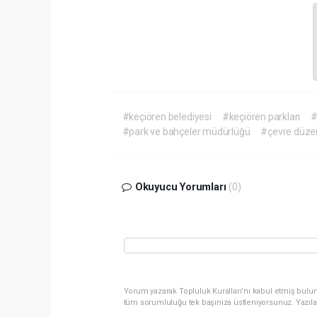
#keçiören belediyesi
#keçiören parkları
#
#park ve bahçeler müdürlüğü
#çevre düze
Okuyucu Yorumları
(0)
Yorum yazarak Topluluk Kuralları’nı kabul etmiş bulun
tüm sorumluluğu tek başınıza üstleniyorsunuz. Yazıla