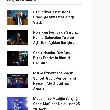
En Çok Okunanlar
Özgür Özel İsmet İnönü
Örneğiyle Siyasete Damga
Vurdu!
Poizi'den Festivalde Sürpriz
Hamle! Sahneden Telefon
Açtı, Eski Aşıkları Barıştırdı
Cesur Notalar, Dev Coşku:
Buray Festivalin Ritmini
Değiştirdi!
Merve Özbey'den Sıcacık
Sohbet, Güçlü Performans!
Nevşehir'de Unutulmaz
Akşam
Modanın ve Müziğin Yarıştığı
Gece: MAG’dan Unutulmaz 25.
Yıl Daveti!