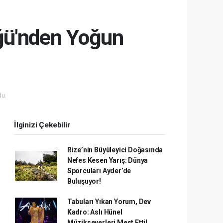
ğü'nden Yoğun
u.
İlginizi Çekebilir
Rize’nin Büyüleyici Doğasında
Nefes Kesen Yarış: Dünya
Sporcuları Ayder’de
Buluşuyor!
Tabuları Yıkan Yorum, Dev
Kadro: Aslı Hünel
Müzikseverleri Mest Etti!