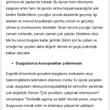
görmesi sık yapılan bir hatadır. Bu durum hem ebeveynin
kaygısını artırır hem de gencin sırtına taşıyamayacağı bir yük
bindirir. Beklentilerin; çocuğun önceki akademik geçmişi, ilgi
alanları ve mevcut koşullarıyla uyumlu, esnek ve gerçekçi
olması iç motivasyonu destekler. Sınav öncesi çocuğa ‘zaman
zaman zorlandın, zaman zaman çok çalıştın. Eksiklerin olsa
bile bu süreci bugüne kadar getirdin. Bizim için bu çaban ve
emeğin her şeyden daha değerli’ demek en güçlü psikolojik
kalkan olacaktır.
Duygularınızı konuşmaktan çekinmeyin
Ergenlik döneminde gençlerin kaygılarını, korkularını veya
tükenmişliklerini kelimelere dökmesi zordur. Ev içinde yargıdan
uzak, duyguların rahatça konuşulabildiği bir atmosfer yaratmak
çok değerlidir. Gencin "Çok yoruldum, çalışmak istemiyorum"
serzenişine "Tembellik yapma, az kaldı" demek yerine, onun bu
duygusunu merak eden ve anlamaya çalışan bir yaklaşım