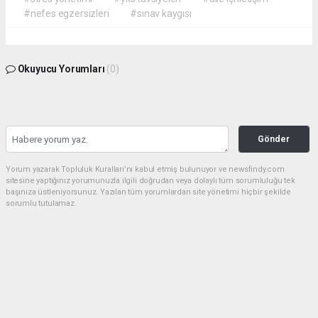
#nefes egzersizleri
#sınav kaygısı
Okuyucu Yorumları
(0)
Gönder
Yorum yazarak Topluluk Kuralları’nı kabul etmiş bulunuyor ve newsfindy.com
sitesine yaptığınız yorumunuzla ilgili doğrudan veya dolaylı tüm sorumluluğu tek
başınıza üstleniyorsunuz. Yazılan tüm yorumlardan site yönetimi hiçbir şekilde
sorumlu tutulamaz.