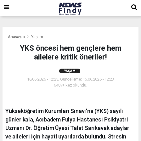
,
,
,
Anasayfa
Yaşam
YKS öncesi hem gençlere hem
ailelere kritik öneriler!
YAŞAM
16.06.2026 - 12:23, Güncelleme: 16.06.2026 - 12:23
6487+ kez okundu.
Yükseköğretim Kurumları Sınavı'na (YKS) sayılı
günler kala, Acıbadem Fulya Hastanesi Psikiyatri
Uzmanı Dr. Öğretim Üyesi Talat Sarıkavak adaylar
ve aileleri için hayati uyarılarda bulundu. Stresin