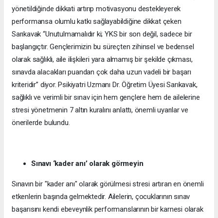
yönetildiğinde dikkati artırıp motivasyonu destekleyerek
performansa olumlu katkı sağlayabildiğine dikkat çeken
Sarıkavak “Unutulmamalıdır ki; YKS bir son değil, sadece bir
başlangıçtır. Gençlerimizin bu süreçten zihinsel ve bedensel
olarak sağlıklı, aile ilişkileri yara almamış bir şekilde çıkması,
sınavda alacakları puandan çok daha uzun vadeli bir başarı
kriteridir” diyor. Psikiyatri Uzmanı Dr. Öğretim Üyesi Sarıkavak,
sağlıklı ve verimli bir sınav için hem gençlere hem de ailelerine
stresi yönetmenin 7 altın kuralını anlattı, önemli uyarılar ve
önerilerde bulundu.
Sınavı ‘kader anı’ olarak görmeyin
Sınavın bir "kader anı" olarak görülmesi stresi artıran en önemli
etkenlerin başında gelmektedir. Ailelerin, çocuklarının sınav
başarısını kendi ebeveynlik performanslarının bir karnesi olarak