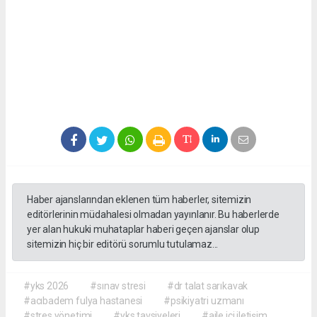
Haber ajanslarından eklenen tüm haberler, sitemizin
editörlerinin müdahalesi olmadan yayınlanır. Bu haberlerde
yer alan hukuki muhataplar haberi geçen ajanslar olup
sitemizin hiç bir editörü sorumlu tutulamaz...
#yks 2026
#sınav stresi
#dr talat sarıkavak
#acıbadem fulya hastanesi
#psikiyatri uzmanı
#stres yönetimi
#yks tavsiyeleri
#aile içi iletişim