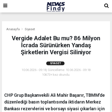
,
,
,
Anasayfa
Siyaset
Vergide Adalet Bu mu? 86 Milyon
İcrada Sürünürken Yandaş
Şirketlerin Vergisi Siliniyor
SIYASET
10.06.2026 - 09:18, Güncelleme: 10.06.2026 - 09:18
10673+ kez okundu.
CHP Grup Başkanvekili Ali Mahir Başarır, TBMM'de
düzenlediği basın toplantısında iktidarın Merkez
Bankası rezervlerini ve borsayı siyasi çıkarları için