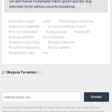
yer alan hukuki muhataplar haberi geçen ajanslar olup
sitemizin hiç bir editörü sorumlu tutulamaz...
#ali mahir başarır
#chp
#tbmm basın toplantısı
#ekonomi politikaları
#merkez bankası rezervi
#borsa müdahalesi
#yargı baskısı
#vergi affı
#yandaş şirketler
#icra dosyaları
#hukukun üstünlüğü
#siyaset haberleri
#mutfak enflasyonu
#bütçe gelirleri
#muhalefet çıkışı
#m
Okuyucu Yorumları
(0)
Gönder
Yorum yazarak Topluluk Kuralları’nı kabul etmiş bulunuyor ve newsfindy.com
sitesine yaptığınız yorumunuzla ilgili doğrudan veya dolaylı tüm sorumluluğu tek