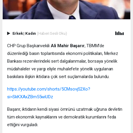
Erkek
|
Kadın
(Haberi Sesli Oku)
CHP Grup Başkanvekili
Ali Mahir Başarır
, TBMM'de
düzenlediği basın toplantısında ekonomi politikaları, Merkez
Bankası rezervlerindeki sert dalgalanmalar, borsaya yönelik
müdahaleler ve yargı eliyle muhalefete yönelik uygulanan
baskılara ilişkin iktidara çok sert suçlamalarda bulundu.
https://youtube.com/shorts/5CMsovj52Xo?
si=SkKXAxZBm55wiUDz
Başarır, iktidarın kendi siyasi ömrünü uzatmak uğruna devletin
tüm ekonomik kaynaklarını ve demokratik kurumlarını feda
ettiğini vurguladı.