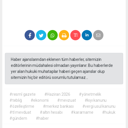
Haber ajanslarından eklenen tüm haberler, sitemizin
editörlerinin müdahalesi olmadan yayınlanır. Bu haberlerde
yer alan hukuki muhataplar haberi geçen ajanslar olup
sitemizin hiç bir editörü sorumlu tutulamaz...
#resmî gazete
#Haziran 2026
#yönetmelik
#tebliğ
#ekonomi
#mevzuat
#kıyı kanunu
#özelleştirme
#merkez bankası
#vergi usul kanunu
#tl mevduat
#altın hesabı
#kararname
#hukuk
#gündem
#haber