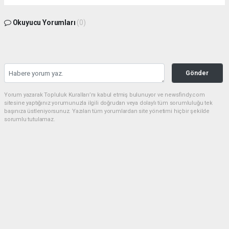
Okuyucu Yorumları
(0)
Gönder
Yorum yazarak Topluluk Kuralları’nı kabul etmiş bulunuyor ve newsfindy.com
sitesine yaptığınız yorumunuzla ilgili doğrudan veya dolaylı tüm sorumluluğu tek
başınıza üstleniyorsunuz. Yazılan tüm yorumlardan site yönetimi hiçbir şekilde
sorumlu tutulamaz.