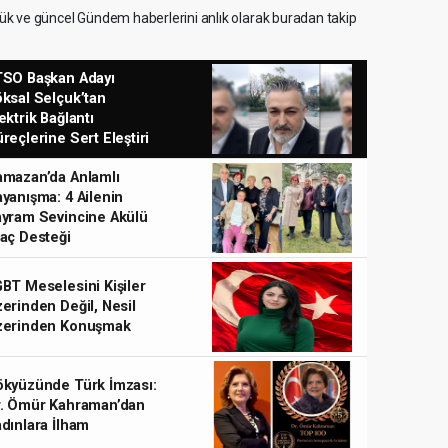
yük ve güncel Gündem haberlerini anlık olarak buradan takip
TSO Başkan Adayı
ksal Selçuk’tan
ektrik Bağlantı
reçlerine Sert Eleştiri
mazan’da Anlamlı
yanışma: 4 Ailenin
yram Sevincine Akülü
aç Desteği
BT Meselesini Kişiler
erinden Değil, Nesil
zerinden Konuşmak
Dr. Filiz Tezgel: Bilimden Sanata Uzanan İlham Ve
kyüzünde Türk İmzası:
r. Ömür Kahraman’dan
dınlara İlham