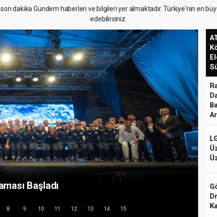
son dakika Gündem haberleri ve bilgileri yer almaktadır. Türkiye'nin en bü
edebilirsiniz.
A
Kö
El
Sü
Ra
Da
Ba
Ar
LG
Üz
Ü
Başkanı Osman Genç'ten 15
ı Direnişi Unutulmayacak
Gö
D
Ka
8
9
10
11
12
13
14
15