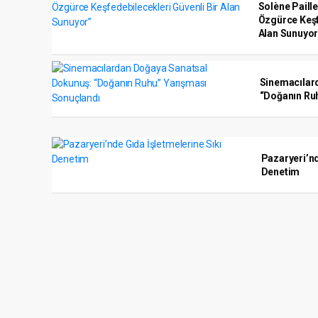
Solène Paille
Özgürce Keşf
Alan Sunuyor
Sinemacılar
“Doğanın Ru
Pazaryeri’nd
Denetim