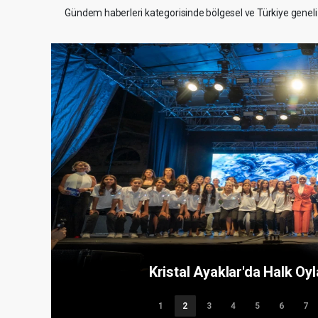
Gündem haberleri kategorisinde bölgesel ve Türkiye geneli 
Afrika-Türkiye İş Birliği Platformu 
Temmuz Mesajı: "Milletimizin Destans
1
2
3
4
5
6
7