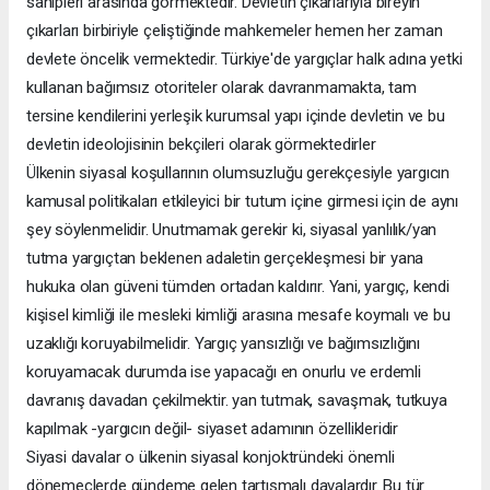
sahipleri arasında görmektedir. Devletin çıkarlarıyla bireyin
çıkarları birbiriyle çeliştiğinde mahkemeler hemen her zaman
devlete öncelik vermektedir. Türkiye'de yargıçlar halk adına yetki
kullanan bağımsız otoriteler olarak davranmamakta, tam
tersine kendilerini yerleşik kurumsal yapı içinde devletin ve bu
devletin ideolojisinin bekçileri olarak görmektedirler
Ülkenin siyasal koşullarının olumsuzluğu gerekçesiyle yargıcın
kamusal politikaları etkileyici bir tutum içine girmesi için de aynı
şey söylenmelidir. Unutmamak gerekir ki, siyasal yanlılık/yan
tutma yargıçtan beklenen adaletin gerçekleşmesi bir yana
hukuka olan güveni tümden ortadan kaldırır. Yani, yargıç, kendi
kişisel kimliği ile mesleki kimliği arasına mesafe koymalı ve bu
uzaklığı koruyabilmelidir. Yargıç yansızlığı ve bağımsızlığını
koruyamacak durumda ise yapacağı en onurlu ve erdemli
davranış davadan çekilmektir. yan tutmak, savaşmak, tutkuya
kapılmak -yargıcın değil- siyaset adamının özellikleridir
Siyasi davalar o ülkenin siyasal konjoktründeki önemli
dönemeçlerde gündeme gelen tartışmalı davalardır. Bu tür