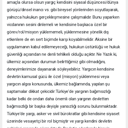
amaçla olursa olsun yargıç kendisini siyasal düşüncesi/dünya
görüşü/dinsel inancı vs. gibi bireysel yönlerinden soyutlayarak,
yalnızca hukukun gerçekleşmesine çalışmalıdır. Bunu yaparken
vicdanının sesini dinlemeli ve kendisine başkaca özel bir
görev/rol/misyon yüklememeli, yüklenmesine yönelik dış
etkenlere de en sert biçimde karşı koyabilmelidir. Aksine bir
uygulamanın kabul edilemeyeceği, hukukun üstünlüğü ve hukuk
güvenliği açısından ne denli tehlikeli olduğu açıktır. Ne Yazık ki,
ülkemiz açısından durumun belirttiğimiz gibi olmadığını,
deneyimlerimize dayanarak söyleyebiliriz. Yargıcın kendisine
devletin kamusal gücü ile özel (misyon) yüklenmesi veya
yargıcın algısı konusunda, ülkemiz bağlamında, yapılan şu
saptamalar dikkat çekicidir:Türkiye'de yargının bağımsızlığı
kadar belki de ondan daha önemli olan yargının devletten
bağımsızlığı bir başka deyişle yansızlığı sorunu bulunmaktadır.
Türkiye'de yargı, asker ve sivil bürokratlar gibi kendisine siyaset
üzerinde vesayetçi bir rol biçmiştir ve yargı kendini devletin