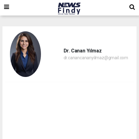
,
,
,
Dr. Canan Yılmaz
dr.canancananyilmaz@gmail.com