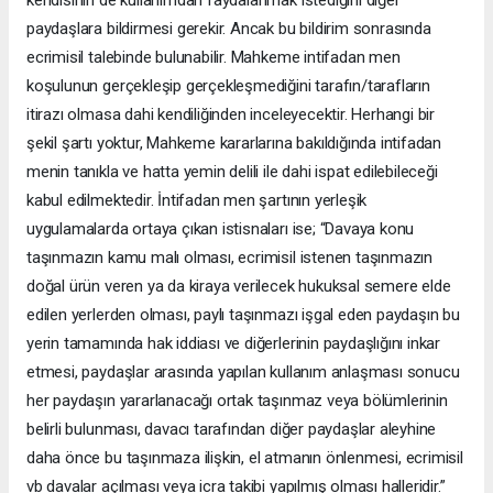
paydaşlara bildirmesi gerekir. Ancak bu bildirim sonrasında
ecrimisil talebinde bulunabilir. Mahkeme intifadan men
koşulunun gerçekleşip gerçekleşmediğini tarafın/tarafların
itirazı olmasa dahi kendiliğinden inceleyecektir. Herhangi bir
şekil şartı yoktur, Mahkeme kararlarına bakıldığında intifadan
menin tanıkla ve hatta yemin delili ile dahi ispat edilebileceği
kabul edilmektedir. İntifadan men şartının yerleşik
uygulamalarda ortaya çıkan istisnaları ise; “Davaya konu
taşınmazın kamu malı olması, ecrimisil istenen taşınmazın
doğal ürün veren ya da kiraya verilecek hukuksal semere elde
edilen yerlerden olması, paylı taşınmazı işgal eden paydaşın bu
yerin tamamında hak iddiası ve diğerlerinin paydaşlığını inkar
etmesi, paydaşlar arasında yapılan kullanım anlaşması sonucu
her paydaşın yararlanacağı ortak taşınmaz veya bölümlerinin
belirli bulunması, davacı tarafından diğer paydaşlar aleyhine
daha önce bu taşınmaza ilişkin, el atmanın önlenmesi, ecrimisil
vb davalar açılması veya icra takibi yapılmış olması halleridir.”