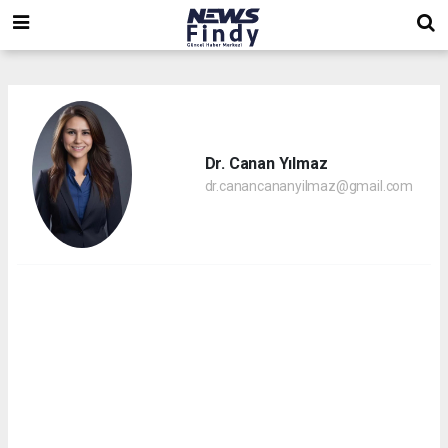
,
,
,
Dr. Canan Yılmaz
dr.canancananyilmaz@gmail.com