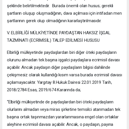
şeklinde belirtilmektedir. Burada önemli olan husus; gerekli
şartların oluşup oluşmadığının, dava açılması için intifadan men
şartlarının gerek olup olmadığının kararlaştırılmasıdır.
V. ELBİRLİĞİ MÜLKİYETİNDE PAYDAŞTAN HAKSIZ İŞGAL
TAZMİNATI (ECRİMİSİL) TALEP EDİLMESİ HUSUSU
Elbirliği mülkiyetinde paydaşlardan biri diğer öteki paydaşların
olurunu almadan tek başına işgalci paydaşlara ecrimisil davası
açabilir. Ancak paydaşın diğer paydaşların bilgisi dahilinde
çekişmesiz olarak kullandığı kısım varsa burada ecrimisil davası
açılamayacaktır. Yargıtay 8.Hukuk Dairesi 22.01.2019 Tarih,
2018/2784 Esas, 2019/674 Kararında da;
“Elbirliği mülkiyetinde de paydaşlardan biri öteki paydaşların
olurlarını almadan veya miras şirketine temsilci atanmadan tek
başına ortak taşınmazdan yararlanmasına engel olan ortaklar
aleyhine ecrimisil davası açabilir. Ancak, o paydaşın, payına