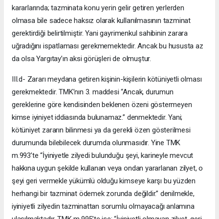
kararlarında; tazminata konu yerin gelir getiren yerlerden
olmasa bile sadece haksız olarak kullanılmasının tazminat
gerektirdiği belirtilmiştir. Yani gayrimenkul sahibinin zarara
uğradığını ispatlaması gerekmemektedir. Ancak bu hususta az
da olsa Yargıtay’ın aksi görüşleri de olmuştur.
III.d- Zararı meydana getiren kişinin-kişilerin kötüniyetli olması
gerekmektedir. TMK’nın 3. maddesi “Ancak, durumun
gereklerine göre kendisinden beklenen özeni göstermeyen
kimse iyiniyet iddiasında bulunamaz.” denmektedir. Yani;
kötüniyet zararın bilinmesi ya da gerekli özen gösterilmesi
durumunda bilebilecek durumda olunmasıdır. Yine TMK
m.993’te “İyiniyetle zilyedi bulunduğu şeyi, karineyle mevcut
hakkına uygun şekilde kullanan veya ondan yararlanan zilyet, o
şeyi geri vermekle yükümlü olduğu kimseye karşı bu yüzden
herhangi bir tazminat ödemek zorunda değildir.” denilmekle,
iyiniyetli zilyedin tazminattan sorumlu olmayacağı anlamına
ulaşılmaktadır. TMK m.995’te ise; “İyiniyetli olmayan zilyet, geri