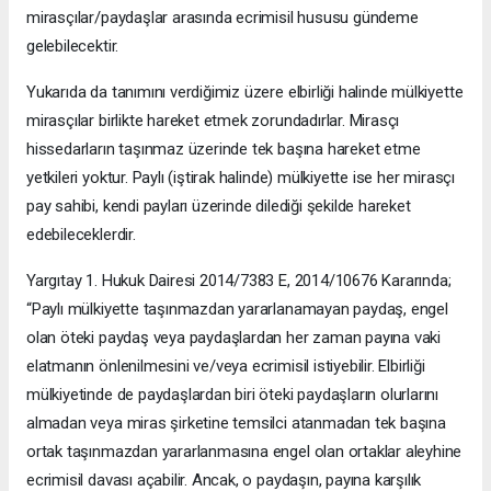
mirasçılar/paydaşlar arasında ecrimisil hususu gündeme
gelebilecektir.
Yukarıda da tanımını verdiğimiz üzere elbirliği halinde mülkiyette
mirasçılar birlikte hareket etmek zorundadırlar. Mirasçı
hissedarların taşınmaz üzerinde tek başına hareket etme
yetkileri yoktur. Paylı (iştirak halinde) mülkiyette ise her mirasçı
pay sahibi, kendi payları üzerinde dilediği şekilde hareket
edebileceklerdir.
Yargıtay 1. Hukuk Dairesi 2014/7383 E, 2014/10676 Kararında;
“Paylı mülkiyette taşınmazdan yararlanamayan paydaş, engel
olan öteki paydaş veya paydaşlardan her zaman payına vaki
elatmanın önlenilmesini ve/veya ecrimisil istiyebilir. Elbirliği
mülkiyetinde de paydaşlardan biri öteki paydaşların olurlarını
almadan veya miras şirketine temsilci atanmadan tek başına
ortak taşınmazdan yararlanmasına engel olan ortaklar aleyhine
ecrimisil davası açabilir. Ancak, o paydaşın, payına karşılık