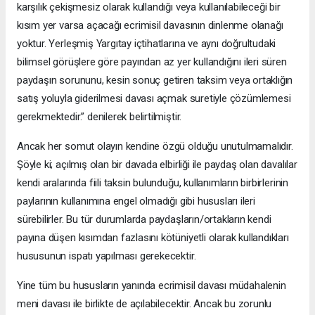
karşılık çekişmesiz olarak kullandığı veya kullanılabileceği bir
kısım yer varsa açacağı ecrimisil davasının dinlenme olanağı
yoktur. Yerleşmiş Yargıtay içtihatlarına ve aynı doğrultudaki
bilimsel görüşlere göre payından az yer kullandığını ileri süren
paydaşın sorununu, kesin sonuç getiren taksim veya ortaklığın
satış yoluyla giderilmesi davası açmak suretiyle çözümlemesi
gerekmektedir.” denilerek belirtilmiştir.
Ancak her somut olayın kendine özgü olduğu unutulmamalıdır.
Şöyle ki; açılmış olan bir davada elbirliği ile paydaş olan davalılar
kendi aralarında fiili taksin bulunduğu, kullanımların birbirlerinin
paylarının kullanımına engel olmadığı gibi hususları ileri
sürebilirler. Bu tür durumlarda paydaşların/ortakların kendi
payına düşen kısımdan fazlasını kötüniyetli olarak kullandıkları
hususunun ispatı yapılması gerekecektir.
Yine tüm bu hususların yanında ecrimisil davası müdahalenin
meni davası ile birlikte de açılabilecektir. Ancak bu zorunlu