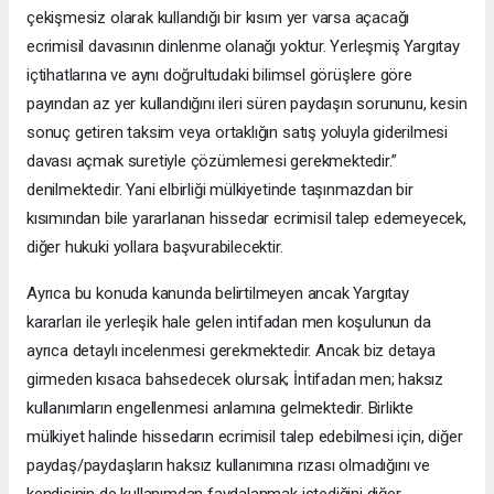
çekişmesiz olarak kullandığı bir kısım yer varsa açacağı
ecrimisil davasının dinlenme olanağı yoktur. Yerleşmiş Yargıtay
içtihatlarına ve aynı doğrultudaki bilimsel görüşlere göre
payından az yer kullandığını ileri süren paydaşın sorununu, kesin
sonuç getiren taksim veya ortaklığın satış yoluyla giderilmesi
davası açmak suretiyle çözümlemesi gerekmektedir.”
denilmektedir. Yani elbirliği mülkiyetinde taşınmazdan bir
kısımından bile yararlanan hissedar ecrimisil talep edemeyecek,
diğer hukuki yollara başvurabilecektir.
Ayrıca bu konuda kanunda belirtilmeyen ancak Yargıtay
kararları ile yerleşik hale gelen intifadan men koşulunun da
ayrıca detaylı incelenmesi gerekmektedir. Ancak biz detaya
girmeden kısaca bahsedecek olursak; İntifadan men; haksız
kullanımların engellenmesi anlamına gelmektedir. Birlikte
mülkiyet halinde hissedarın ecrimisil talep edebilmesi için, diğer
paydaş/paydaşların haksız kullanımına rızası olmadığını ve
kendisinin de kullanımdan faydalanmak istediğini diğer