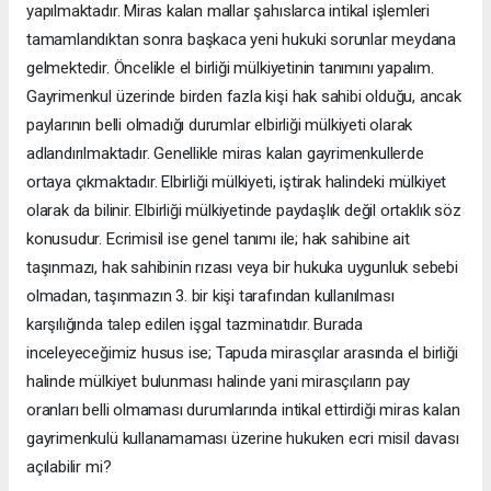
yapılmaktadır. Miras kalan mallar şahıslarca intikal işlemleri
tamamlandıktan sonra başkaca yeni hukuki sorunlar meydana
gelmektedir. Öncelikle el birliği mülkiyetinin tanımını yapalım.
Gayrimenkul üzerinde birden fazla kişi hak sahibi olduğu, ancak
paylarının belli olmadığı durumlar elbirliği mülkiyeti olarak
adlandırılmaktadır. Genellikle miras kalan gayrimenkullerde
ortaya çıkmaktadır. Elbirliği mülkiyeti, iştirak halindeki mülkiyet
olarak da bilinir. Elbirliği mülkiyetinde paydaşlık değil ortaklık söz
konusudur. Ecrimisil ise genel tanımı ile; hak sahibine ait
taşınmazı, hak sahibinin rızası veya bir hukuka uygunluk sebebi
olmadan, taşınmazın 3. bir kişi tarafından kullanılması
karşılığında talep edilen işgal tazminatıdır. Burada
inceleyeceğimiz husus ise; Tapuda mirasçılar arasında el birliği
halinde mülkiyet bulunması halinde yani mirasçıların pay
oranları belli olmaması durumlarında intikal ettirdiği miras kalan
gayrimenkulü kullanamaması üzerine hukuken ecri misil davası
açılabilir mi?