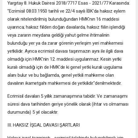
Yargıtay 8. Hukuk Dairesi 2018/7717 Esas - 2021/77 Karasında:
"Ecrimisil 08.03.1950 tarihli ve 22/4 sayılı İBK'da haksız eylem
olarak nitelendirilmiş bulunduğundan HMK'nın 16 maddesi
uyarınca; haksız fiilden doğan davalarda, haksız fiilin işlendiği
veya zararın meydana geldiği yahut gelme ihtimalinin
bulunduğu yer ya da zarar görenin yerleşim yeri mahkemesi
yetkilidir. Ayrıca ecrimisil davası taşınmazın aynı ile ilgili dava
olmadığı için HMK’nin 12. maddesi uygulanmaz. Kesin yetki
kuralı olmadığı için de HMK’de ki genel yetki kuralı uygulama
alanı bulur ve bu bağlamda, genel yetkili mahkeme olan
davalının ikametgahı mahkemesi de yetkilidir."denilmektedir.
Ecrimisil davaları 5 yıllık zamanaşımına tabidir. Ve zamanaşımı
süresi dava tarihinden geriye yönelik olarak (ihtar vs olmaması
durumunda) 5 yıl olacaktır.
III. HAKSIZ İŞGAL DAVASI ŞARTLARI
Haksız işgal tazminatı - ecrimisil talebinde bulunabilmek için