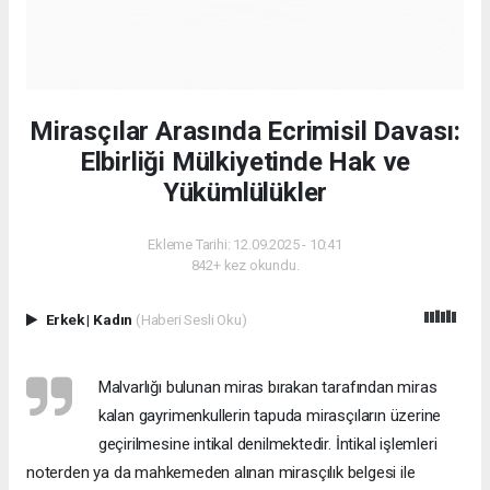
Mirasçılar Arasında Ecrimisil Davası:
Elbirliği Mülkiyetinde Hak ve
Yükümlülükler
Ekleme Tarihi: 12.09.2025 - 10:41
842+ kez okundu.
Erkek
|
Kadın
(Haberi Sesli Oku)
Malvarlığı bulunan miras bırakan tarafından miras
kalan gayrimenkullerin tapuda mirasçıların üzerine
geçirilmesine intikal denilmektedir. İntikal işlemleri
noterden ya da mahkemeden alınan mirasçılık belgesi ile