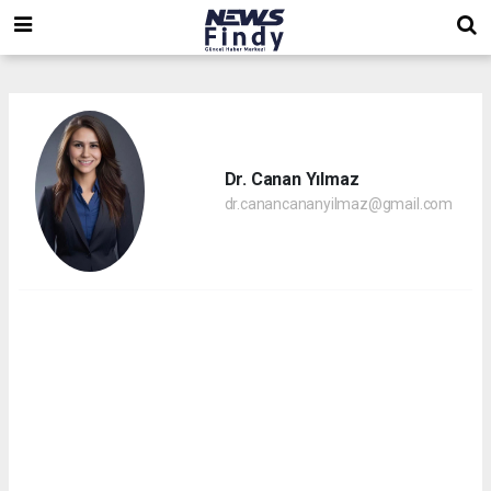
,
,
,
Dr. Canan Yılmaz
dr.canancananyilmaz@gmail.com