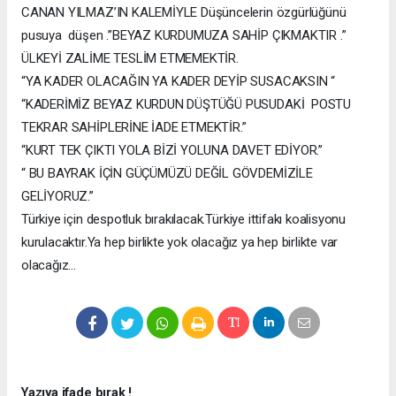
CANAN YILMAZ’IN KALEMİYLE Düşüncelerin özgürlüğünü
pusuya düşen .”BEYAZ KURDUMUZA SAHİP ÇIKMAKTIR .”
ÜLKEYİ ZALİME TESLİM ETMEMEKTİR.
“YA KADER OLACAĞIN YA KADER DEYİP SUSACAKSIN “
“KADERİMİZ BEYAZ KURDUN DÜŞTÜĞÜ PUSUDAKİ POSTU
TEKRAR SAHİPLERİNE İADE ETMEKTİR.”
“KURT TEK ÇIKTI YOLA BİZİ YOLUNA DAVET EDİYOR.”
“ BU BAYRAK İÇİN GÜÇÜMÜZÜ DEĞİL GÖVDEMİZİLE
GELİYORUZ.”
Türkiye için despotluk bırakılacak.Türkiye ittifakı koalisyonu
kurulacaktır.Ya hep birlikte yok olacağız ya hep birlikte var
olacağız…
Yazıya ifade bırak !