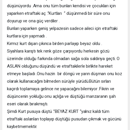
düşünüyordu .Ama onu tüm bunları kendisi ve çocukları için
yaparken etraftaki aç .”Kurtları “ düşünmedi bir süre onu
doyurup ve ona güç verdiler .
Bunları yaparken geniş yelpazesin sadece aileci için etraftaki
kurtlara için yapmadı .
Kırmız kurt dışarı çıkınca birden parlayıp beyaz oldu .
Siyahlara karıştı tek renk göze çarpıyordu herkesin gözü
üzerinde olduğu farkında olmadan sağa sola saldırıya geçti. O
ASLAN olduğunu düşündü ve etraftakilerle birlikte hareket
etmeye başladı .Onu hazin bir döngü ve yarın düşman onu koz
olarak kullanacağını bilmeden sürüyle yürüdü.Bütün sırları
kaçırdı toplamaya gelince ne yapacağını bilemiyor .Fikrin ve
düşüncenin yokluğu onu açlığa ve düştüğü manzaranın şah
eseri olarak bırakmıştı.
Şimdi Kurt pusuya düştü .”BEYAZ KURT “yalnız kaldı tüm
etraftaki aslanları toplayıp düştüğü pusudan çıkmak ve gücünü
kaybetmemektir.