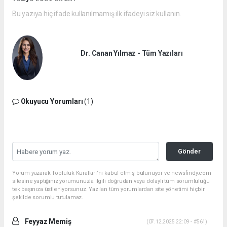
Bu yazıya hiç ifade kullanılmamış ilk ifadeyi siz kullanın.
Dr. Canan Yılmaz - Tüm Yazıları
Okuyucu Yorumları
(1)
Gönder
Yorum yazarak Topluluk Kuralları’nı kabul etmiş bulunuyor ve newsfindy.com
sitesine yaptığınız yorumunuzla ilgili doğrudan veya dolaylı tüm sorumluluğu
tek başınıza üstleniyorsunuz. Yazılan tüm yorumlardan site yönetimi hiçbir
şekilde sorumlu tutulamaz.
Feyyaz Memiş
(07.12.2025 22:09 - #561)