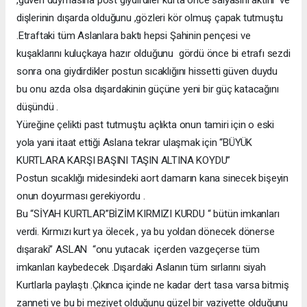
dişlerinin dışarda olduğunu ,gözleri kör olmuş çapak tutmuştu
.Etraftaki tüm Aslanlara baktı hepsi Şahinin pençesi ve
kuşaklarını kuluçkaya hazır olduğunu gördü önce bi etrafı sezdi
sonra ona giydirdikler postun sıcaklığını hissetti güven duydu
bu onu azda olsa dışardakinin güçüne yeni bir güç katacağını
düşündü .
Yüreğine çelikti past tutmuştu açlıkta onun tamiri için o eski
yola yani itaat ettiği Aslana tekrar ulaşmak için “BÜYÜK
KURTLARA KARŞI BAŞINI TAŞIN ALTINA KOYDU”
Postun sıcaklığı midesindeki aort damarın kana sinecek bişeyin
onun doyurması gerekiyordu .
Bu “SİYAH KURTLAR”BİZİM KIRMIZI KURDU “ bütün imkanları
verdi. Kırmızı kurt ya ölecek , ya bu yoldan dönecek dönerse
dışaraki” ASLAN “onu yutacak içerden vazgeçerse tüm
imkanları kaybedecek .Dışardaki Aslanın tüm sırlarını siyah
Kurtlarla paylaştı .Çıkınca içinde ne kadar dert tasa varsa bitmiş
zanneti ve bu bi meziyet olduğunu güzel bir vaziyette olduğunu