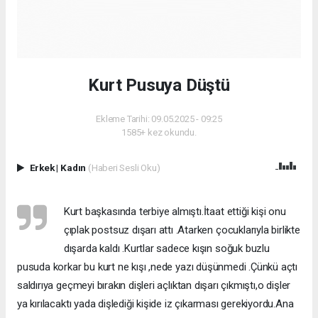
Kurt Pusuya Düştü
Ekleme Tarihi: 09.05.2025 - 09:25
1585+ kez okundu.
Erkek
|
Kadın
(Haberi Sesli Oku)
Kurt başkasında terbiye almıştı.İtaat ettiği kişi onu
çıplak postsuz dışarı attı .Atarken çocuklarıyla birlikte
dışarda kaldı .Kurtlar sadece kışın soğuk buzlu
pusuda korkar bu kurt ne kışı ,nede yazı düşünmedi .Çünkü açtı
saldırıya geçmeyi bırakın dişleri açlıktan dışarı çıkmıştı,o dişler
ya kırılacaktı yada dişlediği kişide iz çıkarması gerekiyordu.Ana