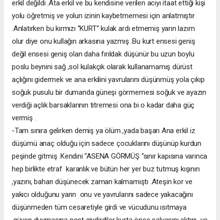
erkil değildi .Ata erkil ve bu kendisine verilen acıyı itaat ettiği kişi
yolu öğretmiş ve yolun izinin kaybetmemesi için anlatmıştır
.Anlatırken bu kırmızı “KURT” kulak ardı etmemiş yarın lazım
olur diye onu kullağın arkasına yazmış .Bu kurt ensesi geniş
değil ensesi geniş olan daha fırıldak düşünür bu uzun boylu
poslu beynini sağ ,sol kulakçık olarak kullanamamış dürüst
açlığını gidermek ve ana erkilini yavrularını düşünmüş yola çıkıp
soğuk pusulu bir dumanda güneşi görmemesi soğuk ve ayazın
verdiği açlık barsaklarının titremesi ona bi o kadar daha güç
vermiş .
-Tam sınıra gelirken demiş ya ölüm ,yada başarı Ana erkil iz
düşümü anaç olduğu için sadece çocuklarını düşünüp kurdun
peşinde gitmiş .Kendini “ASENA GÖRMÜŞ “sınır kapısına varınca
hep birlikte etraf karanlık ve bütün her yer buz tutmuş kışının
,yazını, baharı düşünecek zaman kalmamıştı .Ateşin kor ve
yakıcı olduğunu yarın onu ve yavrularını sadece yakacağını
düşünmeden tüm cesaretiyle girdi ve vücudunu ısıtmaya
,güven duymasına post giydirdiler kurta önce salyasını aktını ve