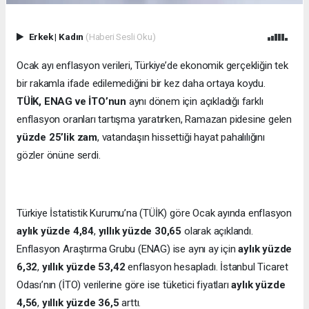
Erkek
|
Kadın
(Haberi Sesli Oku)
Ocak ayı enflasyon verileri, Türkiye’de ekonomik gerçekliğin tek
bir rakamla ifade edilemediğini bir kez daha ortaya koydu.
TÜİK, ENAG ve İTO’nun
aynı dönem için açıkladığı farklı
enflasyon oranları tartışma yaratırken, Ramazan pidesine gelen
yüzde 25’lik zam
, vatandaşın hissettiği hayat pahalılığını
gözler önüne serdi.
Türkiye İstatistik Kurumu’na (TÜİK) göre Ocak ayında enflasyon
aylık yüzde 4,84
,
yıllık yüzde 30,65
olarak açıklandı.
Enflasyon Araştırma Grubu (ENAG) ise aynı ay için
aylık yüzde
6,32
,
yıllık yüzde 53,42
enflasyon hesapladı. İstanbul Ticaret
Odası’nın (İTO) verilerine göre ise tüketici fiyatları
aylık yüzde
4,56
,
yıllık yüzde 36,5
arttı.