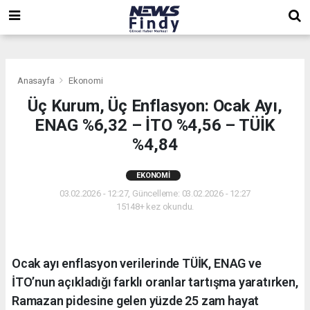
,
,
,
Anasayfa
Ekonomi
Üç Kurum, Üç Enflasyon: Ocak Ayı,
ENAG %6,32 – İTO %4,56 – TÜİK
%4,84
EKONOMI
03.02.2026 - 12:27, Güncelleme: 03.02.2026 - 12:27
15148+ kez okundu.
Ocak ayı enflasyon verilerinde TÜİK, ENAG ve
İTO’nun açıkladığı farklı oranlar tartışma yaratırken,
Ramazan pidesine gelen yüzde 25 zam hayat