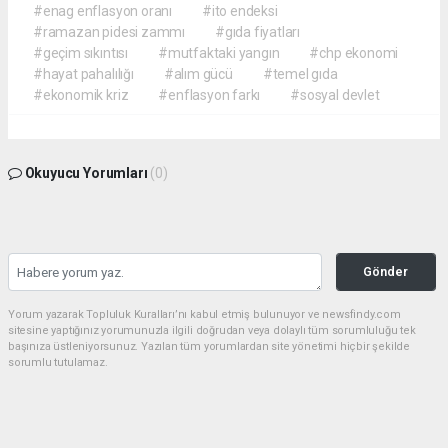
#enag enflasyon oranı
#ito endeksi
#ramazan pidesi zammı
#gıda fiyatları
#geçim sıkıntısı
#mutfaktaki yangın
#chp ekonomi
#hayat pahalılığı
#alım gücü
#temel gıda
#ekonomik kriz
#enflasyon farkı
#sosyal devlet
Okuyucu Yorumları
(0)
Gönder
Yorum yazarak Topluluk Kuralları’nı kabul etmiş bulunuyor ve newsfindy.com
sitesine yaptığınız yorumunuzla ilgili doğrudan veya dolaylı tüm sorumluluğu tek
başınıza üstleniyorsunuz. Yazılan tüm yorumlardan site yönetimi hiçbir şekilde
sorumlu tutulamaz.