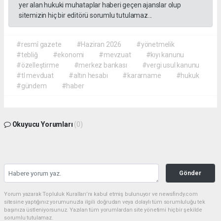
yer alan hukuki muhataplar haberi geçen ajanslar olup
sitemizin hiç bir editörü sorumlu tutulamaz...
#resmî gazete
#Haziran 2026
#yönetmelik
#tebliğ
#ekonomi
#mevzuat
#kıyı kanunu
#özelleştirme
#merkez bankası
#vergi usul kanunu
#tl mevduat
#altın hesabı
#kararname
#hukuk
#gündem
#haber
Okuyucu Yorumları
(0)
Gönder
Yorum yazarak Topluluk Kuralları’nı kabul etmiş bulunuyor ve newsfindy.com
sitesine yaptığınız yorumunuzla ilgili doğrudan veya dolaylı tüm sorumluluğu tek
başınıza üstleniyorsunuz. Yazılan tüm yorumlardan site yönetimi hiçbir şekilde
sorumlu tutulamaz.