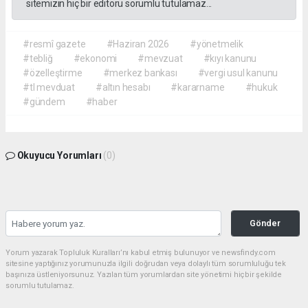
sitemizin hiç bir editörü sorumlu tutulamaz...
#resmî gazete
#Haziran 2026
#yönetmelik
#tebliğ
#ekonomi
#mevzuat
#kıyı kanunu
#özelleştirme
#merkez bankası
#vergi usul kanunu
#tl mevduat
#altın hesabı
#kararname
#hukuk
#gündem
#haber
Okuyucu Yorumları
(0)
Gönder
Yorum yazarak Topluluk Kuralları’nı kabul etmiş bulunuyor ve newsfindy.com
sitesine yaptığınız yorumunuzla ilgili doğrudan veya dolaylı tüm sorumluluğu tek
başınıza üstleniyorsunuz. Yazılan tüm yorumlardan site yönetimi hiçbir şekilde
sorumlu tutulamaz.