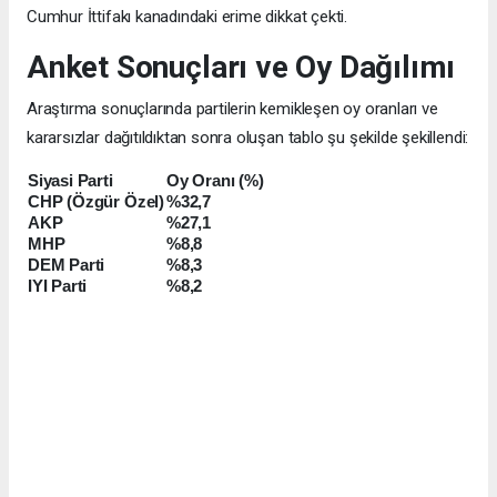
Cumhur İttifakı kanadındaki erime dikkat çekti.
Anket Sonuçları ve Oy Dağılımı
Araştırma sonuçlarında partilerin kemikleşen oy oranları ve
kararsızlar dağıtıldıktan sonra oluşan tablo şu şekilde şekillendi:
Siyasi Parti
Oy Oranı (%)
CHP (Özgür Özel)
%32,7
AKP
%27,1
MHP
%8,8
DEM Parti
%8,3
IYI Parti
%8,2