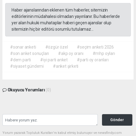
Haber ajanslarından eklenen tüm haberler, sitemizin
editörlerinin müdahalesi olmadan yayınlanır. Bu haberlerde
yer alan hukuki muhataplar haberi geçen ajanslar olup
sitemizin hiç bir editörü sorumlu tutulamaz...
#sonar anketi
#özgür özel
#seçim anketi 2026
#son anket sonuçları
#akp oy oranı
#mhp oyları
#dem parti
#iyi parti anket
#parti oy oranları
#siyaset gündemi
#anket şirketi
Okuyucu Yorumları
(0)
Gönder
Yorum yazarak Topluluk Kuralları’nı kabul etmiş bulunuyor ve newsfindy.com