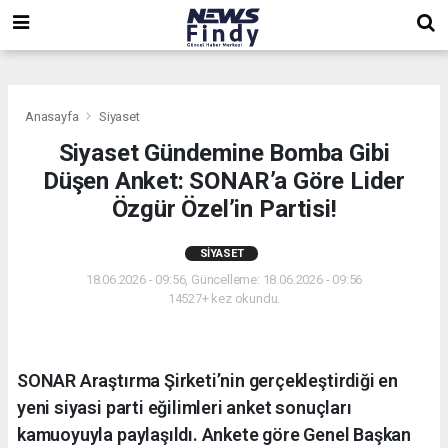
,
,
,
Anasayfa
Siyaset
Siyaset Gündemine Bomba Gibi
Düşen Anket: SONAR’a Göre Lider
Özgür Özel’in Partisi!
SIYASET
18.06.2026 - 09:56, Güncelleme: 18.06.2026 - 09:56
14527+ kez okundu.
SONAR Araştırma Şirketi’nin gerçekleştirdiği en
yeni siyasi parti eğilimleri anket sonuçları
kamuoyuyla paylaşıldı. Ankete göre Genel Başkan