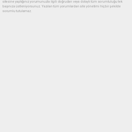
sitesine yaptığınız yorumunuzla ilgili doğrudan veya dolaylı tüm sorumluluğu tek
başınıza üstleniyorsunuz. Yazılan tüm yorumlardan site yönetimi hiçbir şekilde
sorumlu tutulamaz.