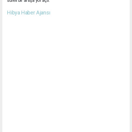
süreli bir artışa yol açtı.
Hibya Haber Ajansı