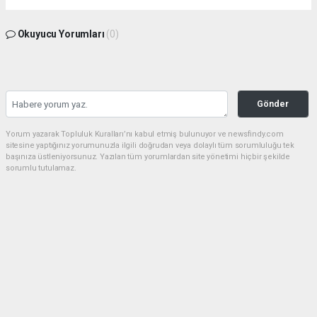
Okuyucu Yorumları
(0)
Gönder
Yorum yazarak Topluluk Kuralları’nı kabul etmiş bulunuyor ve newsfindy.com
sitesine yaptığınız yorumunuzla ilgili doğrudan veya dolaylı tüm sorumluluğu tek
başınıza üstleniyorsunuz. Yazılan tüm yorumlardan site yönetimi hiçbir şekilde
sorumlu tutulamaz.