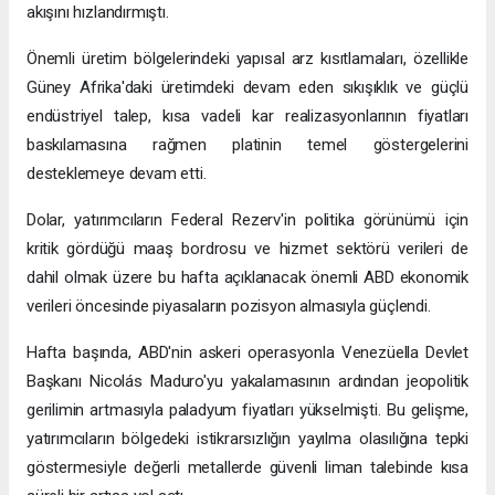
akışını hızlandırmıştı.
Önemli üretim bölgelerindeki yapısal arz kısıtlamaları, özellikle
Güney Afrika'daki üretimdeki devam eden sıkışıklık ve güçlü
endüstriyel talep, kısa vadeli kar realizasyonlarının fiyatları
baskılamasına rağmen platinin temel göstergelerini
desteklemeye devam etti.
Dolar, yatırımcıların Federal Rezerv'in politika görünümü için
kritik gördüğü maaş bordrosu ve hizmet sektörü verileri de
dahil olmak üzere bu hafta açıklanacak önemli ABD ekonomik
verileri öncesinde piyasaların pozisyon almasıyla güçlendi.
Hafta başında, ABD'nin askeri operasyonla Venezüella Devlet
Başkanı Nicolás Maduro'yu yakalamasının ardından jeopolitik
gerilimin artmasıyla paladyum fiyatları yükselmişti. Bu gelişme,
yatırımcıların bölgedeki istikrarsızlığın yayılma olasılığına tepki
göstermesiyle değerli metallerde güvenli liman talebinde kısa