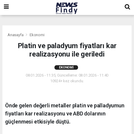
,
,
,
Anasayfa
Ekonomi
Platin ve paladyum fiyatları kar
realizasyonu ile geriledi
EKONOMI
08.01.2026 - 11:35, Güncelleme: 08.01.2026 - 11:40
10924+ kez okundu.
Önde gelen değerli metaller platin ve palladyumun
fiyatları kar realizasyonu ve ABD dolarının
güçlenmesi etkisiyle düştü.