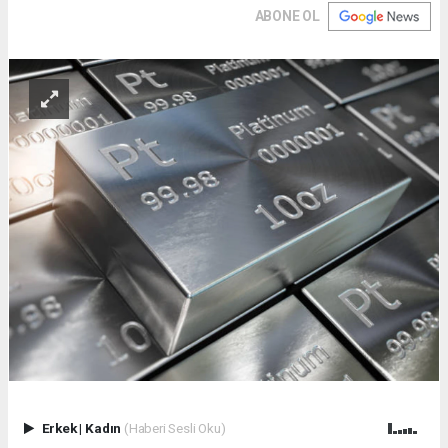
ABONE OL
Erkek
|
Kadın
(Haberi Sesli Oku)